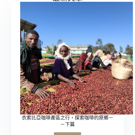
衣索比亞咖啡產區之行，探索咖啡的原鄉－
－下篇