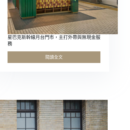
星巴克新幹線月台門市，主打外帶與無現金服
務
閱讀全文