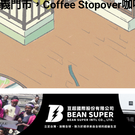
ing UCC Hawaii: A Walk Thr
arm