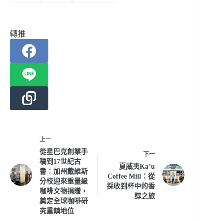
轉推
上一
從星巴克創業手
下一
稿到17世紀古
夏威夷Ka’u
書：加州戴維斯
Coffee Mill：從
分校迎來重量級
採收到杯中的香
咖啡文物捐贈，
醇之旅
奠定全球咖啡研
究重鎮地位