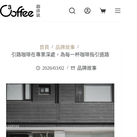
跳
至
購
主
物
要
車
內
容
/
/
首頁
品牌故事
引路咖啡在專業深處，為每一杯咖啡指引道路
2026/03/02
品牌故事