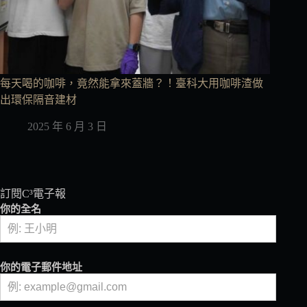
每天喝的咖啡，竟然能拿來蓋牆？！臺科大用咖啡渣做
出環保隔音建材
2025 年 6 月 3 日
訂閱C³電子報
你的全名
你的電子郵件地址