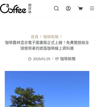
跳
至
購
主
物
要
車
內
容
/
/
首頁
咖啡新聞
咖啡農林混合電子圖書館正式上線！免費開放給全
球使用者的遮蔭咖啡線上資料庫
2026/01/29
咖啡新聞