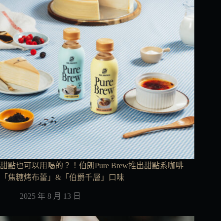
甜點也可以用喝的？！伯朗Pure Brew推出甜點系咖啡
「焦糖烤布蕾」&「伯爵千層」口味
2025 年 8 月 13 日