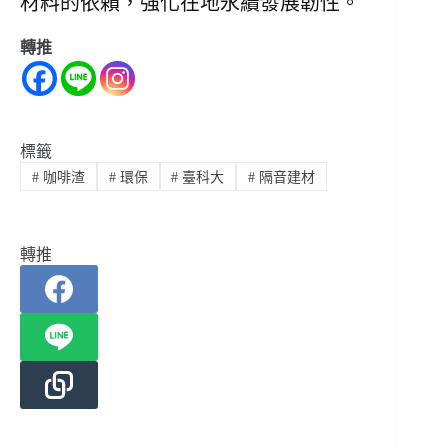
材料的依賴，強化在地永續發展韌性。
轉推
標籤
#
咖啡渣
#
環保
#
臺科大
#
隔音建材
轉推