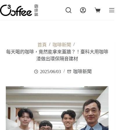
跳
至
購
主
物
要
車
內
容
/
/
首頁
咖啡新聞
每天喝的咖啡，竟然能拿來蓋牆？！臺科大用咖啡
渣做出環保隔音建材
2025/06/03
咖啡新聞