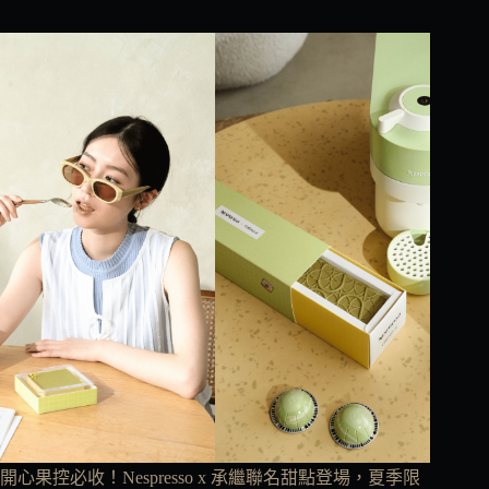
開心果控必收！Nespresso x 承繼聯名甜點登場，夏季限