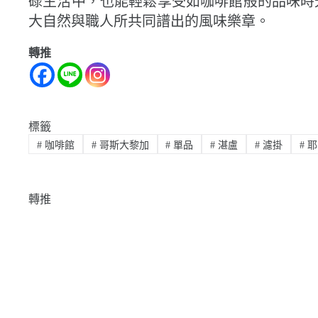
碌生活中，也能輕鬆享受如咖啡館般的品味時
大自然與職人所共同譜出的風味樂章。
轉推
標籤
#
咖啡館
#
哥斯大黎加
#
單品
#
湛盧
#
濾掛
#
耶
轉推