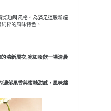
淺焙咖啡風格。為滿足這股新趨
最純粹的風味特色。
織的清新層次,宛如啜飲一場清晨
的濃郁果香與蜜糖甜感，風味綿