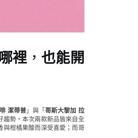
去哪裡
，
也能開
啡 潔蒂普
」與「
哥斯大黎加 拉
好趨勢。本次兩款新品皆來自全
香與柑橘果酸而深受喜愛；而哥