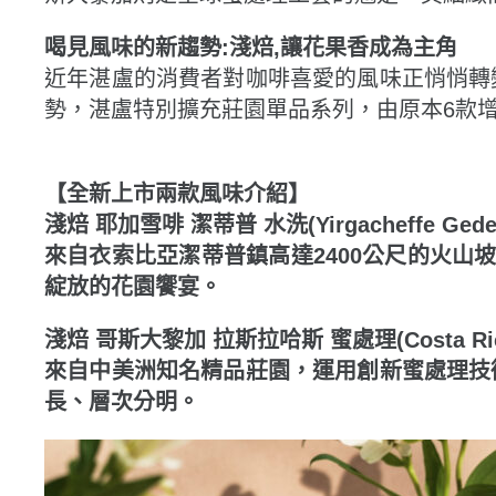
喝見風味的新趨勢:淺焙,讓花果香成為主角
近年湛盧的消費者對咖啡喜愛的風味正悄悄轉
勢，湛盧特別擴充莊園單品系列，由原本6款
【全新上市兩款風味介紹】
淺焙 耶加雪啡 潔蒂普 水洗(Yirgacheffe Gedeb
來自衣索比亞潔蒂普鎮高達2400公尺的火山
綻放的花園饗宴。
淺焙 哥斯大黎加 拉斯拉哈斯 蜜處理(Costa Rica La
來自中美洲知名精品莊園，運用創新蜜處理技
長、層次分明。