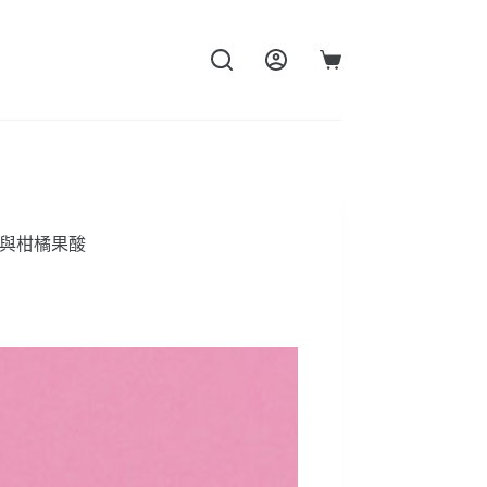
購
物
車
香與柑橘果酸