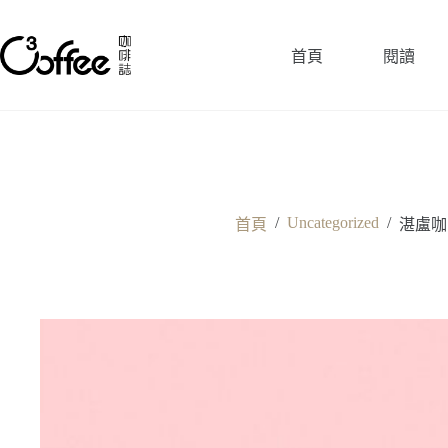
跳
至
首頁
閱讀
主
要
內
容
/
Uncategorized
/
首頁
湛盧咖