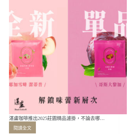
會
等
到
融
化！
中
澤
奶
霜
攜
手
「栗
林
裏」,
打
造
夏
日
限
湛盧咖啡推出2025莊園精品濾掛，不論去哪…
定
閱讀全文
展
湛