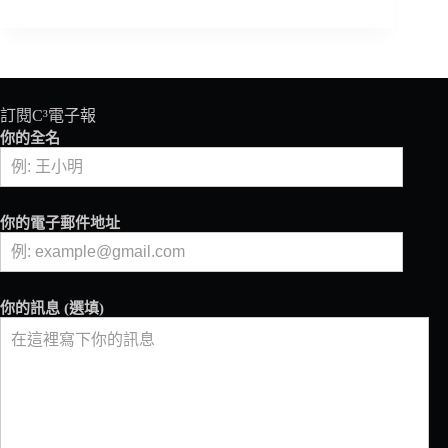
演
盧
咖
啡
推
出
2025
訂閱C³電子報
莊
你的全名
園
精
品
濾
你的電子郵件地址
掛，
不
論
去
你的訊息 (選填)
哪
裡，
也
能
開
心