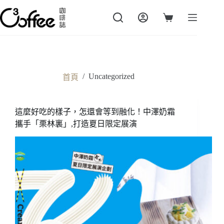
跳
至
購
主
物
要
車
內
容
/
Uncategorized
首頁
這麼好吃的樣子，怎還會等到融化！中澤奶霜
攜手「栗林裏」,打造夏日限定展演