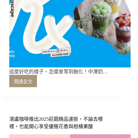
這麼好吃的樣子，怎還會等到融化！中澤奶…
閱讀全文
這
麼
好
吃
的
樣
湛盧咖啡推出2025莊園精品濾掛，不論去哪
子，
裡，也能開心享受優雅花香與柑橘果酸
怎
還