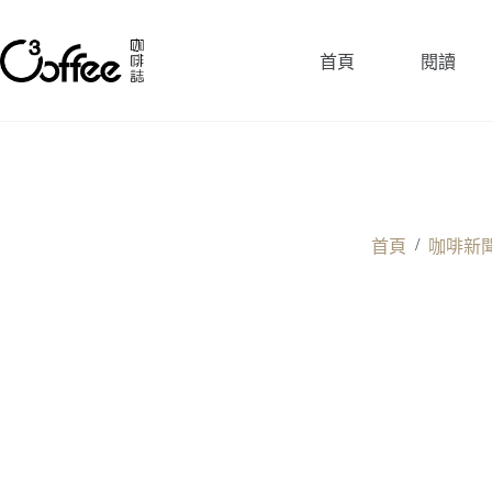
跳
至
首頁
閱讀
主
要
內
容
/
首頁
咖啡新