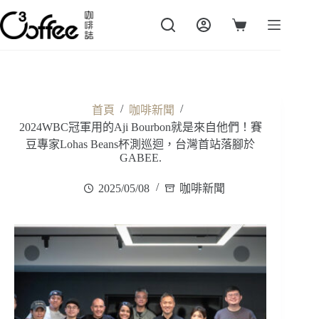
跳
至
購
主
物
要
車
內
容
/
/
首頁
咖啡新聞
2024WBC冠軍用的Aji Bourbon就是來自他們！賽
豆專家Lohas Beans杯測巡迴，台灣首站落腳於
GABEE.
2025/05/08
咖啡新聞