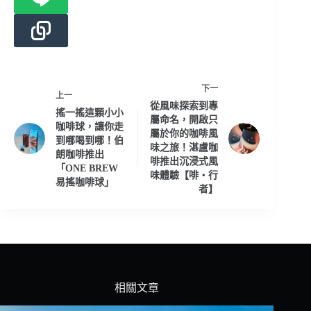
下一
上一
從風味探索到專
搖一搖這顆小小
屬命名，開啟只
咖啡球，讓你走
屬於你的咖啡風
到哪喝到哪！伯
味之旅！湛盧咖
朗咖啡推出
啡推出沉浸式風
「ONE BREW
味體驗【啡・行
易搖咖啡球」
者】
相關文章