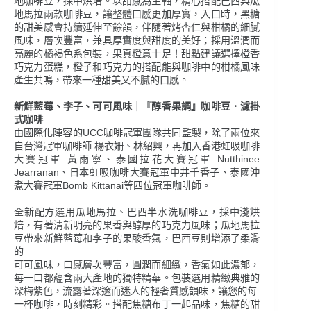
地咖啡豆，採中烘培。以甜感為主軸，精心搭配巴西與瓜
地馬拉兩款咖啡豆，讓整體口感更加厚實，入口時，黑糖
的甜美感會持續延伸至餘韻，伴隨著烤杏仁與柑橘的細膩
風味，層次豐富，兼具厚實度與甜度的美好；採用溫潤而
亮麗的橘褐色系包裝，果真橙意十足！甜點建議選擇橙香
巧克力蛋糕，橙子和巧克力的搭配能與咖啡中的柑橘風味
產生共鳴，帶來一種甜美又不膩的口感。
新鮮藍莓、李子、可可風味｜『醇香果調』咖啡豆．濾掛
式咖啡
由國際化陣容的UCC咖啡冠軍團隊共同監製，除了兩位來
自台灣冠軍咖啡師 楊衣姍、林紹興，再加入香港虹吸咖啡
大賽冠軍 黃雨寧、泰國拉花大賽冠軍 Nutthinee
Jearranan、日本虹吸咖啡大賽冠軍中井千香子、泰國沖
煮大賽冠軍Bomb Kittanai等四位冠軍咖啡師。
全新配方選用瓜地馬拉、巴西半水洗咖啡豆，採中淺烘
焙，有著清新明亮的果香與醇厚的巧克力風味；瓜地馬拉
豆帶來新鮮藍莓和李子的果酸香氣，巴西豆則增添了柔滑
的
可可風味，口感層次豐富，圓潤而細緻，香氣如此濃郁，
每一口都蘊含兩大產地的獨特精華。包裝選用精緻典雅的
深梅紫色，流露著深邃而迷人的輕奢質感韻味，讓您的每
一杯咖啡，時刻精彩。搭配焦糖布丁一起品味，焦糖的甜