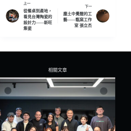
上一
下一
從餐桌到產地，
塵土中覺醒的工
看見台灣陶瓷的
藝——甑窯工作
設計力——新旺
室 張立杰
集瓷
相關文章