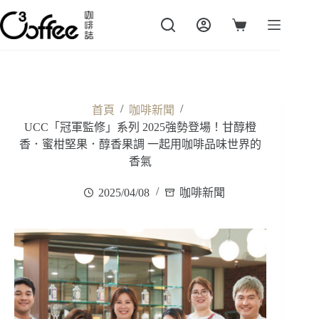
跳
至
購
主
物
要
車
內
容
/
/
首頁
咖啡新聞
UCC「冠軍監修」系列 2025強勢登場！甘醇橙
香．蜜柑堅果．醇香果調 一起用咖啡品味世界的
香氣
2025/04/08
咖啡新聞