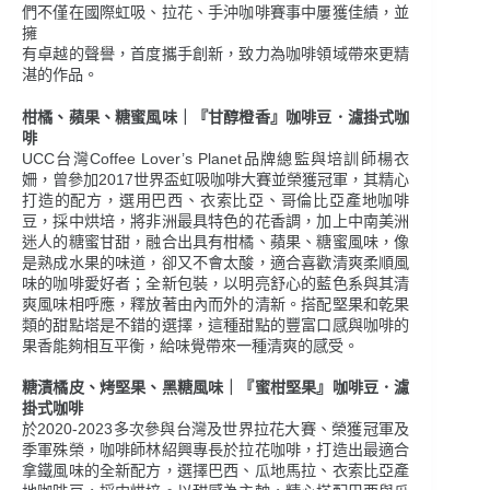
們不僅在國際虹吸、拉花、手沖咖啡賽事中屢獲佳績，並
擁
有卓越的聲譽，首度攜手創新，致力為咖啡領域帶來更精
湛的作品。
柑橘、蘋果、糖蜜風味｜『甘醇橙香』咖啡豆．濾掛式咖
啡
UCC台灣Coffee Lover’s Planet品牌總監與培訓師楊衣
姍，曾參加2017世界盃虹吸咖啡大賽並榮獲冠軍，其精心
打造的配方，選用巴西、衣索比亞、哥倫比亞產地咖啡
豆，採中烘培，將非洲最具特色的花香調，加上中南美洲
迷人的糖蜜甘甜，融合出具有柑橘、蘋果、糖蜜風味，像
是熟成水果的味道，卻又不會太酸，適合喜歡清爽柔順風
味的咖啡愛好者；全新包裝，以明亮舒心的藍色系與其清
爽風味相呼應，釋放著由內而外的清新。搭配堅果和乾果
類的甜點塔是不錯的選擇，這種甜點的豐富口感與咖啡的
果香能夠相互平衡，給味覺帶來一種清爽的感受。
糖漬橘皮、烤堅果、黑糖風味｜『蜜柑堅果』咖啡豆．濾
掛式咖啡
於2020-2023多次參與台灣及世界拉花大賽、榮獲冠軍及
季軍殊榮，咖啡師林紹興專長於拉花咖啡，打造出最適合
拿鐵風味的全新配方，選擇巴西、瓜地馬拉、衣索比亞產