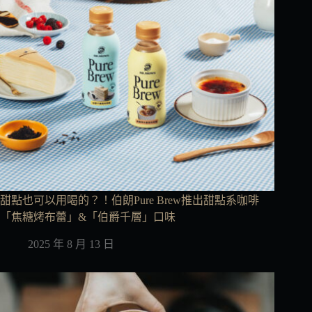
甜點也可以用喝的？！伯朗Pure Brew推出甜點系咖啡
「焦糖烤布蕾」&「伯爵千層」口味
2025 年 8 月 13 日