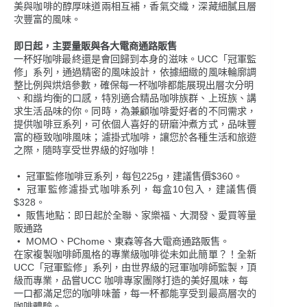
美與咖啡的醇厚味道兩相互補，香氣交織，深藏細膩且層
次豐富的風味。
即日起，主要量販與各大電商通路販售
一杯好咖啡最終還是會回歸到本身的滋味。UCC「冠軍監
修」系列，通過精密的風味設計，依據細緻的風味輪廓調
整比例與烘焙參數，確保每一杯咖啡都能展現出層次分明
、和諧均衡的口感，特別適合精品咖啡族群、上班族、講
求生活品味的你。同時，為兼顧咖啡愛好者的不同需求，
提供咖啡豆系列，可依個人喜好的研磨沖煮方式，品味豐
富的極致咖啡風味；濾掛式咖啡，讓您於各種生活和旅遊
之際，隨時享受世界級的好咖啡！
‧
冠軍監修咖啡豆系列，每包225g，建議售價$360。
‧
冠軍監修濾掛式咖啡系列，每盒10包入，建議售價
$328。
‧
販售地點：即日起於全聯、家樂福、大潤發、愛買等量
販通路
‧
MOMO、PChome、東森等各大電商通路販售。
在家複製咖啡師風格的專業級咖啡從未如此簡單？！全新
UCC「冠軍監修」系列，由世界級的冠軍咖啡師監製，頂
級而專業，品嘗UCC 咖啡專家團隊打造的美好風味，每
一口都滿足您的咖啡味蕾，每一杯都能享受到最高層次的
咖啡體驗。