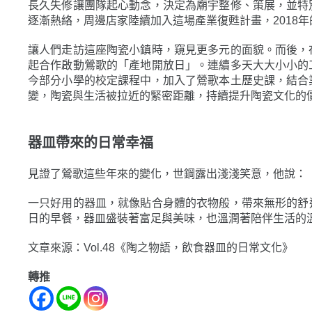
長久失修讓團隊起心動念，決定為廟宇整修、策展，並特
逐漸熱絡，周邊店家陸續加入這場產業復甦計畫，2018
讓人們走訪這座陶瓷小鎮時，窺見更多元的面貌。而後，
起合作啟動鶯歌的「產地開放日」。連續多天大大小小的
今部分小學的校定課程中，加入了鶯歌本土歷史課，結合
變，陶瓷與生活被拉近的緊密距離，持續提升陶瓷文化的
器皿帶來的日常幸福
見證了鶯歌這些年來的變化，世鋼露出淺淺笑意，他說：
一只好用的器皿，就像貼合身體的衣物般，帶來無形的舒
日的早餐，器皿盛裝著富足與美味，也溫潤著陪伴生活的
文章來源：Vol.48《陶之物語，飲食器皿的日常文化》
轉推