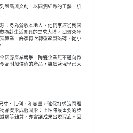
刻到新興文創，以圓潤細緻的工藝，訴
源：身為鶯歌本地人，他們家族從民國
市場對生活餐具的需求大增，民國38年
的建築業，許家再次轉型產製磁磚，從小
。
今因應產業競爭，陶瓷企業無不邁向微
今高附加價值的產品，雖然盛況早已大
尺寸、比例、和容量，確保打樣沒問題
物品變形成橢圓形；上釉時最重要的步
鐵屑等雜質，亦會讓成果出現瑕疵。因