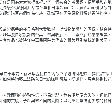
初僅是因為太太覺得家裡少了一個適合的煮飯鍋，便著手和在地
榮獲德國紅點設計獎和日本Good Design Award優良
廚師訂購百來個作為推廣，雖然現在因為原物料稀缺暫時停產，
與故宮攜手的杯具系列大受歡迎，以博物館設計的圖像，結合特
新旺集瓷自家設計的茶具「豐與收」、「四季然」也屢屢獲獎，
這套作品也被時任中華民國駐美代表的蕭美琴副總統帶到美國，
。早在十年前，新旺集瓷便在館內設立了咖啡休憩區，提供甜點
，如何將陶藝工法融入日常的咖啡體驗，從濾杯、馬克杯到拉花
料。霧面釉料熔融性低、不易燒製，稍有溫差便會失敗，但他們
沈穩的質感，予以與眾不同的氛圍；以高壓注漿技術製成的杯身