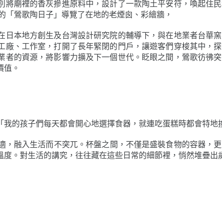
別將廟裡的香灰摻進原料中，設計了一款陶土平安符，喚起住民
年的「鶯歌陶日子」導覽了在地的老煙囪、彩繪牆，
在日本地方創生及台灣設計研究院的輔導下，與在地業者台華窯
工廠、工作室，打開了長年緊閉的門戶，讓遊客們穿梭其中，探
業者的資源，將影響力擴及下一個世代。眨眼之間，鶯歌彷彿突
價值。
「我的孩子們每天都會開心地選擇食器，就連吃蛋糕時都會特地
適，融入生活而不突兀。杯盤之間，不僅是盛裝食物的容器，更
溫度。對生活的講究，往往藏在這些日常的細節裡，悄然堆疊出