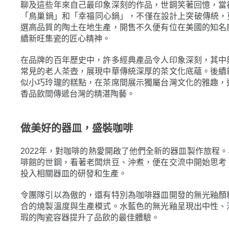
聊及這些年來自己最印象深刻的作品，世鋼笑著回憶，當
「鳥巢鍋」和「幸福同心鍋」，不僅在設計上突破傳統，更先後
選高品質的陶土在地生產，開售不久便有位在美國的知名
續新旺集瓷的匠心精神。
在品牌的百年歷史中，許多經典產品令人印象深刻，其中
常見的老人茶壺，展現中華傳統深厚的茶文化底蘊。後續
似小巧玲瓏的糕點，在茶席間展示獨屬台灣文化的雅趣，
香品飲間傳遞台灣的精湛陶藝。
做美好的器皿，盛裝咖啡
2022年，對咖啡的熱愛開啟了他們全新的器皿製作旅程
啡館的世鋼，看著老闆烘豆、沖煮，便在交流中開始思考
投入相關器皿的研發和生產。
令團隊引以為傲的，還有特別為咖啡器皿開發的無光釉顏
合的燒製溫度與生產模式。水藍色的無光釉呈現出中性、
瑕的陶瓷容器提升了品飲的最佳體驗。