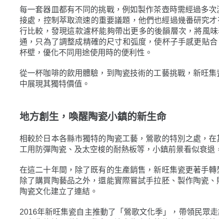
每一套器皿都有不同的挑戰，例如製作茶壺時需經過多次
接處，控制萃取流速的重要議題，他們也經過幾番研究才
行比較，發現這款濾杯能夠帶出更多的後韻層次，將風味表現
通，只為了調整成精確的尺寸和弧度，使杯子手感更貼合
杯壁，優化不同用途使用時的便利性。
從一杯咖啡的飲用體驗，到陶瓷技術的工藝挑戰，新旺集
中展現其獨特價值。
地方創生，喚醒陶瓷小鎮的新生命
相較於日本各縣市獨特的陶瓷工藝，鶯歌的特別之處，在
工用防彈陶瓷、及太空梭的耐熱板等，小鎮前景看似衰退
在這二十年間，除了既有的生產銷售，新旺集瓷更著手轉
除了購買陶藝品之外，還能實際嘗試手拉胚、製作陶瓷、
陶瓷文化建立了連結。
2016年新旺集瓷自主推動了「鶯歌文化季」，帶領民眾