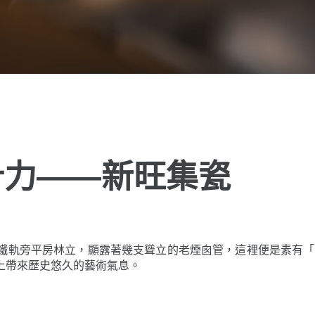
計力——新旺集瓷
鐵軌旁平房林立，顯露著幾支聳立的老煙囪管，這裡便是素有「
上帶來歷史悠久的藝術氣息。