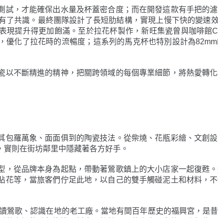
測試，才能確保出水量及杯蓋密合度；而在開發這款有手把的濾
有了共識。最終團隊設計了長短肋結構，實現上慢下快的變速效
提升得更加飽滿。至於拉花杯製作，新旺集瓷曾與咖啡館Coppi
，優化了拉花時的流暢度；這系列的馬克杯也特別設計為82m
瓷以不斷精進的精神，把關跨領域的每個專業細節，將熱愛轉化
其包羅萬象、面面俱到的陶瓷技法。從柴燒、花瓶彩繪、文創設
，實則在街坊鄰里中隱藏著各方好手。
型，從品牌本身為起點，帶動著鶯歌鎮上的大小店家一起復甦。
貼花等，當旅客們佇足此地，以自己的雙手觸碰泥土和材料，不
走讀鶯歌、認識在地的老工廠。當地有間百年歷史的福興宮，是