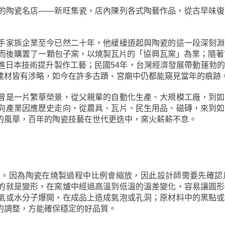
的陶瓷名店——新旺集瓷，店內陳列各式陶藝作品，從古早味復
手家族企業至今已然二十年，他緩緩道起與陶瓷的這一段深刻淵
而後購置了一顆包子窯，以燒製瓦片的「協興瓦窯」為業；隨著
進日本技術提升製作工藝；民國54年，台灣經濟發展帶動蓬勃
建材皆有涉略，如今在許多古蹟、宮廟中仍都能窺見當年的痕跡
曾是一片繁華榮景，從父親輩的自動化生產、大規模工廠，到如
向產業因應歷史走向，從農具、瓦片、民生用品、磁磚，來到如
的風華，百年的陶瓷技藝在世代更迭中，窯火薪薪不息。
慢。因為陶瓷在燒製過程中比例會縮放，因此設計師需要先確認
的就是變形，在窯爐中經過高溫到低溫的溫差變化，容易讓圓形
氣或水分子爆開，在成品上造成氣泡或孔洞；原材料中的黑點或
的調整，方能確保穩定的好品質。