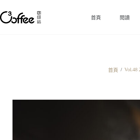
跳
至
首頁
閱讀
主
要
內
容
/
Vol.48 
首頁