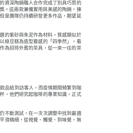
的資深陶鍋職人合作完成了別具巧思的
設計獎。這兩款兼備實用與美感的陶鍋，揀
但是團隊仍持續研發更多作品，期望延
選的紫砂與朱泥作為材料，質感類似於
以綠豆糕為造型靈感的「四季然」，看
作為招待外賓的茶具，從一來一往的茶
和飲品給到訪客人，而疫情期間頻繁到咖
杯，他們研究起咖啡的專業知識，正式
仍不斷測試，在一次次調整中找到最適
平滑精細，從視覺、觸覺、到味覺，無