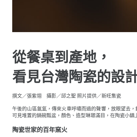
從餐桌到產地，
看見台灣陶瓷的設
撰文／張紫翎 攝影／邱之聖 照片提供／新旺集瓷
午後的山區氤氳，傳來火車呼嘯而過的聲響，放眼望去，
可見堆置的鍋碗瓢盆，顏色、造型琳瑯滿目，在陶瓷小鎮
陶瓷世家的百年窯火