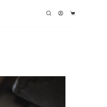
購
物
車