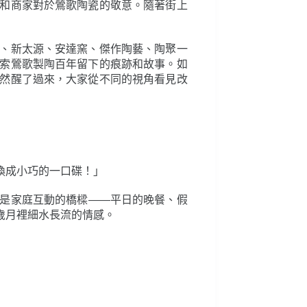
和商家對於鶯歌陶瓷的敬意。隨著街上
、新太源、安達窯、傑作陶藝、陶聚一
索鶯歌製陶百年留下的痕跡和故事。如
然醒了過來，大家從不同的視角看見改
換成小巧的一口碟！」
是家庭互動的橋樑——平日的晚餐、假
歲月裡細水長流的情感。