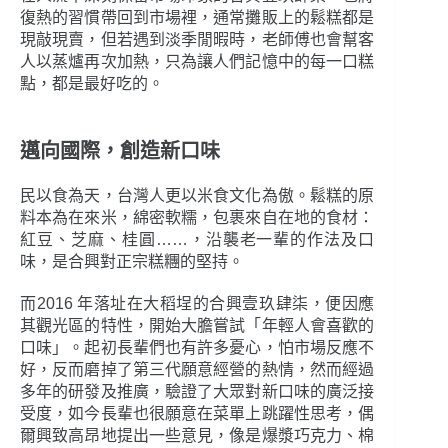
復熱的習慣帶回到市場裡，通常攤販上的鬆糕都是
現敲現賣，但若遇到淡季閒暇時，老師傅也會幫客
人以蒸爐再次加熱，只為讓人們記憶中的每一口糕
點，都是最好吃的。
邁向國際，創造新口味
民以食為天，台灣人更以米食文化為傲。鬆糕的原
料本為在來米，綿密軟糯，包裹來自在地的食材：
紅豆、芝麻、桂圓……，沿襲老一輩的作法及口
味，是合興對正宗糕糰的堅持。
而2016 年落址在大稻埕的合興壹玖肆柒，便因應
其觀光區的特性，開始大膽嘗試「年輕人會喜歡的
口味」。起初長輩們也有許多憂心，怕市場反應不
好，反而磨掉了第三代願意經營的熱情，然而經過
多年的研發及推廣，驗證了大眾對新口味的廣泛接
受度，如今長輩也很願意在菜單上跳躍性思考，偶
爾興致高昂地提出一些意見，像是爆漿巧克力、棉