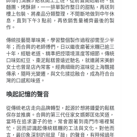
師傅們清晨5 點就開工上班，從前置開始磨粉、拔
麵團、烤酥餅，一一排單製作整日的甜點，再送到
樓上包裝、將產品分類整理，不間斷地做到中午休
息，直到下午3 點前，再依銷售量補齊最後的製
作。
傳統技藝簡單味美，學習整個製作過程卻需至少半
年；而合興的老師傅們，日以繼夜磨著米糰已逾三
十年，經驗老道、精準把控環境濕度等細節。傳統
口味如紅豆、棗泥鬆糕曾遠近馳名，就連蔣宋美齡
女士也曾是店內常客。經典細緻的滋味從上海飄揚
傳承，隨時光變遷，與文化揉捻融合，成為符合台
灣的口感和味道。
喚起記憶的聲音
從傳統老店走向品牌轉型，起源於想將鍾愛的鬆糕
保存並推廣。合興的第三代任家女婿鄭匡佑笑道，
當時在追求妻子的他，常會跟著到南門市場裡幫
忙，因而認識起傳統糕糰的工法與文化。對他而
言，最印象深刻的就是「敲」的聲音，有時候過年