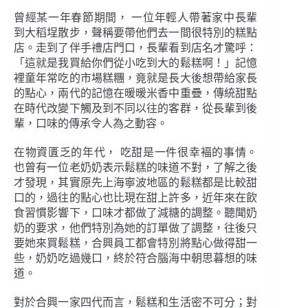
曾經某一年春節期間， 一位年輕人帶著家中長輩
到大稻埕散步，聲稱要帶他們去一間很特別的糕點
店。走到了伴手禮店門口，長輩看到店名才驚呼：
「這就是我買給你們從小吃到大的鬆糕啊！」記憶
裡童年常吃的市場糕糰，竟就是長大後想帶給家長
的點心，兩代的記憶在暖暖米香中重疊，傳統甜點
在時代改變下觸及到不同以往的客群，從長輩到後
輩，口味的傳承令人為之動容。
在物資匱乏的年代， 吃甜是一件很幸褔的事情。
也曾有一位老奶奶表示鬆糕的味道不對，了解之後
才發現，其實原先上海寧波地區的鬆糕都是比較甜
口的，過往的點心也比現在甜上許多，近年來在飲
食習慣影響下，口味才都做了減糖的調整。聽聞奶
奶的要求，他們特別為她的訂單做了調整，往後只
要她來買鬆糕，合興員工都會特別將點心做得甜一
些，奶奶吃過幾口，終於符合腦海中朝思暮想的味
道。
對於合興一家四代而言，鬆糕和生活密不可分；對