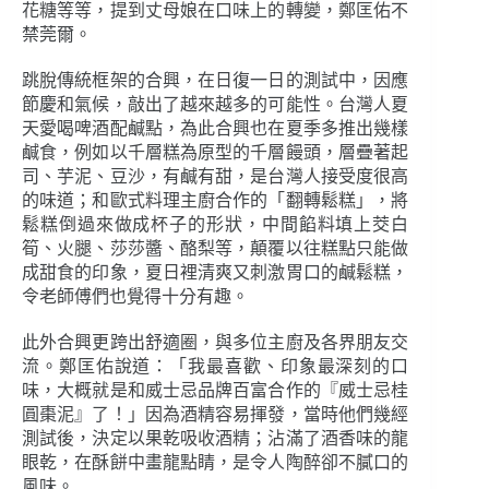
花糖等等，提到丈母娘在口味上的轉變，鄭匡佑不
禁莞爾。
跳脫傳統框架的合興，在日復一日的測試中，因應
節慶和氣候，敲出了越來越多的可能性。台灣人夏
天愛喝啤酒配鹹點，為此合興也在夏季多推出幾樣
鹹食，例如以千層糕為原型的千層饅頭，層疊著起
司、芋泥、豆沙，有鹹有甜，是台灣人接受度很高
的味道；和歐式料理主廚合作的「翻轉鬆糕」，將
鬆糕倒過來做成杯子的形狀，中間餡料填上茭白
筍、火腿、莎莎醬、酪梨等，顛覆以往糕點只能做
成甜食的印象，夏日裡清爽又刺激胃口的鹹鬆糕，
令老師傅們也覺得十分有趣。
此外合興更跨出舒適圈，與多位主廚及各界朋友交
流。鄭匡佑說道：「我最喜歡、印象最深刻的口
味，大概就是和威士忌品牌百富合作的『威士忌桂
圓棗泥』了！」因為酒精容易揮發，當時他們幾經
測試後，決定以果乾吸收酒精；沾滿了酒香味的龍
眼乾，在酥餅中畫龍點睛，是令人陶醉卻不膩口的
風味。