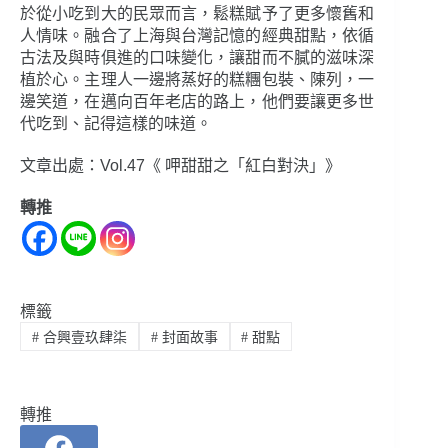
於從小吃到大的民眾而言，鬆糕賦予了更多懷舊和
人情味。融合了上海與台灣記憶的經典甜點，依循
古法及與時俱進的口味變化，讓甜而不膩的滋味深
植於心。主理人一邊將蒸好的糕糰包裝、陳列，一
邊笑道，在邁向百年老店的路上，他們要讓更多世
代吃到、記得這樣的味道。
文章出處：Vol.47《 呷甜甜之「紅白對決」》
轉推
標籤
#
合興壹玖肆柒
#
封面故事
#
甜點
轉推