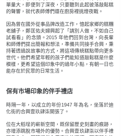
單量大，即便到了深夜，只要聽到此起彼落敲鬆糕
的聲響，就代表師傅們還在廚房裡挑燈夜戰。
因為曾在國外從事品牌改造工作，憶起家鄉的糕糰
老舖子，鄭匡佑夫婦興起了「請別人做，不如自己
試看看」的念頭。2015 年他們回到台灣，向長輩
和師傅們提出簡報和想法，準備共同接手合興，秉
持著透過說故事的方式，將這項傳統糕點帶向更多
世代。他們希望年輕的孩子們能知道敲鬆糕是什麼
模樣，更希望這個印象中的過年小點，有朝一日也
能存在於民眾的日常生活。
保有市場印象的伴手禮店
時隔一年，以成立的年份1947 年為名，坐落於迪
化街的合興壹玖肆柒開張了。
位在大稻埕的嶄新空間，既保留歷史刻畫的痕跡，
亦增添跳脫市場外的優勢。合興壹玖肆柒以伴手禮