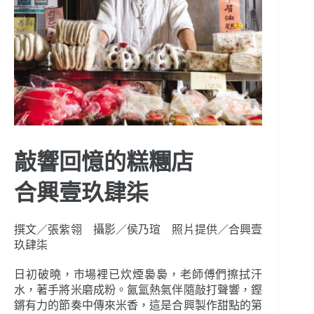
敲響回憶的糕糰店
合興壹玖肆柒
撰文／張紫翎 攝影／侯乃瑄 照片提供／合興壹
玖肆柒
日初破曉，市場裡已炊煙裊裊，老師傅們擦拭汗
水，著手將米磨成粉。氤氳熱氣伴隨敲打聲響，鏗
鏘有力的節奏中傳來米香，這是合興製作甜點的第