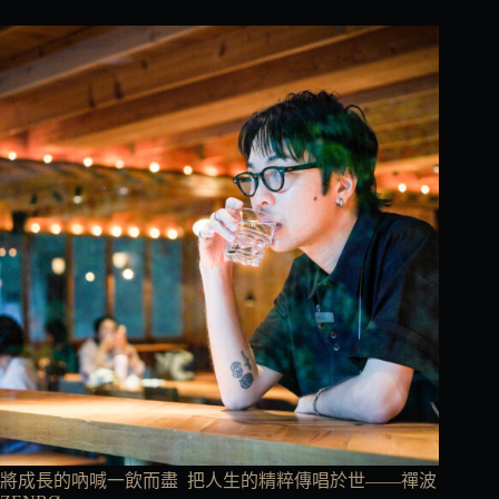
將成長的吶喊一飲而盡 把人生的精粹傳唱於世——禪波