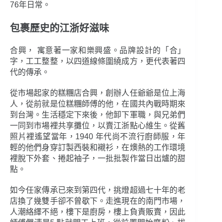
76年日常。
包裹歷史的江浙好滋味
合興， 寓意著一家和樂興盛。品牌設計的「合」
字，工工整整，以四道線條圍繞成方，更代表著四
代的傳承。
從市場起家的糕糰店合興，創辦人任爺爺是位上海
人，從前就是位糕糰師傅的他，在國共內戰時期來
到台灣。生活穩定下來後，他卸下軍職，與兄弟們
一同到市場裡共享攤位，以賣江浙點心維生。從舊
照片裡遙望當年，1940 年代尚不流行廚師服，年
輕的他們身穿訂製西裝和襯衫，在燠熱的工作環境
裡脫下外套、捲起袖子，一批批製作當日出爐的甜
點。
如今任家傳承已來到第四代，挑燈超過七十年的老
店換了幾雙手卻不曾歇下。走進現在的南門市場，
人潮絡繹不絕，樓下是廚房，樓上負責販賣，因此