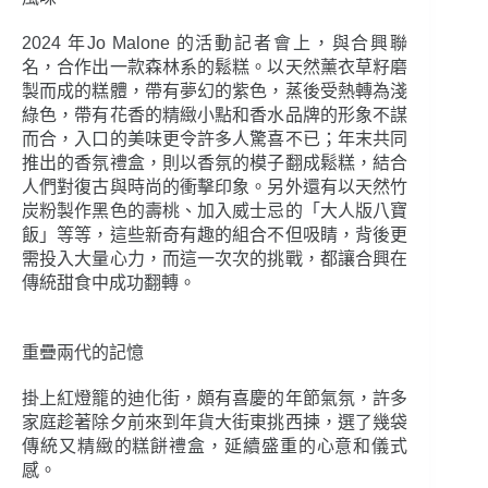
2024 年Jo Malone 的活動記者會上，與合興聯
名，合作出一款森林系的鬆糕。以天然薰衣草籽磨
製而成的糕體，帶有夢幻的紫色，蒸後受熱轉為淺
綠色，帶有花香的精緻小點和香水品牌的形象不謀
而合，入口的美味更令許多人驚喜不已；年末共同
推出的香氛禮盒，則以香氛的模子翻成鬆糕，結合
人們對復古與時尚的衝擊印象。另外還有以天然竹
炭粉製作黑色的壽桃、加入威士忌的「大人版八寶
飯」等等，這些新奇有趣的組合不但吸睛，背後更
需投入大量心力，而這一次次的挑戰，都讓合興在
傳統甜食中成功翻轉。
重疊兩代的記憶
掛上紅燈籠的迪化街，頗有喜慶的年節氣氛，許多
家庭趁著除夕前來到年貨大街東挑西揀，選了幾袋
傳統又精緻的糕餅禮盒，延續盛重的心意和儀式
感。