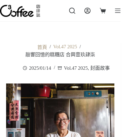
跳
至
購
主
物
要
車
內
容
/
Vol.47 2025
/
首頁
敲響回憶的糕糰店 合興壹玖肆柒
2025/01/14
Vol.47 2025
,
封面故事