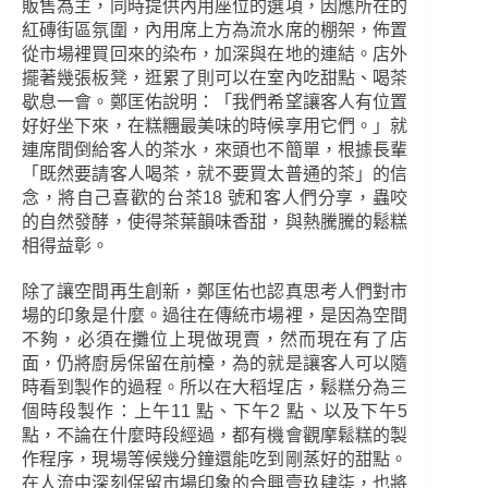
販售為主，同時提供內用座位的選項，因應所在的
紅磚街區氛圍，內用席上方為流水席的棚架，佈置
從市場裡買回來的染布，加深與在地的連結。店外
擺著幾張板凳，逛累了則可以在室內吃甜點、喝茶
歇息一會。鄭匡佑說明：「我們希望讓客人有位置
好好坐下來，在糕糰最美味的時候享用它們。」就
連席間倒給客人的茶水，來頭也不簡單，根據長輩
「既然要請客人喝茶，就不要買太普通的茶」的信
念，將自己喜歡的台茶18 號和客人們分享，蟲咬
的自然發酵，使得茶葉韻味香甜，與熱騰騰的鬆糕
相得益彰。
除了讓空間再生創新，鄭匡佑也認真思考人們對市
場的印象是什麼。過往在傳統市場裡，是因為空間
不夠，必須在攤位上現做現賣，然而現在有了店
面，仍將廚房保留在前檯，為的就是讓客人可以隨
時看到製作的過程。所以在大稻埕店，鬆糕分為三
個時段製作：上午11 點、下午2 點、以及下午5
點，不論在什麼時段經過，都有機會觀摩鬆糕的製
作程序，現場等候幾分鐘還能吃到剛蒸好的甜點。
在人流中深刻保留市場印象的合興壹玖肆柒，也將