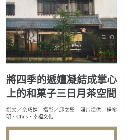
將四季的遞嬗凝結成掌心
上的和菓子三日月茶空間
撰文／佘巧婷 攝影／邱之聖 照片提供／楊裕
明、Chris、幸福文化