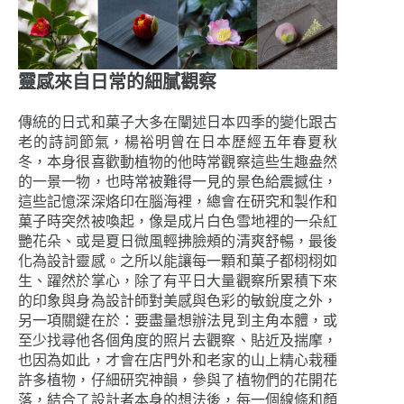
靈感來自日常的細膩觀察
傳統的日式和菓子大多在闡述日本四季的變化跟古
老的詩詞節氣，楊裕明曾在日本歷經五年春夏秋
冬，本身很喜歡動植物的他時常觀察這些生趣盎然
的一景一物，也時常被難得一見的景色給震撼住，
這些記憶深深烙印在腦海裡，總會在研究和製作和
菓子時突然被喚起，像是成片白色雪地裡的一朵紅
艷花朵、或是夏日微風輕拂臉頰的清爽舒暢，最後
化為設計靈感。之所以能讓每一顆和菓子都栩栩如
生、躍然於掌心，除了有平日大量觀察所累積下來
的印象與身為設計師對美感與色彩的敏銳度之外，
另一項關鍵在於：要盡量想辦法見到主角本體，或
至少找尋他各個角度的照片去觀察、貼近及揣摩，
也因為如此，才會在店門外和老家的山上精心栽種
許多植物，仔細研究神韻，參與了植物們的花開花
落，結合了設計者本身的想法後，每一個線條和顏