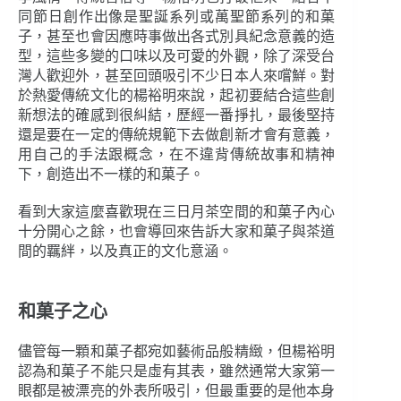
同節日創作出像是聖誕系列或萬聖節系列的和菓
子，甚至也會因應時事做出各式別具紀念意義的造
型，這些多變的口味以及可愛的外觀，除了深受台
灣人歡迎外，甚至回頭吸引不少日本人來嚐鮮。對
於熱愛傳統文化的楊裕明來說，起初要結合這些創
新想法的確感到很糾結，歷經一番掙扎，最後堅持
還是要在一定的傳統規範下去做創新才會有意義，
用自己的手法跟概念，在不違背傳統故事和精神
下，創造出不一樣的和菓子。
看到大家這麼喜歡現在三日月茶空間的和菓子內心
十分開心之餘，也會導回來告訴大家和菓子與茶道
間的羈絆，以及真正的文化意涵。
和菓子之心
儘管每一顆和菓子都宛如藝術品般精緻，但楊裕明
認為和菓子不能只是虛有其表，雖然通常大家第一
眼都是被漂亮的外表所吸引，但最重要的是他本身