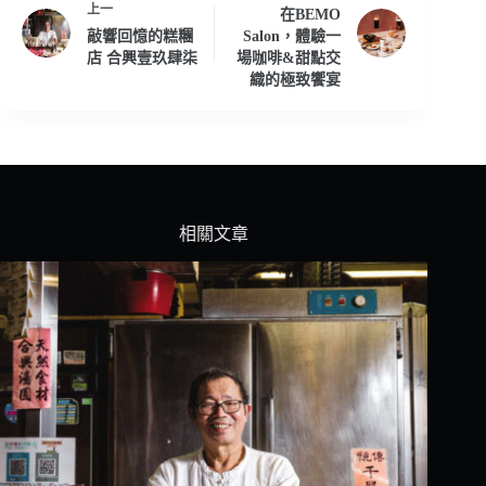
上一
在BEMO
敲響回憶的糕糰
Salon，體驗一
店 合興壹玖肆柒
場咖啡&甜點交
織的極致饗宴
相關文章