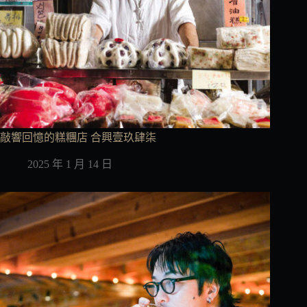
敲響回憶的糕糰店 合興壹玖肆柒
2025 年 1 月 14 日