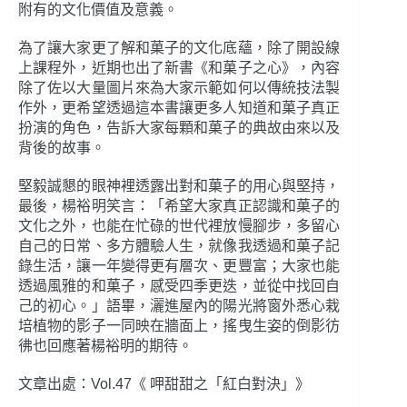
附有的文化價值及意義。
為了讓大家更了解和菓子的文化底蘊，除了開設線
上課程外，近期也出了新書《和菓子之心》，內容
除了佐以大量圖片來為大家示範如何以傳統技法製
作外，更希望透過這本書讓更多人知道和菓子真正
扮演的角色，告訴大家每顆和菓子的典故由來以及
背後的故事。
堅毅誠懇的眼神裡透露出對和菓子的用心與堅持，
最後，楊裕明笑言：「希望大家真正認識和菓子的
文化之外，也能在忙碌的世代裡放慢腳步，多留心
自己的日常、多方體驗人生，就像我透過和菓子記
錄生活，讓一年變得更有層次、更豐富；大家也能
透過風雅的和菓子，感受四季更迭，並從中找回自
己的初心。」語畢，灑進屋內的陽光將窗外悉心栽
培植物的影子一同映在牆面上，搖曳生姿的倒影彷
彿也回應著楊裕明的期待。
文章出處：Vol.47《 呷甜甜之「紅白對決」》