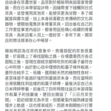
自幼身在茶農世家，品茶對於楊裕明來說是家常便
飯，而在日本學習設計時，因緣際會下接觸到日式
茶具，並發覺用其泡茶，能使茶更為甘醇、多了細
膩度與層次感，加上本身就喜歡古老傳統的文化與
器物，便開始蒐集許多骨董茶具。回台後在自己的
工作室從事室內設計，都會用這些精心收藏的骨董
茶具，為來訪客人沏上一壺好茶，多年下來，開茶
店的想法逐漸在心中萌芽。
楊裕明認為在茶的意象中，旁邊搭配的茶食很重
要，於是踏上了尋找甜點之路，在嚐盡東西方各式
甜點之後，發現在遊經京都時吃到的和菓子最符合
心中所想。由於對心目中理想的和菓子條件較高，
要符合純手工、低糖、選用較天然的植物性食材，
甚至味道不能過於強烈到蓋過茶本身，而在當時的
台灣很難找到這樣的和菓子師傅，最後決定自己去
日本拜師學藝，前後花了四年時間往返日本習得製
作和菓子的技藝後，便回台開設了「三日月茶空
間」，起初經營尤為辛苦，但隨著製作越熟練並慢
慢步上軌道，店也逐漸成形，而原本剛開始只打算
做半年和菓子師傅的楊裕明，一做就是十幾年歲