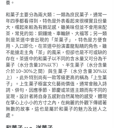
養。
和菓子主要分為兩大類：一類為庶民菓子，通常一
年四季都看得到，特色是外表看起來很樸實且份量
大，嚐起來較為有飽足感，雖美味但並不會用來配
茶，常見的如：銅鑼燒、車輪餅、大福等；另一類
則是茶道中會出現的「茶菓子」，特色是方便食
用、入口即化，在茶道中扮演畫龍點睛的角色，雖
不能搶走主角「茶」的風采，但卻也是不可或缺的
存在。茶道中的和菓子以不同的含水量又可分為干
菓子（水分含量10%以下）、半生菓子（水分含量
介於10~30%之間）與生菓子（水分含量30%以
上），此外特別尚有一款等級更高的稱為「上生菓
子」。上生菓子極富文化藝術價值，通常會融入詩
詞、俳句，因應季節、節慶或茶道主題而有不同的
呈現，設計者將自身五感對自然萬物的感受，體現
在掌心上小小的方寸之內，在絢麗的外觀下傳遞著
無數的故事，這也是屬於和菓子的魅力及迷人之
處。