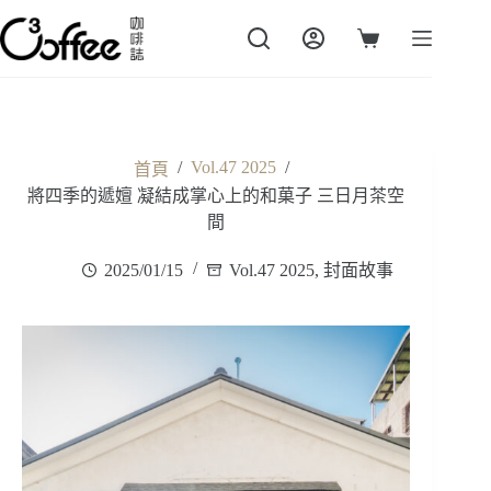
跳
至
購
主
物
要
車
內
容
/
Vol.47 2025
/
首頁
將四季的遞嬗 凝結成掌心上的和菓子 三日月茶空
間
2025/01/15
Vol.47 2025
,
封面故事