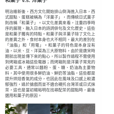
和菓子 v.s. 洋菓子
明治維新後，西方文化開始排山倒海進入日本，西
式甜點、蛋糕被稱為「洋菓子」，而傳統日式菓子
則改稱「和菓子」。以文化差異來看，注重四季時
序的展現、融入日本的詩詞俳句及文化歷史，這些
是和菓子獨有的特點。和菓子與洋菓子除了文化上
的差異之外，食材本身也大不相同，最大的差別在
「油脂」和「用電」。和菓子的特色是本身沒有
油，以米、豆、洋菜為三大原物料，由於是唐宋時
期就出現並傳下來的點心，所以製作過程不需使用
到烤箱或冰箱這些電器；而烤箱則是洋菓子常見的
必要工具，通常以麵粉、蛋、糖、奶油為主要物
料，其中使用很多鮮奶油、鮮奶等油脂，這些都是
提升烘焙香氣的成分，也因此在風味及口感上較濃
郁強烈，過於搶戲而並不適合襯托台灣茶或日式抹
茶，這也是當初楊裕明在找尋配茶的甜點時，最後
選用和菓子的原因。