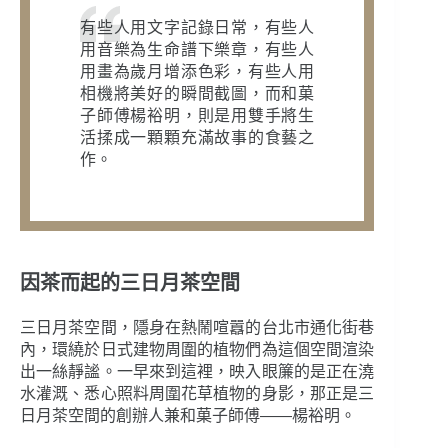
有些人用文字記錄日常，有些人
用音樂為生命譜下樂章，有些人
用畫為歲月增添色彩，有些人用
相機將美好的瞬間截圖，而和菓
子師傅楊裕明，則是用雙手將生
活揉成一顆顆充滿故事的食藝之
作。
因茶而起的三日月茶空間
三日月茶空間，隱身在熱鬧喧囂的台北市通化街巷
內，環繞於日式建物周圍的植物們為這個空間渲染
出一絲靜謐。一早來到這裡，映入眼簾的是正在澆
水灌溉、悉心照料周圍花草植物的身影，那正是三
日月茶空間的創辦人兼和菓子師傅——楊裕明。