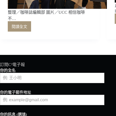
整理／咖啡誌編輯部 圖片／UCC 相信咖啡
不…
閱讀全文
UCC「冠
軍
監
修」
系
列
2025
訂閱C³電子報
強
你的全名
勢
登
場！
甘
你的電子郵件地址
醇
橙
香．
蜜
你的訊息 (選填)
柑