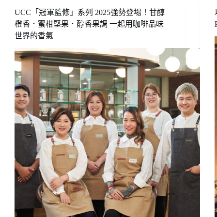
Hawaii
UCC「冠軍監修」系列 2025強勢登場！甘醇
咖
橙香．蜜柑堅果．醇香果調 一起用咖啡品味
啡
世界的香氣
農
場
Discovering
UCC
Hawaii:
A
Walk
Through
the
Coffee
Farm