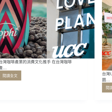
台灣咖啡產業的消費文化推手 在台灣咖啡
產…
台灣U
閱讀全文
台
園…
灣
閱
咖
啡
產
業
的