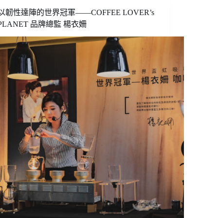
消
以韌性達陣的世界冠軍——COFFEE LOVER’s
費
PLANET 品牌總監 楊衣姍
文
化
推
手