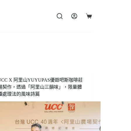
購
物
車
CC X 阿里山YUYUPAS優遊吧斯咖啡莊
場契作，透過「阿里山三韻味」，限量體
種處理法的風味詩篇