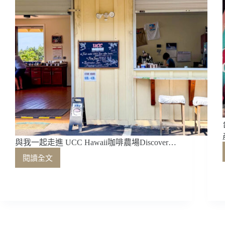
與我一起走進 UCC Hawaii咖啡農場Discover…
閱讀全文
與
我
一
起
走
進
UCC