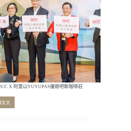
CC X 阿里山YUYUPAS優遊吧斯咖啡莊
讀全文
台
灣
UCC
X
阿