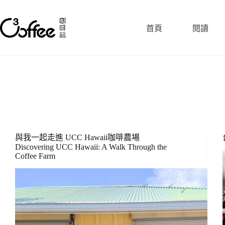
跳
至
首頁
閱讀
主
要
內
容
與我一起走進 UCC Hawaii咖啡農場
Discovering UCC Hawaii: A Walk Through the
Coffee Farm