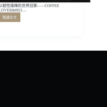
以韌性達陣的世界冠軍——COFFEE
LOVER&#821…
閱讀全文
以
韌
性
達
陣
的
世
界
冠
軍
——
COFFEE
LOVER’s
PLANET
品
牌
總
監