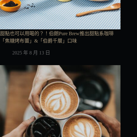
甜點也可以用喝的？！伯朗Pure Brew推出甜點系咖啡
「焦糖烤布蕾」&「伯爵千層」口味
2025 年 8 月 13 日