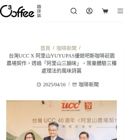
跳
至
購
主
物
要
車
內
容
/
/
首頁
咖啡新聞
台灣UCC X 阿里山YUYUPAS優遊吧斯咖啡莊園
農場契作，透過「阿里山三韻味」，限量體驗三種
處理法的風味詩篇
2025/04/16
咖啡新聞