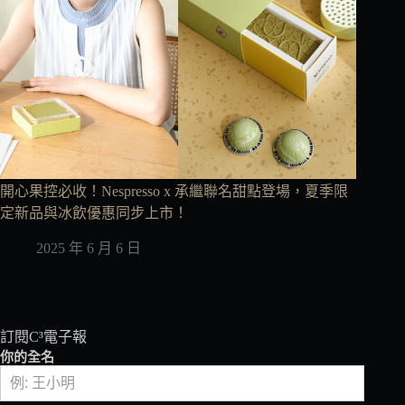
開心果控必收！Nespresso x 承繼聯名甜點登場，夏季限
定新品與冰飲優惠同步上市！
2025 年 6 月 6 日
訂閱C³電子報
你的全名