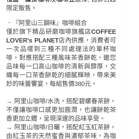
限定販售。
．『阿里山三韻味』咖啡組合
僅於旗下精品研磨咖啡旗艦店
COFFEE
LOVER’s PLANET
店內供應，消費者可
一次品嚐到三種不同處理法的單杯咖
啡，對應搭配三種風味茶香餅乾，邀您
品味每一口高山咖啡的清新與醇厚，交
織每一口茶香餅乾的細膩輝映，帶來美
妙的味蕾饗宴，每組售價380元。
→ 阿里山咖啡/水洗，搭配碧螺春茶餅，
不僅讓咖啡口感更加圓潤，也讓餅乾茶
香更加立體，呈現深邃的品味享受。
→ 阿里山咖啡/日曬，搭配紅玉紅茶餅，
由紅玉茶的天然蜜香與濃郁茶味，為咖