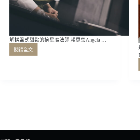
解構盤式甜點的摘星魔法師 賴思瑩Angela …
閱讀全文
解
構
盤
式
甜
點
的
摘
星
魔
法
師
賴
思