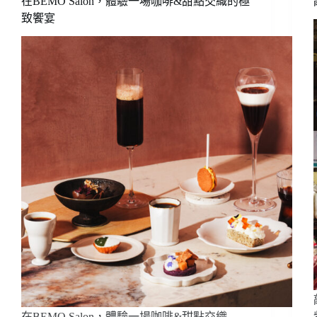
在BEMO Salon，體驗一場咖啡&甜點交織的極
活
致饗宴
的
一
部
分
也
是
學
習
和
感
知
食
材
的
一
種
方
式
——
WILLSON
在BEMO Salon，體驗一場咖啡&甜點交織…