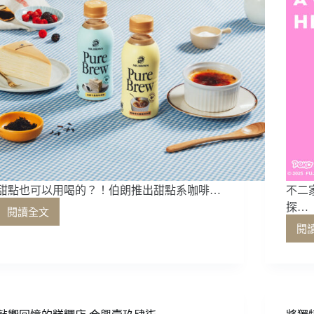
甜點也可以用喝的？！伯朗推出甜點系咖啡…
不二
探…
閱讀全文
甜
閱
點
也
可
以
用
喝