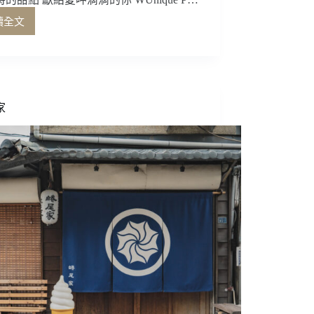
讀全文
將
獨
特
的
甜
點
家
獻
給
愛
呷
滴
滴
的
你
WUnique
Pâtisserie
吳
一
無
二