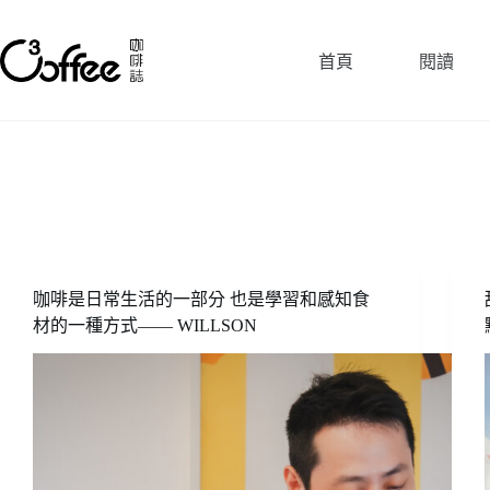
跳
至
首頁
閱讀
主
要
內
容
咖啡是日常生活的一部分 也是學習和感知食
材的一種方式—— WILLSON