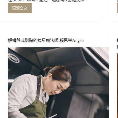
閱讀全文
在
BEMO
Salon，
體
驗
一
解構盤式甜點的摘星魔法師 賴思瑩Angela
場
咖
啡
&
甜
點
交
織
的
極
致
饗
宴