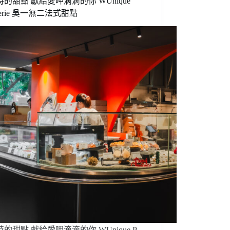
的甜點 獻給愛呷滴滴的你 WUnique
絲
isserie 吳一無二法式甜點
看
過
來！
來
CAFE!N
一
起
探
索
充
滿
童
趣
的
可
愛
世
界
的甜點 獻給愛呷滴滴的你 WUnique P…