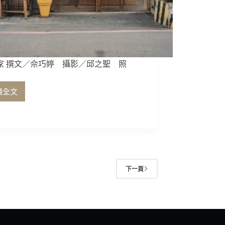
法
式
甜
點
家 撰文／佘巧婷 攝影／邱之聖 照
讀全文
蜷
尾
家
下一頁