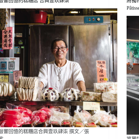
敲響回憶的糕糰店 合興壹玖肆柒
將獨特
的？！
Pât
伯
朗
Pure
Brew
推
出
甜
點
系
咖
啡
「焦
糖
烤
布
蕾」
&「伯
爵
千
敲響回憶的糕糰店合興壹玖肆柒 撰文／張
層」
口
紫…
將獨特