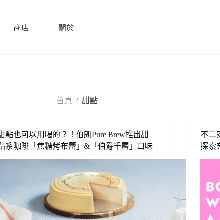
商店
關於
/
首頁
甜點
甜點也可以用喝的？！伯朗Pure Brew推出甜
不二
點系咖啡「焦糖烤布蕾」&「伯爵千層」口味
探索