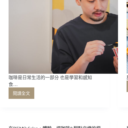
咖啡是日常生活的一部分 也是學習和感知
食…
閱讀全文
咖
啡
是
日
常
生