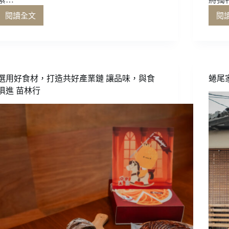
味
閱讀全文
閱
敲
響
回
憶
的
糕
選用好食材，打造共好產業鏈 讓品味，與食
蜷尾
糰
俱進 苗林行
店
合
興
壹
玖
肆
柒