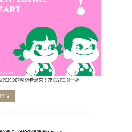
家PEKO的粉絲看過來！來CAFE!N一起
讀全文
不
二
家
PEKO
的
粉