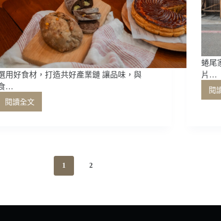
蜷尾
選用好食材，打造共好產業鏈 讓品味，與
片…
食…
閱
閱讀全文
選
用
好
食
材，
打
1
2
造
共
好
產
業
鏈