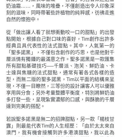
奶油霜……，風味的堆疊，不僅創造出令人印象深
刻的滋味，同時帶著些許植物的純粹感，彷彿走進
自然的懷抱中。
從「做出讓人看了就想衝動咬一口的甜點」的出發
點開始，根據自己對口味的喜好，Tim創作出許多
經典且具代表性的法式甜點。其中，人氣第一的
「聖多諾黑」，不僅包含創作的巧思，也是他對千
層派情有獨鍾的最滿意之作。聖多諾黑是一款匯集
所有甜點基礎技巧──千層派、泡芙、鮮奶油、卡
士達與焦糖的法式甜點，通常有著各式各樣的造
型，而無二版的聖多諾黑，Tim以平面的結構來呈
現，不僅一目瞭然，三等份的設計讓客人可以優雅
享用與分食；另外考量整體平衡度，特別將鮮奶油
多打發一些，呈現紮實濃郁的口感，與酥脆的千層
達到完美的搭配。
若說聖多諾黑是無二的招牌甜點，另一款「楊枝甘
露」則最能代表Tim的人生經歷：「由於太太來自
澳門，我有機會接觸到許多港澳甜點，我以此為