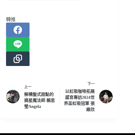
轉推
下一
上一
以虹吸咖啡拓展
解構盤式甜點的
感官專訪2024世
摘星魔法師 賴思
界盃虹吸冠軍 張
瑩Angela
維欣