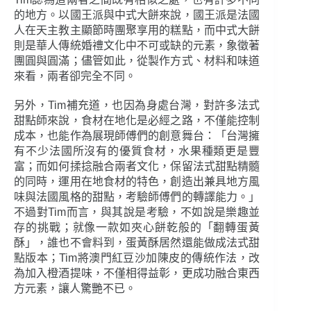
的地方。以國王派與中式大餅來說，國王派是法國
人在天主教主顯節時團聚享用的糕點，而中式大餅
則是華人傳統婚禮文化中不可或缺的元素，象徵著
團圓與圓滿；儘管如此，從製作方式、材料和味道
來看，兩者卻完全不同。
另外，Tim補充道，也因為身處台灣，對許多法式
甜點師來說，食材在地化是必經之路，不僅能控制
成本，也能作為展現師傅們的創意舞台：「台灣擁
有不少法國所沒有的優質食材，水果種類更是豐
富；而如何揉捻融合兩者文化，保留法式甜點精髓
的同時，運用在地食材的特色，創造出兼具地方風
味與法國風格的甜點，考驗師傅們的轉譯能力。」
不過對Tim而言，與其說是考驗，不如說是樂趣並
存的挑戰；就像一款如夾心餅乾般的「翻轉蛋黃
酥」，誰也不會料到，蛋黃酥居然還能做成法式甜
點版本；Tim將澳門紅豆沙加陳皮的傳統作法，改
為加入橙酒提味，不僅相得益彰，更成功融合東西
方元素，讓人驚艷不已。