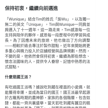
保持初衷，繼續向前邁進
「Wunique」結合Tim的姓氏「吳Wu」，以及獨一
無二的英文「Unique」，Tim與Wunique一同肩並
肩邁入了十一週年。這一路走來，Tim感激每一位
支持與陪伴的夥伴，感恩每一段歷程中的學習與成
長。為了因應未來的旅途，他也做出了方向調整
——相較於過去專注於製作甜點，近年來開始將更
多重心與精力投入於店舖經營與品牌規劃。然而，
不變的是，他依然會保持初衷，繼續為那些想念、
懷念法國味的人，提供令人眷戀、記憶中熟悉的法
式甜點。
什麼是國王派？
有吃過國王派嗎？據說吃到藏在裡面的小瓷偶，就
能獲得幸運，並成為當日的國王！國王派最早起源
於古羅馬時期的農神節，家族的各個階層，包含奴
隸，都能一齊共襄盛舉。當天若吃到藏有蠶豆的糕