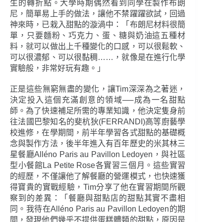
生的轉折點。大學時期偶然看到同學在製作布朗
尼，簡單易上手的做法，讓他不禁躍躍欲試，回過
神來時，已栽入甜點的漩渦中：「布朗尼材料很簡
單，只要麵粉、巧克力、蛋、糖與奶油這五種材
料，就可以做出上千種變化的口感，可以很鬆軟、
可以很濃郁、可以很黏稠……，就像是在進行化學
實驗般，非常好玩有趣。」
正是這些無窮無盡的變化，讓Tim深深為之著迷，
決定投入這個充滿創意的領域──成為一名甜點
師。為了快速補足所需的專業知識，他決定隻身前
往法國巴黎知名的斐杭狄(FERRANDI)高等廚藝學
校進修，在學期間，前半年學習各式甜點的基礎概
念與製作方法，後半年進入有百年歷史的米其林三
星餐廳Alléno Paris au Pavillon Ledoyen，與社區
型小餐館La Petite Rose各實習三個月。這些實習
的經歷，不僅讓他了解餐廳的營運模式，也快速獲
得寶貴的實戰經驗，Tim分享了他在實習期間所觀
察到的差異：「餐廳與甜點店的甜點其實不盡相
同。我待在Alléno Paris au Pavillon Ledoyen的期
間，發現他們幾乎不提供蛋糕體類的甜點，原因是