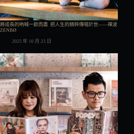
將成長的吶喊一飲而盡 把人生的精粹傳唱於世——禪波
ZENBØ
2025 年 10 月 23 日