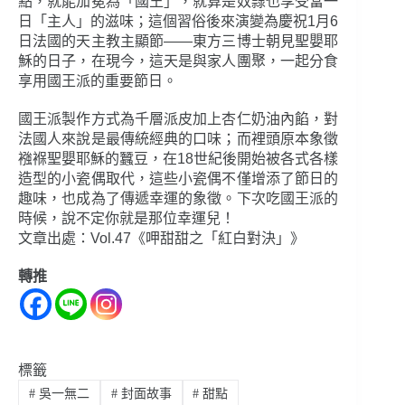
點，就能加冕為「國王」，就算是奴隸也享受當一
日「主人」的滋味；這個習俗後來演變為慶祝1月6
日法國的天主教主顯節——東方三博士朝見聖嬰耶
穌的日子，在現今，這天是與家人團聚，一起分食
享用國王派的重要節日。
國王派製作方式為千層派皮加上杏仁奶油內餡，對
法國人來說是最傳統經典的口味；而裡頭原本象徵
襁褓聖嬰耶穌的蠶豆，在18世紀後開始被各式各樣
造型的小瓷偶取代，這些小瓷偶不僅增添了節日的
趣味，也成為了傳遞幸運的象徵。下次吃國王派的
時候，說不定你就是那位幸運兒！
文章出處：Vol.47《呷甜甜之「紅白對決」》
轉推
標籤
#
吳一無二
#
封面故事
#
甜點