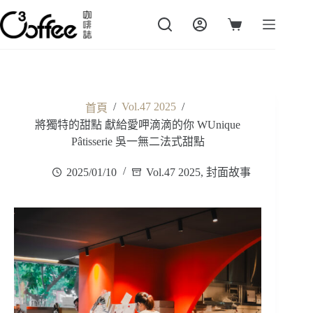
跳
至
購
主
物
要
車
內
容
/
Vol.47 2025
/
首頁
將獨特的甜點 獻給愛呷滴滴的你 WUnique
Pâtisserie 吳一無二法式甜點
2025/01/10
Vol.47 2025
,
封面故事