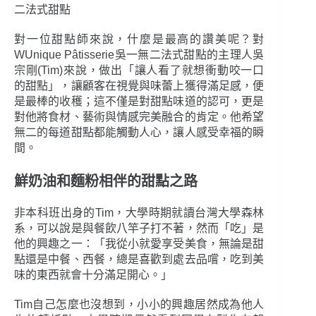
二法式甜點
對一位甜點師來說，什麼是最高的讚美呢？對
WUnique Pâtisserie吳一無二法式甜點的主理人吳
宗剛(Tim)來說，做出「讓人看了就想衝動咬一口
的甜點」，讓顧客在視覺與味蕾上獲得滿足感，便
是最棒的收穫；這不僅是對甜點味道的認可，更是
對他將食材、藝術與情感完美融合的肯定。他希望
無二的每道甜點都能觸動人心，讓人感受幸福的瞬
間。
鮮奶油和麵粉相伴的甜點之路
非本科班出身的Tim，大學時期就讀台灣大學森林
系，可以說是與餐飲八竿子打不著，然而「吃」是
他的興趣之一：「我從小就愛享受美食，無論是甜
點還是中餐、西餐，總是喜歡到處去品嚐，吃到美
味的東西就會十分滿足開心。」
Tim自己怎麼也沒想到，小小的興趣居然成為他人