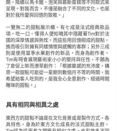
題，陸續以馬卡龍、泡芙與慕斯蛋糕等不同款式來
呈現。對我而言，不僅是融合了不同的文化，也是
對於我所愛與回憶的致敬。」
一覽無二的甜點展示櫃，有七成是法式經典款品
項，吃一口，懂得人便知曉其中隱藏著Tim對於法
國的深厚情感與熱忱，而這些用回憶砌成的甜點，
進而吸引到擁有同樣情懷與感觸的客群；另外三成
則是使用當季水果創作的新品，而身為創作者，
Tim有時會展現藝術家小小的堅持與任性，不願為
了倉促上架而潦草創作：「根據靈感的充沛度，構
思一款甜點可能從一星期到數個月不等的時間，我
希望給客人吃到的，是我全心全意創作、經過時間
雕琢的甜點。」
具有相同與相異之處
東西方的甜點不論是在文化背景或是製作方式，各
具特色，身為於東方文化成長的法式甜點主廚，
Tim認為這兩者之間既有相似之處，也有許多不同