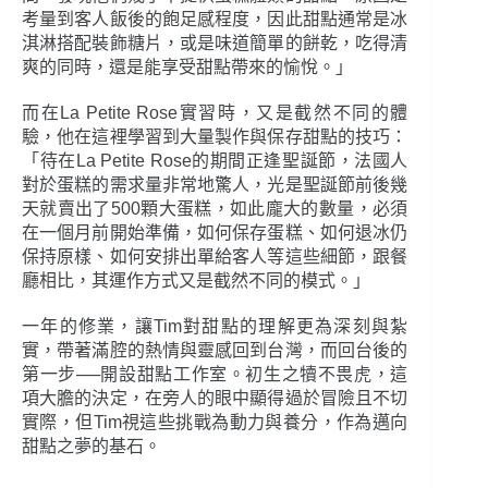
考量到客人飯後的飽足感程度，因此甜點通常是冰
淇淋搭配裝飾糖片，或是味道簡單的餅乾，吃得清
爽的同時，還是能享受甜點帶來的愉悅。」
而在La Petite Rose實習時，又是截然不同的體
驗，他在這裡學習到大量製作與保存甜點的技巧：
「待在La Petite Rose的期間正逢聖誕節，法國人
對於蛋糕的需求量非常地驚人，光是聖誕節前後幾
天就賣出了500顆大蛋糕，如此龐大的數量，必須
在一個月前開始準備，如何保存蛋糕、如何退冰仍
保持原樣、如何安排出單給客人等這些細節，跟餐
廳相比，其運作方式又是截然不同的模式。」
一年的修業，讓Tim對甜點的理解更為深刻與紮
實，帶著滿腔的熱情與靈感回到台灣，而回台後的
第一步──開設甜點工作室。初生之犢不畏虎，這
項大膽的決定，在旁人的眼中顯得過於冒險且不切
實際，但Tim視這些挑戰為動力與養分，作為邁向
甜點之夢的基石。