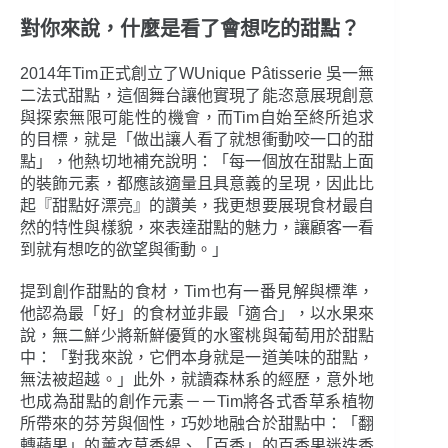
對你來說，什麼是看了會想吃的甜點？
2014年Tim正式創立了WUnique Pâtisserie 吳一無
二法式甜點，這個舞台讓他實現了能恣意展現創意
與探索無限可能性的機會，而Tim自始至終所追求
的目標，就是「做出讓人看了就想衝動咬一口的甜
點」，他熱切地補充說明：「每一個放在甜點上面
的裝飾元素，都應該適量且具意義的呈現，因此比
起『甜點好漂亮』的讚美，我更想要展現食材最自
然的特性與樣貌，來表達甜點的魅力，讓顧客一看
到就有想吃的欲望與衝動。」
提到創作甜點的食材，Tim也有一番見解與標準，
他認為最「好」的食材並非最「適合」，以水果來
說，無二鮮少將新鮮優質的水蜜桃與葡萄用於甜點
中：「對我來說，它們本身就是一道美味的甜點，
無法被超越。」此外，就讀森林系的經歷，意外地
也成為甜點的創作元素－－Tim將各式香草系植物
所帶來的芬芳與個性，巧妙地融合於甜點中：「翻
轉蘋果」的薰衣草香緹、「百香」的百香果迷迭香