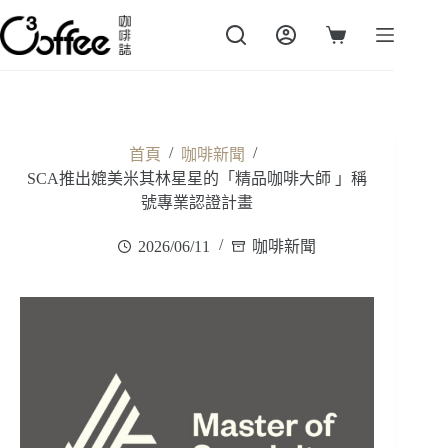
跳
至
購
主
物
要
車
內
容
/
/
首頁
咖啡新聞
SCA推出媲美米其林星星的「精品咖啡大師 」稱
號專業認證計畫
2026/06/11
咖啡新聞