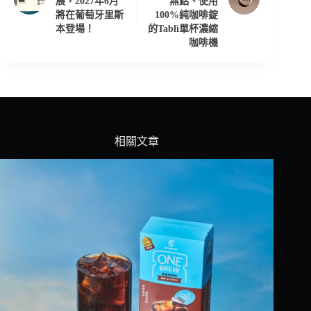
展，2027年6月
無鋁、使用
將在葡萄牙里斯
100%純咖啡錠
本登場！
的Tablì單杯濃縮
咖啡機
相關文章