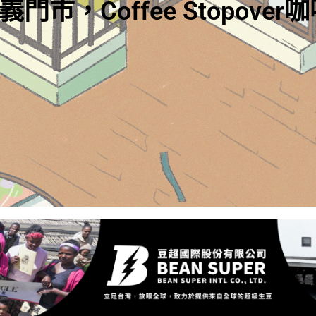
ing UCC Hawaii: A Walk Thr
arm