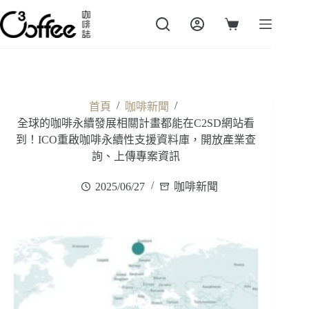
跳
至
購
主
物
要
車
內
容
/
/
首頁
咖啡新聞
全球的咖啡永續發展相關計畫都能在C2SD網站看
到！ICO重啟咖啡永續性支援資料庫，開放產業查
詢、上傳專案資訊
2025/06/27
咖啡新聞