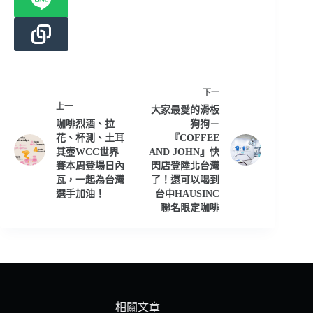
下一
上一
大家最愛的滑板
咖啡烈酒、拉
狗狗－
花、杯測、土耳
『COFFEE
其壺WCC世界
AND JOHN』快
賽本周登場日內
閃店登陸北台灣
瓦，一起為台灣
了！還可以喝到
選手加油！
台中HAUSINC
聯名限定咖啡
相關文章