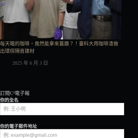
每天喝的咖啡，竟然能拿來蓋牆？！臺科大用咖啡渣做
出環保隔音建材
2025 年 6 月 3 日
訂閱C³電子報
你的全名
你的電子郵件地址