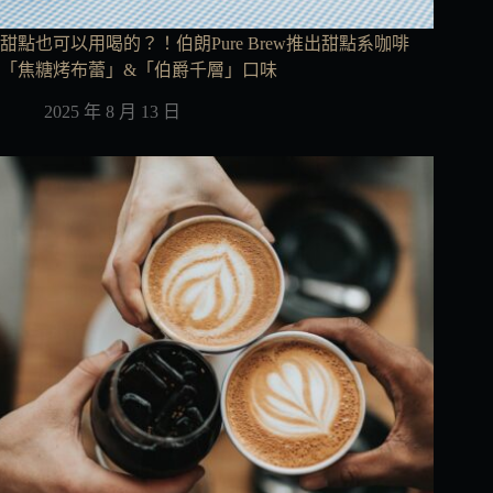
甜點也可以用喝的？！伯朗Pure Brew推出甜點系咖啡
「焦糖烤布蕾」&「伯爵千層」口味
2025 年 8 月 13 日