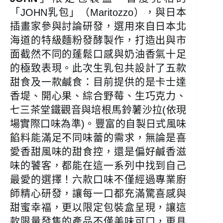
「JOHN乳包」（Maritozzo），與日本
插畫家參與討論研發，選用來自日本北
海道的特級麵粉發酵製作，打造出與市
面截然不同的蓬鬆口感與奶油香氣十足
的極致表現。此次生乳包共設計了五款
甜食及一款鹹食：目前提供的是卡士達
香堤、開心果、綜合野莓、生巧克力、
七三茶堂鐵觀音與培根馬鈴薯沙拉(依現
場實際口味為準)。豐富的自製日式風味
餡料能滿足不同味蕾的需求，無論是喜
愛香甜風味的甜食控，還是偏好鹹香滋
味的饕客，都能在這一系列中找到自己
最愛的選擇！六款口味不僅經過專業廚
師精心研發，讓每一口都充滿驚喜感與
甜蜜幸福，更以限定包裝盒呈現，讓這
款限量發售的產品不僅美味可口，更具