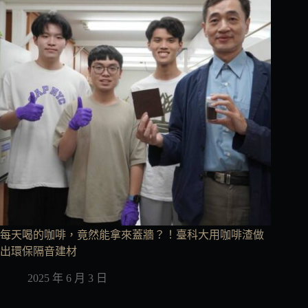
每天喝的咖啡，竟然能拿來蓋牆？！臺科大用咖啡渣做
出環保隔音建材
2025 年 6 月 3 日