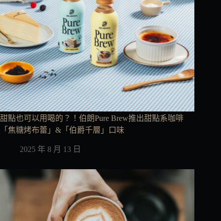
甜點也可以用喝的？！伯朗Pure Brew推出甜點系咖啡
「焦糖烤布蕾」&「伯爵千層」口味
2025 年 8 月 13 日