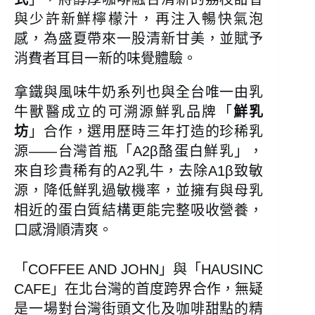
與少許新鮮檸檬汁，再注入暢快氣泡
感，為盛夏帶來一股清新甘美，並賦予
消費者耳目一新的味覺體驗。
拿鐵與風味牛奶系列也與全台唯一由乳
牛獸醫成立的可溯源鮮乳品牌「
鮮乳
坊
」合作，選用歷時三年打造的珍稀乳
源——台灣首瓶「A2β酪蛋白鮮乳」，
來自珍貴稀有的A2乳牛，去除A1β致敏
源，降低鮮乳過敏機率，並擁有與母乳
相近的蛋白質結構更能完整吸收營養，
口感滑順清爽。
「COFFEE AND JOHN」與「HAUSINC
CAFE」在北台灣的首度跨界合作，無疑
是一場對台灣街頭文化及咖啡甜點的精