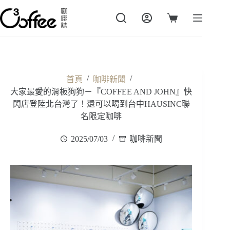
跳
至
購
主
物
要
車
內
容
/
/
首頁
咖啡新聞
大家最愛的滑板狗狗－『COFFEE AND JOHN』快
閃店登陸北台灣了！還可以喝到台中HAUSINC聯
名限定咖啡
2025/07/03
咖啡新聞