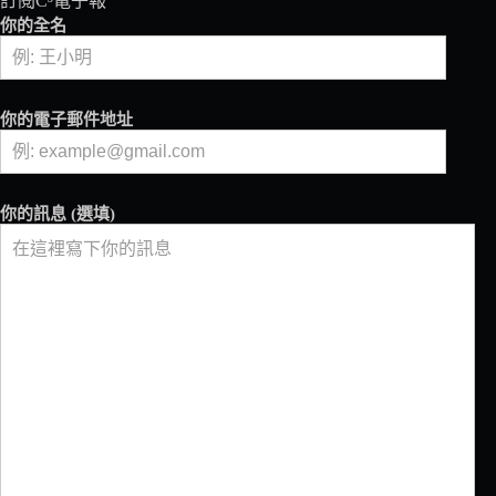
訂閱C³電子報
狗
你的全名
狗
－
『COFFEE
AND
你的電子郵件地址
JOHN』
快
閃
店
你的訊息 (選填)
登
陸
北
台
灣
了！
還
可
以
喝
到
台