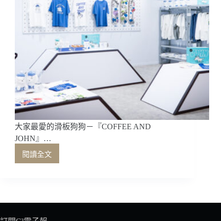
大家最愛的滑板狗狗－『COFFEE AND
JOHN』…
閱讀全文
大
家
最
愛
的
滑
板