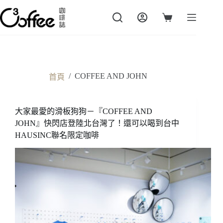
跳
至
購
主
物
要
車
內
容
/
COFFEE AND JOHN
首頁
大家最愛的滑板狗狗－『COFFEE AND
JOHN』快閃店登陸北台灣了！還可以喝到台中
HAUSINC聯名限定咖啡