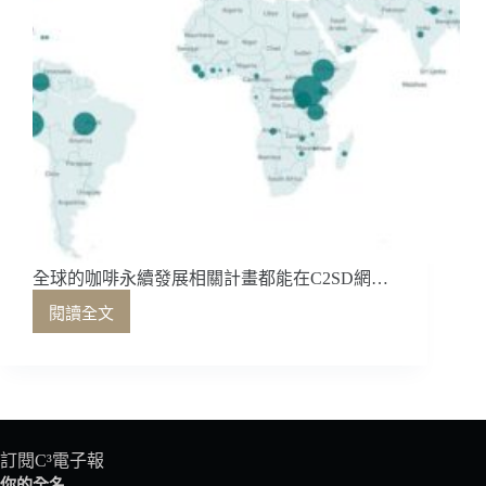
全球的咖啡永續發展相關計畫都能在C2SD網…
閱讀全文
全
球
的
咖
啡
永
續
訂閱C³電子報
發
你的全名