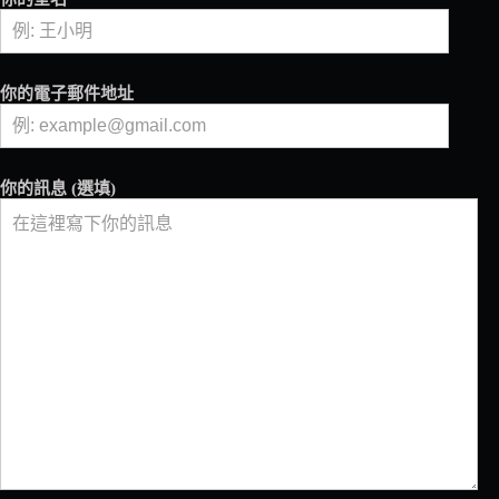
展
相
關
計
你的電子郵件地址
畫
都
能
在
你的訊息 (選填)
C2SD
網
站
看
到！
ICO
重
啟
咖
啡
永
續
性