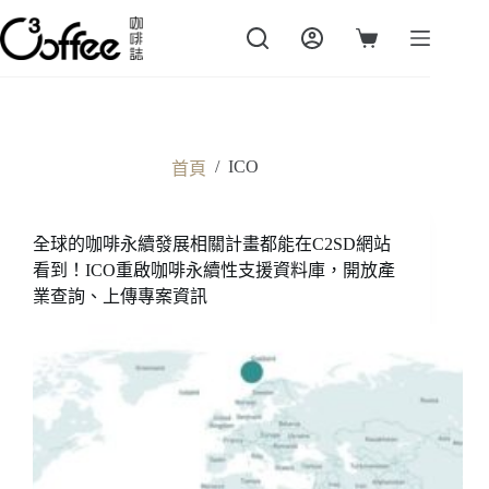
跳
至
購
主
物
要
車
內
容
/
ICO
首頁
全球的咖啡永續發展相關計畫都能在C2SD網站
看到！ICO重啟咖啡永續性支援資料庫，開放產
業查詢、上傳專案資訊