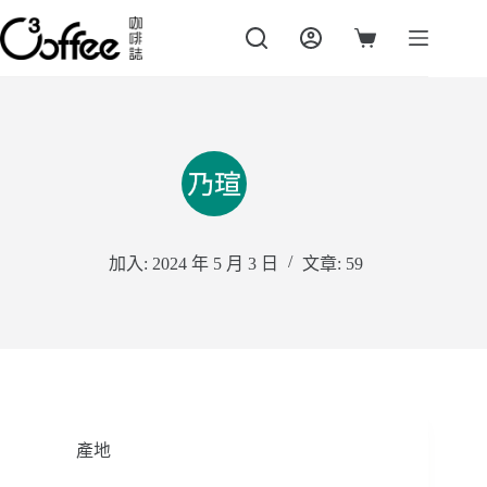
跳
至
購
主
物
要
車
內
容
加入: 2024 年 5 月 3 日
文章: 59
產地