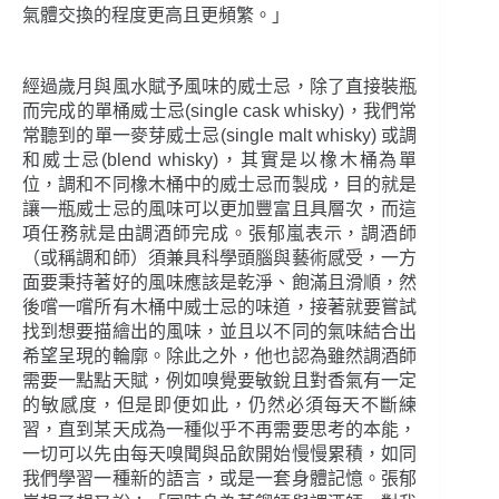
氣體交換的程度更高且更頻繁。」
經過歲月與風水賦予風味的威士忌，除了直接裝瓶
而完成的單桶威士忌(single cask whisky)，我們常
常聽到的單一麥芽威士忌(single malt whisky) 或調
和威士忌(blend whisky)，其實是以橡木桶為單
位，調和不同橡木桶中的威士忌而製成，目的就是
讓一瓶威士忌的風味可以更加豐富且具層次，而這
項任務就是由調酒師完成。張郁嵐表示，調酒師
（或稱調和師）須兼具科學頭腦與藝術感受，一方
面要秉持著好的風味應該是乾淨、飽滿且滑順，然
後嚐一嚐所有木桶中威士忌的味道，接著就要嘗試
找到想要描繪出的風味，並且以不同的氣味結合出
希望呈現的輪廓。除此之外，他也認為雖然調酒師
需要一點點天賦，例如嗅覺要敏銳且對香氣有一定
的敏感度，但是即便如此，仍然必須每天不斷練
習，直到某天成為一種似乎不再需要思考的本能，
一切可以先由每天嗅聞與品飲開始慢慢累積，如同
我們學習一種新的語言，或是一套身體記憶。張郁