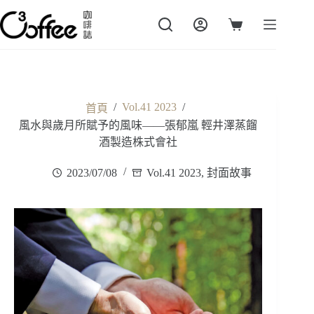
跳
至
購
主
物
要
車
內
容
/
Vol.41 2023
/
首頁
風水與歲月所賦予的風味——張郁嵐 輕井澤蒸餾
酒製造株式會社
2023/07/08
Vol.41 2023
,
封面故事