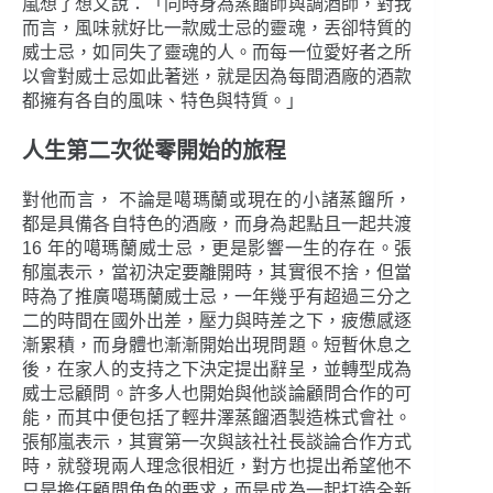
嵐想了想又說：「同時身為蒸餾師與調酒師，對我
而言，風味就好比一款威士忌的靈魂，丟卻特質的
威士忌，如同失了靈魂的人。而每一位愛好者之所
以會對威士忌如此著迷，就是因為每間酒廠的酒款
都擁有各自的風味、特色與特質。」
人生第二次從零開始的旅程
對他而言， 不論是噶瑪蘭或現在的小諸蒸餾所，
都是具備各自特色的酒廠，而身為起點且一起共渡
16 年的噶瑪蘭威士忌，更是影響一生的存在。張
郁嵐表示，當初決定要離開時，其實很不捨，但當
時為了推廣噶瑪蘭威士忌，一年幾乎有超過三分之
二的時間在國外出差，壓力與時差之下，疲憊感逐
漸累積，而身體也漸漸開始出現問題。短暫休息之
後，在家人的支持之下決定提出辭呈，並轉型成為
威士忌顧問。許多人也開始與他談論顧問合作的可
能，而其中便包括了輕井澤蒸餾酒製造株式會社。
張郁嵐表示，其實第一次與該社社長談論合作方式
時，就發現兩人理念很相近，對方也提出希望他不
只是擔任顧問角色的要求，而是成為一起打造全新