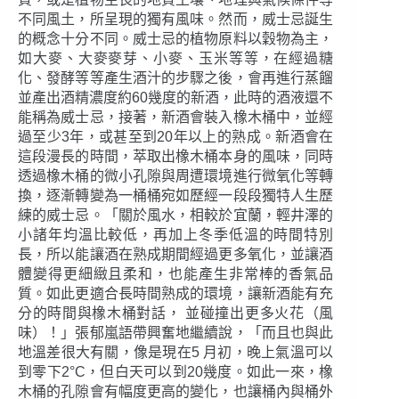
不同風土，所呈現的獨有風味。然而，威士忌誕生
的概念十分不同。威士忌的植物原料以穀物為主，
如大麥、大麥麥芽、小麥、玉米等等，在經過糖
化、發酵等等產生酒汁的步驟之後，會再進行蒸餾
並產出酒精濃度約60幾度的新酒，此時的酒液還不
能稱為威士忌，接著，新酒會裝入橡木桶中，並經
過至少3年，或甚至到20年以上的熟成。新酒會在
這段漫長的時間，萃取出橡木桶本身的風味，同時
透過橡木桶的微小孔隙與周遭環境進行微氧化等轉
換，逐漸轉變為一桶桶宛如歷經一段段獨特人生歷
練的威士忌。「關於風水，相較於宜蘭，輕井澤的
小諸年均溫比較低，再加上冬季低溫的時間特別
長，所以能讓酒在熟成期間經過更多氧化，並讓酒
體變得更細緻且柔和，也能產生非常棒的香氣品
質。如此更適合長時間熟成的環境，讓新酒能有充
分的時間與橡木桶對話， 並碰撞出更多火花（風
味）！」張郁嵐語帶興奮地繼續說，「而且也與此
地溫差很大有關，像是現在5 月初，晚上氣溫可以
到零下2°C，但白天可以到20幾度。如此一來，橡
木桶的孔隙會有幅度更高的變化，也讓桶內與桶外