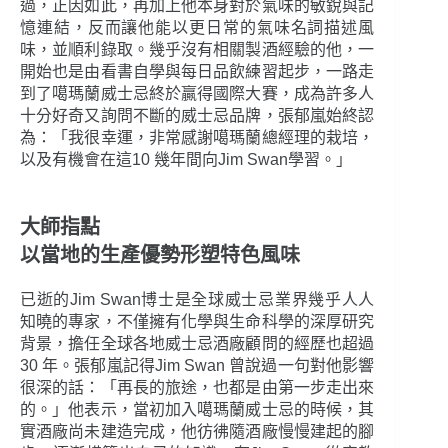
過，正因如此，再加上他本身對於氣味的敏銳與記
憶連結，反而讓他能以更日常的氣味名詞描述風
味，並順利錄取。幾乎沒有相關製酒經驗的他，一
開始也是由看書自學與每日品飲練習起步，一路走
到了噶瑪蘭威士忌終於贏得國際大賽，成為許多人
十分好奇又詢問不斷的威士忌品牌，張郁嵐始終認
為：「我很幸運，非常感謝噶瑪蘭總經理的栽培，
以及有機會在這10 幾年間向Jim Swan學習。」
大師指點
以當地的生產優勢形塑特色風味
已逝的Jim Swan博士是全球威士忌業界幾乎人人
知曉的專家，不僅擁有化學與生命科學的深厚研究
背景，擔任全球各地威士忌酒廠顧問的經歷也超過
30 年。張郁嵐記得Jim Swan 曾說過一句對他影響
很深的話：「再長的旅途，也都是由第一步走出來
的。」他表示，當初加入噶瑪蘭威士忌的時候，其
實酒廠尚未建造完成，他彷彿隨酒廠慢慢建起的腳