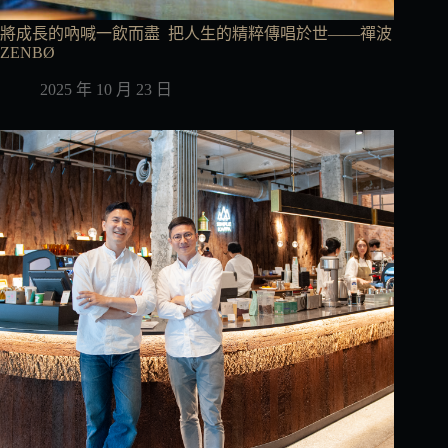
將成長的吶喊一飲而盡 把人生的精粹傳唱於世——禪波
ZENBØ
2025 年 10 月 23 日