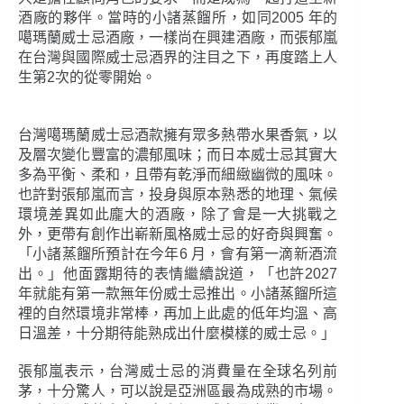
酒廠的夥伴。當時的小諸蒸餾所，如同2005 年的
噶瑪蘭威士忌酒廠，一樣尚在興建酒廠，而張郁嵐
在台灣與國際威士忌酒界的注目之下，再度踏上人
生第2次的從零開始。
台灣噶瑪蘭威士忌酒款擁有眾多熱帶水果香氣，以
及層次變化豐富的濃郁風味；而日本威士忌其實大
多為平衡、柔和，且帶有乾淨而細緻幽微的風味。
也許對張郁嵐而言，投身與原本熟悉的地理、氣候
環境差異如此龐大的酒廠，除了會是一大挑戰之
外，更帶有創作出嶄新風格威士忌的好奇與興奮。
「小諸蒸餾所預計在今年6 月，會有第一滴新酒流
出。」他面露期待的表情繼續說道，「也許2027
年就能有第一款無年份威士忌推出。小諸蒸餾所這
裡的自然環境非常棒，再加上此處的低年均溫、高
日溫差，十分期待能熟成出什麼模樣的威士忌。」
張郁嵐表示，台灣威士忌的消費量在全球名列前
茅，十分驚人，可以說是亞洲區最為成熟的市場。