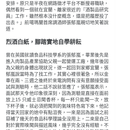
安排。原只是半夜在網路徵才平台不斷搜尋職缺，
偶然看到一個就在宜蘭、離家很近的『酒製品研究
員』工作，雖然根本沒什麼概念，還是把履歷投了
出去。」前噶瑪蘭首席調酒師張郁嵐親切地笑著說
道。
烈酒白紙，腳踏實地自學耕耘
曾在英國就讀食品科技學系的張郁嵐，畢業後先是
進入肉製品產業協助父親一起營運工廠，幾年後因
為父親的身體出現狀況，遂一起回到家鄉宜蘭。張
郁嵐說當時為了找工作，其實心裡很著急，所以金
車在兩、三週之後終於來電詢問有沒有意願接受面
試與測驗時，他二話不說就答應了。張郁嵐表示，
面試那天令他印象很深刻，因為測驗是直接在面前
放上15 只威士忌聞香杯，每一杯只能聞一次，放
下杯子後，就必須把聞到的氣味特色寫下來。他記
得當天回家的途中有點沮喪，一來是因為面試之前
惡補了幾天的食品科學理論全沒用上，二來是自己
對於實際嗅聞與描述風味，幾乎完全沒有經驗。不