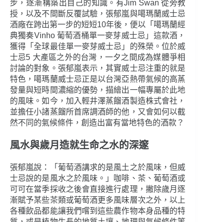
步，逐漸構築出自己的知識。有Jim Swan 從旁教
授，以及不間斷反覆試驗，張郁嵐與噶瑪蘭威士忌
酒廠在跨出第一步的短短10年後，便以「噶瑪蘭經
典獨奏Vinho 葡萄酒桶單一麥芽威士忌」這款酒，
獲得「全球最佳單一麥芽威士忌」的殊榮。位於威
士忌5 大產區之外的台灣，一夕之間成為媒體爭相
討論的對象。張郁嵐表示，其實威士忌注重的就是
特色，噶瑪蘭威士忌正是以台灣亞熱帶氣候的高蒸
發量與短時間濃縮的優勢，描繪出一幅專屬於此地
的風味。如今，加入輕井澤蒸餾酒製造株式會社，
並擔任小諸蒸餾所首席調酒師的他，又會如何以截
然不同的氣候條件，創造出富有當地特色的酒款？
風水與歲月造就生命之水的深邃
張郁嵐說：「葡萄酒講求的是風土之於風味，但威
士忌說的是風水之於風味。」咖啡、茶、葡萄酒或
可可在當季採收之後會直接進行處理，撇除歲月逐
漸賦予某些茶類或葡萄酒更多風味層次之外，以上
各種飲品都能讓我們嚐到這些農作物本身品種的特
質，或是植物生長的地質土壤、地理與氣候條件等