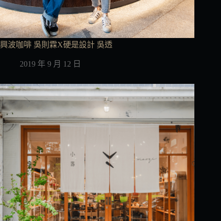
興波咖啡 吳則霖X硬是設計 吳透
2019 年 9 月 12 日