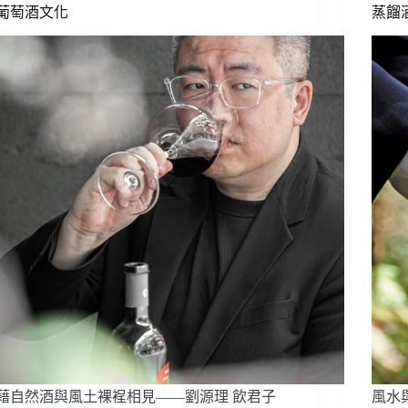
比
葡萄酒文化
蒸餾
卡
的
物
候
周
期
藉自然酒與風土裸裎相見——劉源理 飲君子
風水