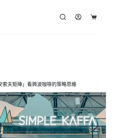
購
物
車
安索夫矩陣」看興波咖啡的策略思維