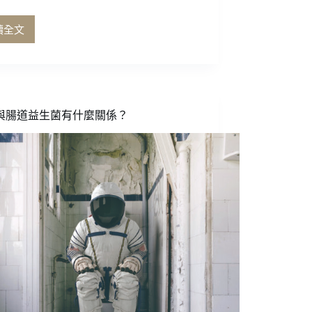
讀全文
風
水
與
歲
月
所
與腸道益生菌有什麼關係？
賦
予
的
風
味
——
張
郁
嵐
輕
井
澤
蒸