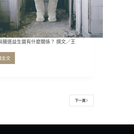
餾
酒
製
造
株
式
會
與腸道益生菌有什麼關係？ 撰文／王
社
讀全文
咖
啡
與
腸
道
益
生
下一頁
菌
有
什
麼
關