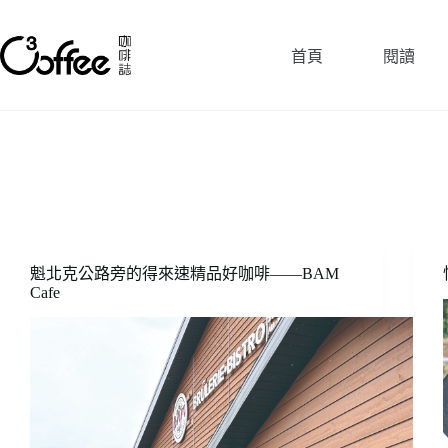
跳
至
首頁
閱讀
主
要
內
容
魁北克公路旁的得來速精品好咖啡——BAM
Cafe