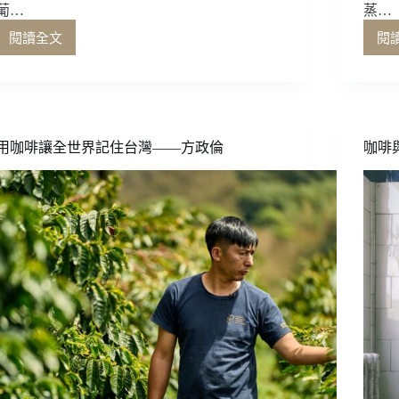
葡…
蒸…
閱讀全文
閱
藉
自
然
酒
與
風
用咖啡讓全世界記住台灣——方政倫
咖啡
土
裸
裎
相
見
——
劉
源
理
飲
君
子
葡