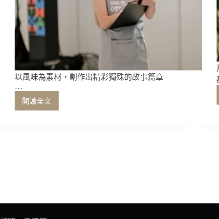
以風味為素材，創作出精彩獨殊的故事篇章—
…
閱讀全文
以
風
味
為
素
材，
創
作
出
精
彩
獨