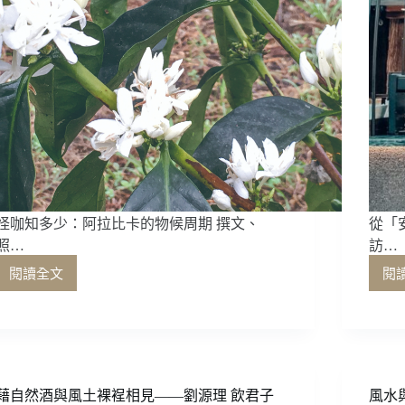
怪咖知多少：阿拉比卡的物候周期 撰文、
從「
照…
訪…
閱讀全文
閱
怪
咖
知
多
少：
阿
拉
藉自然酒與風土裸裎相見——劉源理 飲君子
風水