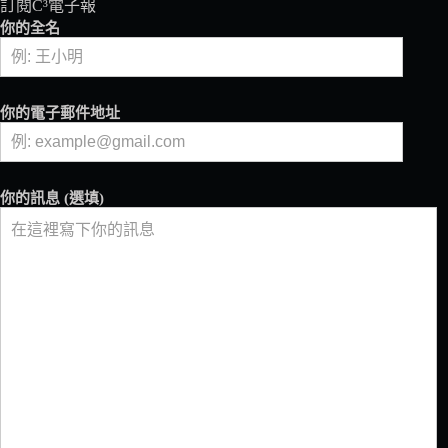
訂閱C³電子報
殊
你的全名
的
故
事
篇
你的電子郵件地址
章
——
Chacha
VWI
你的訊息 (選填)
by
CHADWANG