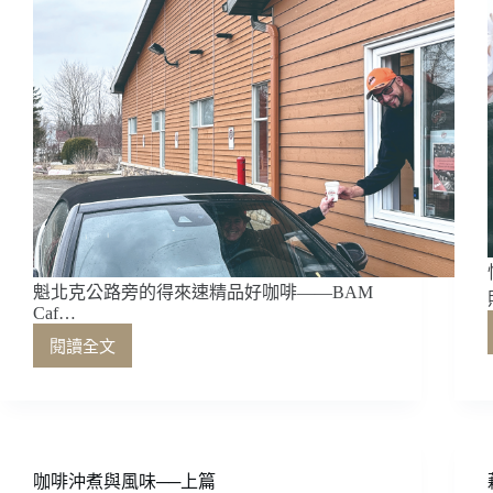
魁北克公路旁的得來速精品好咖啡——BAM
Caf…
閱讀全文
魁
北
克
公
路
旁
咖啡沖煮與風味──上篇