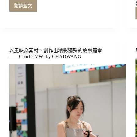
閱讀全文
咖
啡
沖
煮
與
風
味
以風味為素材，創作出精彩獨殊的故事篇章
──
——Chacha VWI by CHADWANG
上
篇