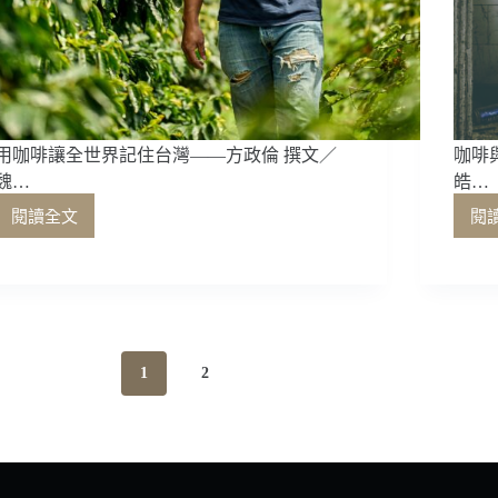
萄
酒
文
化
用咖啡讓全世界記住台灣——方政倫 撰文／
咖啡
魏…
皓…
閱讀全文
閱
用
咖
啡
讓
全
世
界
1
2
記
住
台
灣
——