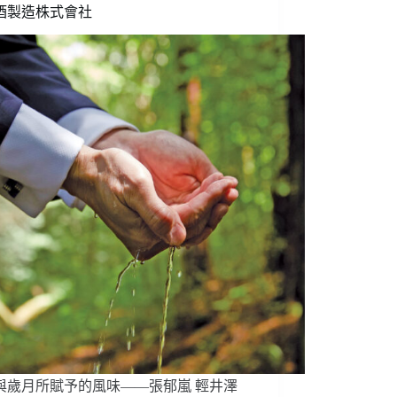
興
酒製造株式會社
波
咖
啡
的
策
略
思
維
與歲月所賦予的風味——張郁嵐 輕井澤