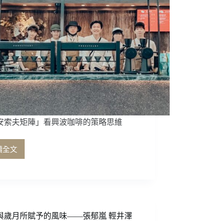
安索夫矩陣」看興波咖啡的策略思維
讀全文
從
「安
索
夫
矩
陣」
看
與歲月所賦予的風味——張郁嵐 輕井澤