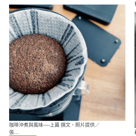
的
得
來
速
精
品
好
咖
啡
——
BAM
Cafe
咖啡沖煮與風味──上篇 撰文、照片提供／
張…