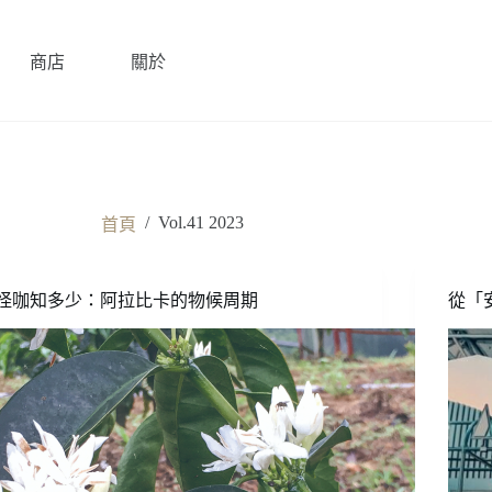
商店
關於
/
Vol.41 2023
首頁
怪咖知多少：阿拉比卡的物候周期
從「