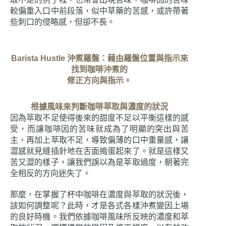
較偏重入口中前段落，似中草藥的苦感，或許帶著
些刺口的侵略感，但卻不長。
Barista Hustle 沖煮羅盤：藉由羅盤位置與指示來
找到咖啡沖煮的
修正方向與指示。
根據風味來判斷咖啡萃取與濃度的狀況
因為萃取不足使得後來的甜度不足以平衡這樣的感
受，而讓咖啡因的苦味就成為了明顯的突出與苦
主，再加上萃取不足，導致偏薄的口中重量感，讓
澀感就見縫插針地在舌面搗蛋起來了。就是這樣又
苦又澀的樣子，讓我們誤以為是萃取過度，朝著完
全相反的方向迷失了。
那麼，在掌握了杯中咖啡在濃度與萃取的狀況後，
該如何調整呢？此時，才是各式各樣沖煮變因上場
的良好時機。我們依據咖啡風味所反映的濃度和萃