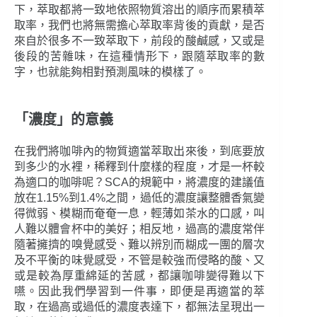
下，萃取都將一致地依照物質溶出的順序而累積萃
取率，我們也將無需擔心萃取率背後的貢獻，是否
來自於很多不一致萃取下，前段的酸鹹感，又或是
後段的苦雜味，在這種情形下，跟隨萃取率的數
字，也就能夠相對預測風味的模樣了。
「濃度」的意義
在我們將咖啡內的物質適當萃取出來後，到底要放
到多少的水裡，稀釋到什麼樣的程度，才是一杯較
為適口的咖啡呢？SCA的規範中，將濃度的建議值
放在1.15%到1.4%之間，過低的濃度讓整體香氣變
得微弱、模糊而奄奄一息，輕薄如茶水的口感，叫
人難以體會杯中的美好；相反地，過高的濃度常伴
隨著擁擠的嗅覺感受、難以辨別而糊成一團的層次
及不平衡的味覺感受，不管是較強而侵略的酸、又
或是較為厚重綿延的苦感，都讓咖啡變得難以下
嚥。因此我們學習到一件事，即便是再適當的萃
取，在過高或過低的濃度表達下，都無法呈現出一