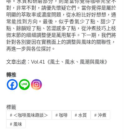
啡。水質和研磨部分，則是當你覺得咖啡完全不
對，非常不對，請優先懷疑它們。當你覺得是屬於
明顯的萃取率或濃度問題，從水粉比好好想想，通
常能找到方向。最後，似乎香氣少了點、甜少了
點、餘韻短了點、苦澀感多了點，從沖煮技巧上枝
微末節的細細調整便是萬用幫手。下一期，我們將
針對各別變因在實務面上的調整與風味的關聯性，
再進一步與各位探討。
文章出處：Vol.41《風土、風水、風潮與風味》
轉推
標籤
#
＜咖啡風味趣談＞
#
咖啡
#
水質
#
沖煮
#
風味