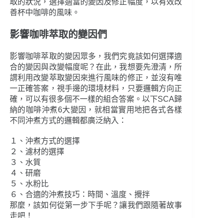
取的狀況，選擇適當的變因及修正幅度，以有效改
善杯中咖啡的風味。
影響咖啡萃取的變因們
影響咖啡萃取的變因眾多，我們究竟該如何選擇適
合的變因與改變幅度呢？在此，我想要先澄清，所
謂利用改變萃取變因來進行風味的修正，並沒有唯
一正確答案，視手邊的環境材料，只要邏輯方向正
確，可以有很多個不一樣的組合答案。以下SCA歸
納的咖啡沖煮6大變因，就相當實用地把各式各樣
不同沖煮方式的邏輯都廣泛納入：
１、沖煮方式的選擇
２、濾材的選擇
３、水質
４、研磨
５、水粉比
６、合適的沖煮技巧：時間、溫度、攪拌
那麼，該如何從第一步下手呢？讓我們跟隨著故事
走吧！