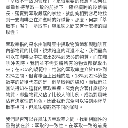
「萃取不一致的管理」，是很重要的概念。如何在
盡量維持萃取一致的前提下，縮短橫跨的段落幅
長，落實對萃取段落的掌控，就能夠相對容易地找
到一支咖啡豆在沖煮時的好球帶。那麼，何謂「萃
取率」呢？「萃取率」與風味之間又有什麼樣的關
聯性？
萃取率指的是水由咖啡豆中提取物質總和與咖啡豆
內部物質的比例，視烘焙度的深淺不定，我們最高
可以在咖啡豆中提取出28%到35%的物質，而在咖
啡沖煮時，我們並不需要將所有的物質都提取出
來；在SCA的規範中，恰當的萃取率應介於18%到
22%之間，但實務面上困難的是，18%到22%這些
數字的背後代表的是一個萃取物的總和，而我們並
無法得知在這樣的萃取率裡，究竟內含著什麼樣的
物質，哪些物質又佔了比較大的比例，成為對風味
佔有決定性的角色，因此我們完全可以得到兩杯萃
取率相同，但風味卻截然不同的咖啡。
我們是否可以在風味與萃取率之間，找到相關性的
重點就在於：萃取的一致性。在萃取一致的前提