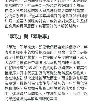
上透過不同研磨曲線與萃取變因的調整，來達到對
風味的控制，進而得到一杯想要的好咖啡；然而，
在進入各式各樣的變因與風味特質之間的討論前，
我們先系統化地從萃取率與濃度的概念來詮釋咖啡
沖煮，並帶入風味的討論，或許會對大家在沖煮修
正應用的實際層面，有著更好的了解與幫助。
「萃取」與「萃取率」
「萃取」簡單來說，即是我們藉由水這個媒介，將
咖啡豆細胞中的物質提取而出。那麼，實際上是提
取了什麼樣的物質、一共提取了多少的物質，就大
大影響了最後杯中咖啡可以呈現的風味。事實上，
在咖啡沖煮的過程中，物質的提取與溶出，有其先
後順序，其中代表酸感的有機酸及鹹感的礦物質，
會在沖煮初期快速地被萃取而出，而後則為咖啡因
及糖類，最後則為代表後段苦雜味的一些酚類化合
物和油脂、多醣類等影響口中觸感的代表化合物。
由上述萃取的時間順序，在理想狀態下，我們可以
簡單這樣歸納萃取與風味的連結：