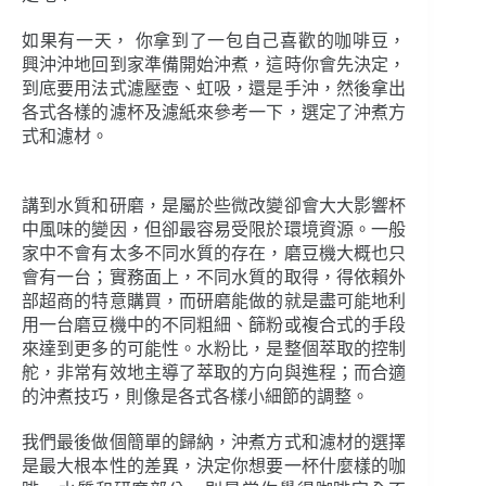
如果有一天， 你拿到了一包自己喜歡的咖啡豆，
興沖沖地回到家準備開始沖煮，這時你會先決定，
到底要用法式濾壓壺、虹吸，還是手沖，然後拿出
各式各樣的濾杯及濾紙來參考一下，選定了沖煮方
式和濾材。
講到水質和研磨，是屬於些微改變卻會大大影響杯
中風味的變因，但卻最容易受限於環境資源。一般
家中不會有太多不同水質的存在，磨豆機大概也只
會有一台；實務面上，不同水質的取得，得依賴外
部超商的特意購買，而研磨能做的就是盡可能地利
用一台磨豆機中的不同粗細、篩粉或複合式的手段
來達到更多的可能性。水粉比，是整個萃取的控制
舵，非常有效地主導了萃取的方向與進程；而合適
的沖煮技巧，則像是各式各樣小細節的調整。
我們最後做個簡單的歸納，沖煮方式和濾材的選擇
是最大根本性的差異，決定你想要一杯什麼樣的咖