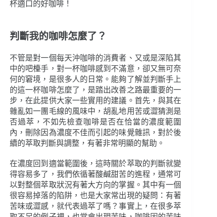
杯適口的好咖啡！
判斷我的咖啡怎麼了？
不管是對一個每天沖咖啡的消費者、又或是深陷其
中的吧檯手，對一杯咖啡感到不滿意，卻又無可奈
何的窘境，是很多人的日常。能夠了解並判斷手上
的這一杯咖啡怎麼了，是踏出改善之路最重要的一
步，在此提供大家一些實用的建議。首先，與其在
雜亂如一團毛線的風味中，胡亂地用苦或澀猜測是
否過萃，不如先檢查咖啡是否在恰當的濃度範圍
內，刪除因為濃度不佳而引起的味覺雜訊，對於後
續的萃取判斷與調整，有著非常明顯的幫助。
在濃度回到適當範圍後，這時關於萃取的判斷就變
得容易多了，我們依循著酸鹹甜苦的進程，通常可
以對整個萃取狀況有著大方向的掌握。其中有一個
很容易掉落的陷阱，也是大家常出現的疑問：有著
苦味或澀感，就代表過萃了嗎？事實上，在很多萃
取不足的例子裡，也常會出現苦味，咖啡因的苦味