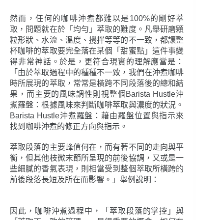
然而，任何的咖啡沖煮都難以是100%的剛好萃
取，問題就在於「均勻」萃取的難度。凡舉研磨顆
粒形狀、水流、溫度、攪拌等等的不一致，都讓整
杯咖啡的萃取要完全落在某個「甜蜜點」這件事變
得非常神話。於是，更符合現實的理解應當是：
「由於萃取過程中的種種不一致，我們在沖煮咖啡
時所展現的萃取，常常是橫跨不同段落後的總和結
果，而主要的風味調性則視整個Barista Hustle沖
煮羅盤：根據風味來判斷咖啡萃取與濃度的狀況。
Barista Hustle沖煮羅盤：藉由羅盤位置與指示來
找到咖啡沖煮的修正方向與指示。
萃取段落的主要峰值何在，而有著不同的走向與平
衡，但其他枝微末節所呈現的前後協調，又或是一
些細膩的香氣表現，則相當受到整個萃取所橫跨的
前後段落長短及所在而影響。」舉例說明：
因此，咖啡沖煮過程中，「萃取段落的掌控」與