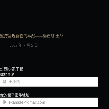
堅持呈現食物的本然——楊豐旭 土然
2023 年 7 月 5 日
訂閱C³電子報
你的全名
你的電子郵件地址