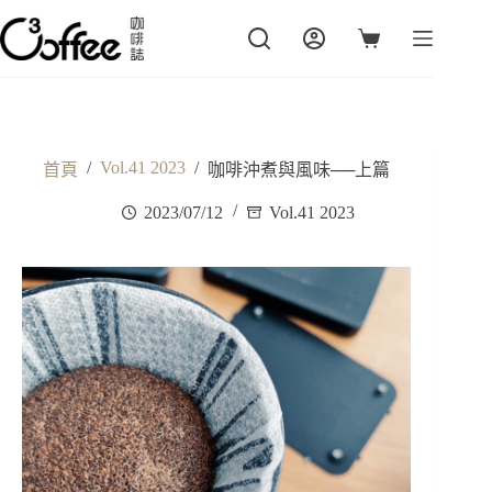
跳
至
購
主
物
要
車
內
容
/
Vol.41 2023
/
首頁
咖啡沖煮與風味──上篇
2023/07/12
Vol.41 2023