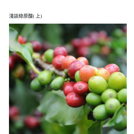
原
酸
（下）
淺談綠原酸( 上)
綠
原
酸
的
生
理
作
用