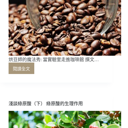
烘豆師的魔法秀: 當實驗室走進咖啡館 撰文…
閱讀全文
烘
豆
師
的
魔
法
淺談綠原酸（下） 綠原酸的生理作用
秀:
當
實
驗