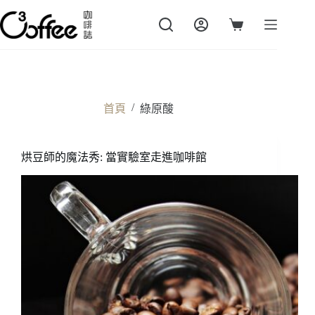
跳
至
購
主
物
要
車
內
容
/
首頁
綠原酸
烘豆師的魔法秀: 當實驗室走進咖啡館