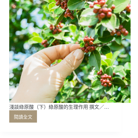
室
走
進
咖
啡
館
淺談綠原酸（下）綠原酸的生理作用 撰文／…
閱讀全文
淺
談
綠