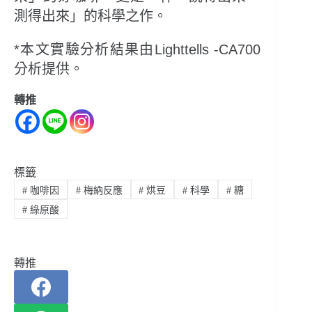
測得出來」的科學之作。
*本文實驗分析結果由Lighttells -CA700
分析提供。
轉推
標籤
#
咖啡因
#
梅納反應
#
烘豆
#
科學
#
糖
#
綠原酸
轉推