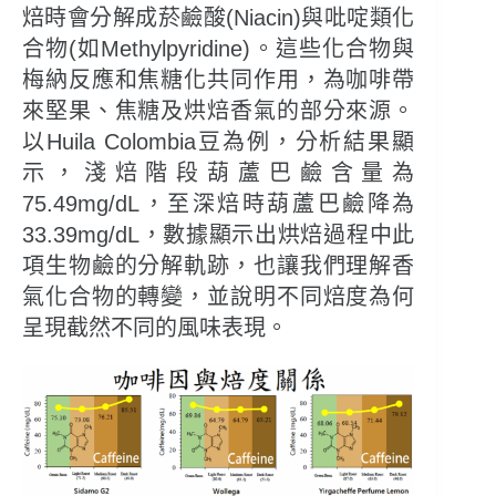
焙時會分解成菸鹼酸(Niacin)與吡啶類化
合物(如Methylpyridine)。這些化合物與
梅納反應和焦糖化共同作用，為咖啡帶
來堅果、焦糖及烘焙香氣的部分來源。
以Huila Colombia豆為例，分析結果顯
示，淺焙階段葫蘆巴鹼含量為
75.49mg/dL，至深焙時葫蘆巴鹼降為
33.39mg/dL，數據顯示出烘焙過程中此
項生物鹼的分解軌跡，也讓我們理解香
氣化合物的轉變，並說明不同焙度為何
呈現截然不同的風味表現。