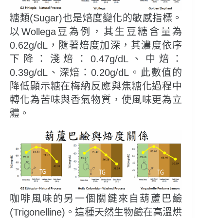
糖類(Sugar)也是焙度變化的敏感指標。
以Wollega豆為例，其生豆糖含量為
0.62g/dL，隨著焙度加深，其濃度依序
下降：淺焙：0.47g/dL、中焙：
0.39g/dL、深焙：0.20g/dL。此數值的
降低顯示糖在梅納反應與焦糖化過程中
轉化為苦味與香氣物質，使風味更為立
體。
咖啡風味的另一個關鍵來自葫蘆巴鹼
(Trigonelline)。這種天然生物鹼在高溫烘