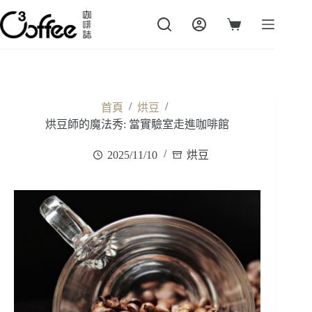
跳
至
購
主
物
要
車
內
容
/
/
首頁
烘豆
烘豆師的魔法秀: 當實驗室走進咖啡館
2025/11/10
烘豆