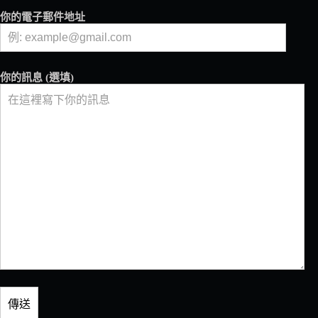
你的電子郵件地址
你的訊息 (選填)