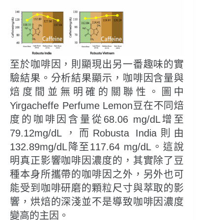
至於咖啡因，則顯現出另一番趣味的實
驗結果。分析結果顯示，咖啡因含量與
焙度間並無明確的關聯性。圖中
Yirgacheffe Perfume Lemon豆在不同焙
度的咖啡因含量從68.06 mg/dL增至
79.12mg/dL，而Robusta India則由
132.89mg/dL降至117.64 mg/dL。這說
明真正影響咖啡因濃度的，其實除了豆
種本身所攜帶的咖啡因之外，另外也可
能受到咖啡研磨的顆粒尺寸與萃取的影
響，烘焙的深淺並不是導致咖啡因濃度
變高的主因。