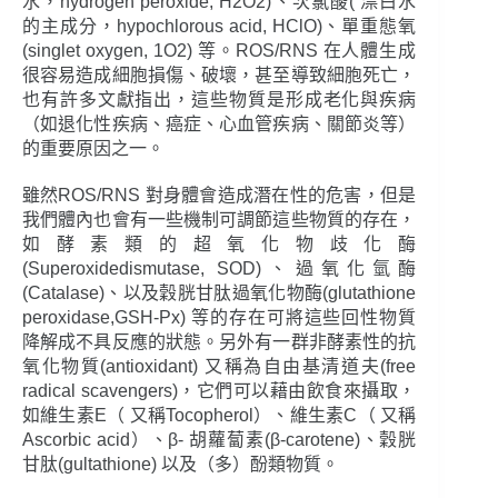
水，hydrogen peroxide, H2O2)、次氯酸( 漂白水
的主成分，hypochlorous acid, HClO)、單重態氧
(singlet oxygen, 1O2) 等。ROS/RNS 在人體生成
很容易造成細胞損傷、破壞，甚至導致細胞死亡，
也有許多文獻指出，這些物質是形成老化與疾病
（如退化性疾病、癌症、心血管疾病、關節炎等）
的重要原因之一。
雖然ROS/RNS 對身體會造成潛在性的危害，但是
我們體內也會有一些機制可調節這些物質的存在，
如酵素類的超氧化物歧化酶
(Superoxidedismutase, SOD)、過氧化氫酶
(Catalase)、以及穀胱甘肽過氧化物酶(glutathione
peroxidase,GSH-Px) 等的存在可將這些回性物質
降解成不具反應的狀態。另外有一群非酵素性的抗
氧化物質(antioxidant) 又稱為自由基清道夫(free
radical scavengers)，它們可以藉由飲食來攝取，
如維生素E（ 又稱Tocopherol）、維生素C（ 又稱
Ascorbic acid）、β- 胡蘿蔔素(β-carotene)、穀胱
甘肽(gultathione) 以及（多）酚類物質。