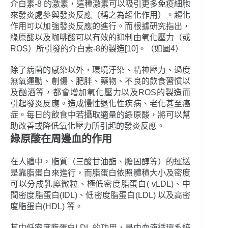
介白素-8 的激素，這種激素可以吸引更多免疫細胞
來發炎處參與發炎反應（稱之為趨化作用）。趨化
作用可以加強發炎反應的進行。而根據研究指出，
綠原酸以及咖啡酸可以有效的抑制由氧化壓力（或
ROS）所引發的介白素-8的製造[10]。（如圖4）
除了病菌的感染以外，環境汙染、精神壓力、過度
無氧運動、創傷、肥胖、藥物、不良的飲食習慣以
及酗酒等，都會增加氧化壓力以及ROS的製造而
引起發炎反應。造成慢性退化性疾病、老化甚至癌
症。每日的飲食中若攝取適量的綠原酸，將可以幫
助改善或降低氧化壓力所引起的發炎反應。
綠原酸在周邊血的作用
在人體中，脂質（三酸甘油酯、膽固醇等）的運送
是靠脂蛋白來進行，而脂蛋白依照體積大小及密度
可以分成乳糜微粒、極低密度脂蛋白( vLDL)、中
間密度脂蛋白(IDL)、低密度脂蛋白(LDL) 以及高密
度脂蛋白(HDL) 等。
其中低密度脂蛋白LDL 的功用，是由血液循環系統