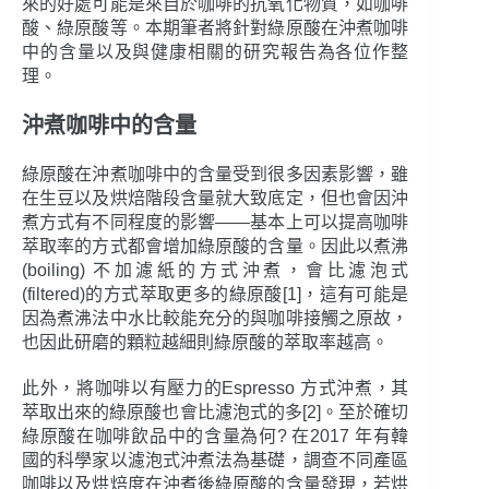
來的好處可能是來自於咖啡的抗氧化物質，如咖啡
酸、綠原酸等。本期筆者將針對綠原酸在沖煮咖啡
中的含量以及與健康相關的研究報告為各位作整
理。
沖煮咖啡中的含量
綠原酸在沖煮咖啡中的含量受到很多因素影響，雖
在生豆以及烘焙階段含量就大致底定，但也會因沖
煮方式有不同程度的影響――基本上可以提高咖啡
萃取率的方式都會增加綠原酸的含量。因此以煮沸
(boiling) 不加濾紙的方式沖煮，會比濾泡式
(filtered)的方式萃取更多的綠原酸[1]，這有可能是
因為煮沸法中水比較能充分的與咖啡接觸之原故，
也因此研磨的顆粒越細則綠原酸的萃取率越高。
此外，將咖啡以有壓力的Espresso 方式沖煮，其
萃取出來的綠原酸也會比濾泡式的多[2]。至於確切
綠原酸在咖啡飲品中的含量為何? 在2017 年有韓
國的科學家以濾泡式沖煮法為基礎，調查不同產區
咖啡以及烘焙度在沖煮後綠原酸的含量發現，若烘