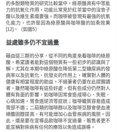
的多酚類物質的研究比較當中，綠原酸具有中等能
力的抗氧化作用，功能比常見於紅茶當中的沒食子
酸以及維生素還要強。而咖啡被發現有最強的抗氧
化能力，也許是因為綠原酸與咖啡酸的加乘效果
[12]。（如圖5）
益處雖多仍不宜過量
藉由這三期的分享，從不同的角度來看咖啡的綠原
酸，希望讀者能對這個物質有一些初步的認識與了
解。尤其在本期中綠原酸在降低第二型糖尿病的發
病率以及抗氧化、抗發炎的作用上，確實對人體的
健康有相當程度的助益。不過筆者仍要在此提醒讀
者，雖然喝咖啡有這些好處，但有些成分仍然對人
體有負面的影響，如咖啡因常會造成噁心、失眠、
心跳加速，胃食道逆流等症狀；咖啡蠟質容易造成
胃部不適；二萜類的咖啡醇以及咖啡豆醇會使血液
總膽固醇提高，有可能增加心血管疾病的風險。因
此，還是要在宣導品飲咖啡不宜過量、販售者更不
能宣稱對疾病有任何的療效以免造成誤導。