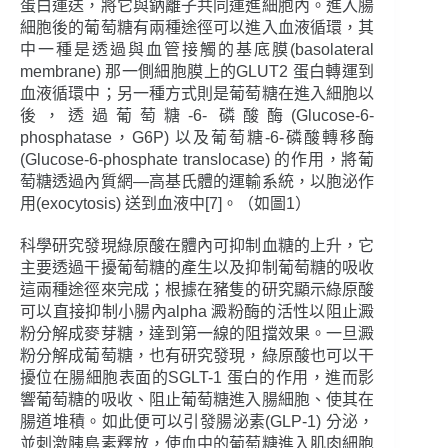
蛋白運送，將它與鈉離子共同運進細胞內。進入腸
細胞後的葡萄糖有兩種途徑可以進入血液循環，其
中一種是透過與血管接觸的基底膜(basolateral
membrane) 那一側細胞膜上的GLUT2 蛋白轉運到
血液循環中；另一種方式則是葡萄糖在進入細胞以
後，透過葡萄糖-6- 磷酸酶(Glucose-6-
phosphatase，G6P) 以及葡萄糖-6-磷酸轉移酶
(Glucose-6-phosphate translocase) 的作用，將葡
萄糖透過內質網―高基氏體的運輸系統，以胞泌作
用(exocytosis) 送到血液中[7]。（如圖1）
科學研究發現綠原酸在體內可抑制血糖的上升，它
主要透過干擾葡萄糖的產生以及抑制葡萄糖的吸收
這兩種途徑來完成；根據在豬隻的研究顯示綠原酸
可以直接抑制小腸內alpha 澱粉酶的活性以阻止澱
粉分解成麥芽糖，達到第一線的阻擋效果。一旦澱
粉分解成葡萄糖，也有研究發現，綠原酸也可以干
擾位在腸細胞表面的SGLT-1 蛋白的作用，進而影
響葡萄糖的吸收、阻止葡萄糖進入腸細胞、使其在
腸道堆積。如此便可以引發腸泌素(GLP-1) 分泌，
並刺激胰島素釋放，使血中的葡萄糖進入肌肉細胞