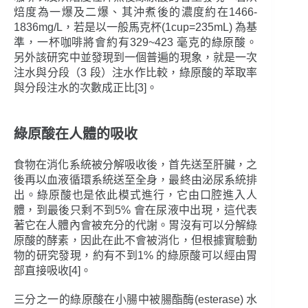
焙度為一爆及二爆、其沖煮後的濃度約在1466-
1836mg/L，若是以一般馬克杯(1cup=235mL) 為基
準，一杯咖啡將會約有329~423 毫克的綠原酸。
另外該研究中並發現到一個普遍的現象，就是一次
注水與分段（3 段）注水作比較，綠原酸的萃取率
與分段注水的次數成正比[3]。
綠原酸在人體的吸收
食物在消化系統被分解吸收後，首先送至肝臟，之
後再以血液循環系統送至全身，最終由泌尿系統排
出。綠原酸也是依此模式進行，它由口腔進入人
體，到最後只剩不到5% 會在尿液中出現，這代表
著它在人體內會被充分的代謝。胃沒有可以分解綠
原酸的酵素，因此在此不會被消化，但根據實驗動
物的研究發現，約有不到1% 的綠原酸可以經由胃
部直接吸收[4]。
三分之一的綠原酸在小腸中被腸酯酶(esterase) 水