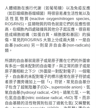
人體細胞在進行代謝（如葡萄糖）以及免疫反應
（如巨噬細胞吞噬細菌）時很容易產生活性氧以及
活性氮物質(reactive oxygen/nitrogen species,
ROS/RNS)，這類物質的特色就是它們的反應性很
高，在細胞內四處碰撞與其他分子起反應，很容易
造成細胞結構（如蛋白質、細胞膜和基因）的損
傷。常見的ROS/RNS 大致上分成兩大類，一是自
由基(radicals) 另一則是非自由基(non-radicals)
類。
所謂的自由基就是原子或是原子團在它們的外圍會
有多出一個未配對的自由電子，與正常的原子或是
原子團相較之下少（外圍是一對配對電子）一個電
子，自由基的未配對電子的標示通常在原子符號或
者原子團旁邊加上一個「•」符號，常見自由基分
子包含了超氧陰離子(O2•-, superoxide anion)、氫
氧自由基(hydroxyl radical, •OH)、過氧化氫、一氧
化氮自由基(nitric oxidase radical, •NO) 等。而非
自由基類的活性物質則包括了過氧化氫( 又稱雙氧