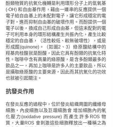
酚類物質的抗氧化機轉是利用環形分子上的氫氧基
(-OH) 和自由基作用，藉由一連串的反應提供一個
電子給自由基上的未配對電子，讓它形成穩定的電
子對，進而抑制自由基的破壞作用。而酚提供一個
電子以後，換成自己形成自由基，但這未配對的電
子可利用本身的環形結構產生共振內化，產生比較
穩定的自由基，（活性較低、較無破壞性），或是
形成醌(quinone)。（如圖2、3）綠原酸結構中的
羥基肉桂酸就是酚酸，因此它具有酚類的抗氧化特
性。咖啡中含有高量的綠原酸，是含多酚類最多的
飲品之一，再加上咖啡是許多人的主要飲品，所以
是攝取綠原酸的主要來源，因此而其抗氧化的功效
也就被引起關注。
抗發炎作用
在發炎反應的過程中，位於發炎組織周圍的纖維母
細胞，內皮細胞以及巨噬細胞會 增加細胞內的氧
化壓力(oxidative pressure) 而產生許多ROS 物
質，大量ROS 會刺激這些細胞釋放出一種稱之為