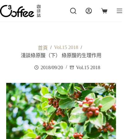
跳
至
購
主
物
要
車
內
容
/
Vol.15 2018
/
首頁
淺談綠原酸（下） 綠原酸的生理作用
2018/09/20
Vol.15 2018