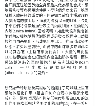
自肝臟運送膽固醇給全身細胞來做為細胞合成、細
胞膜修復等各種用途使用，從這個角度來看，膽固
醇對人體是極為重要的。但是如果飲食中攝取超過
人體所需的膽固醇，血液將會有過量的LDL，長期
下來它們將會穿越血管表面的內皮細胞，在動脈的
內膜(tunica intima) 區域沉積。如此就很有機會被
附近內皮細胞醣類代謝過程或是發炎過程中自然釋
放的自由基氧化，形成氧化型LDL，進而引起發炎
反應。發炎反應會吸引血管中的血球細胞來到此區
域將其吞噬（由巨噬細胞負責）。大量的氧化型
LDL 被吞噬後會在細胞質內產生脂肪的堆積，而這
種滿載油脂的巨噬細胞則稱為泡沫細胞(foam
cell)，一旦出現就是動脈粥樣硬化
(atherosclerosis) 的開始。
研究顯示綠原酸及其組成的酚酸除了可以阻止巨噬
細胞的趨化作用（藉由抑制介白素-8 的製造來達
成）外，還可以透過可抑制低密度脂蛋白LDL 的氧
化作用來降低粥狀動脈硬化的風險[11]，在一系列