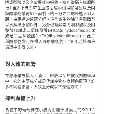
解成酚酸以及奎寧酸後被吸收，這可從攝入綠原酸
後1 至2 小時即可在血液循環中測得咖啡酸以及阿
魏酸等酚酸得知。而剩下的三分之二則是進入到大
腸，由腸道的菌落分解。這些微生物除了有酯酶可
以水解綠原酸以外，另外也有酵素將咖啡酸以及阿
魏酸代謝成二氫咖啡酸DHCA(dihydocaffeic acid)
或是二氫阿魏酸DHFA(dihydoferulic acid)， 此二
種酚酸物質可在攝入綠原酸後約6 至8 小時於血液
循環中測得[5,6]。
對人體的影響
在綠原酸被攝入、消化、吸收以至於被代謝的過程
中，它的主要成分或是代謝產物在身體內展現了許
多不同種影響。大致上分成以下幾個方向：
抑制血糖上升
食物中的葡萄糖在小腸內由腸細胞膜上的SGLT-1