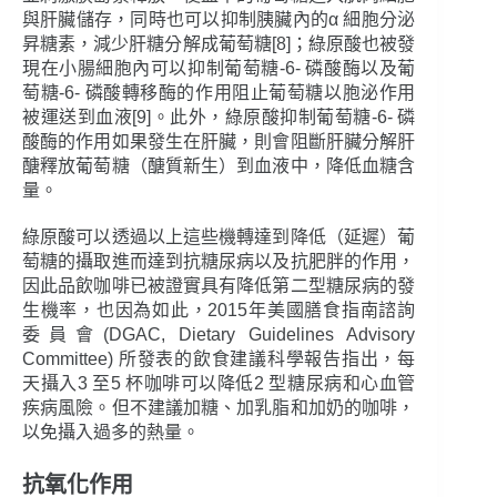
與肝臟儲存，同時也可以抑制胰臟內的α 細胞分泌
昇糖素，減少肝糖分解成葡萄糖[8]；綠原酸也被發
現在小腸細胞內可以抑制葡萄糖-6- 磷酸酶以及葡
萄糖-6- 磷酸轉移酶的作用阻止葡萄糖以胞泌作用
被運送到血液[9]。此外，綠原酸抑制葡萄糖-6- 磷
酸酶的作用如果發生在肝臟，則會阻斷肝臟分解肝
醣釋放葡萄糖（醣質新生）到血液中，降低血糖含
量。
綠原酸可以透過以上這些機轉達到降低（延遲）葡
萄糖的攝取進而達到抗糖尿病以及抗肥胖的作用，
因此品飲咖啡已被證實具有降低第二型糖尿病的發
生機率，也因為如此，2015年美國膳食指南諮詢
委員會(DGAC, Dietary Guidelines Advisory
Committee) 所發表的飲食建議科學報告指出，每
天攝入3 至5 杯咖啡可以降低2 型糖尿病和心血管
疾病風險。但不建議加糖、加乳脂和加奶的咖啡，
以免攝入過多的熱量。
抗氧化作用