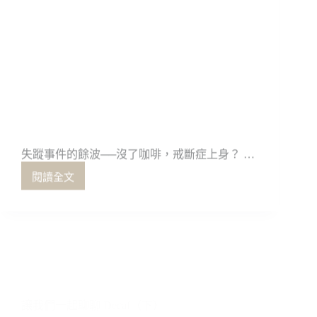
失蹤事件的餘波──沒了咖啡，戒斷症上身？ …
閱讀全文
失
蹤
事
件
的
餘
讓我們一起聊聊 Decaf（下）
波
──
沒
了
咖
啡，