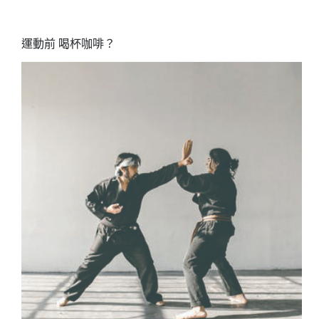
的
咖
啡
運動前 喝杯咖啡？
因
不
一
樣？