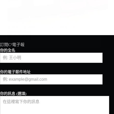
讓我們一起聊聊 Decaf（上） 撰文／霸子 …
閱讀全文
讓
我
們
一
起
聊
訂閱C³電子報
聊
你的全名
Decaf（上）
你的電子郵件地址
你的訊息 (選填)