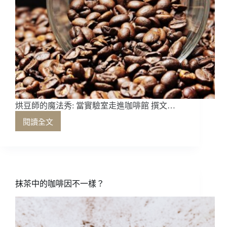
烘豆師的魔法秀: 當實驗室走進咖啡館 撰文…
閱讀全文
烘
豆
師
的
魔
法
抹茶中的咖啡因不一樣？
秀:
當
實
驗