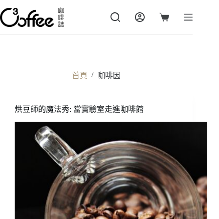
跳
至
購
主
物
要
車
內
容
/
首頁
咖啡因
烘豆師的魔法秀: 當實驗室走進咖啡館