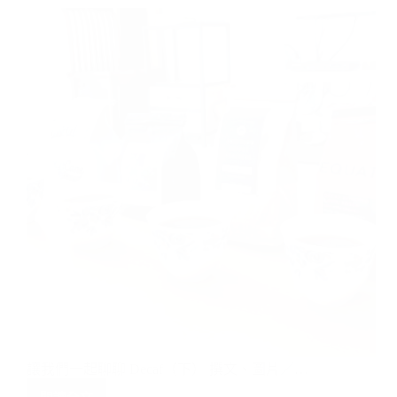
戒
斷
症
上
身？
讓我們一起聊聊 Decaf（下） 撰文、圖片／…
閱讀全文
讓
我
們
一
起