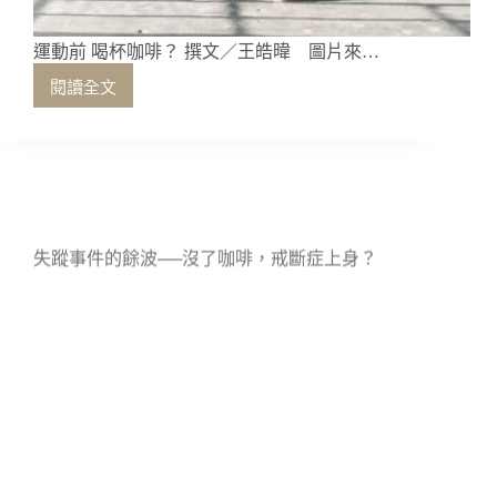
運動前 喝杯咖啡？ 撰文／王皓暐 圖片來…
閱讀全文
運
動
前
喝
杯
咖
失蹤事件的餘波──沒了咖啡，戒斷症上身？
啡？