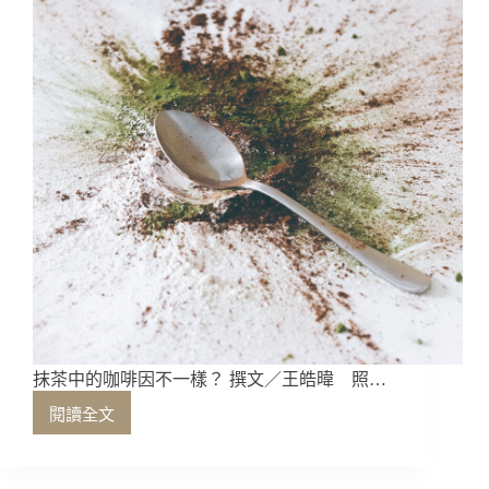
室
走
進
咖
啡
館
抹茶中的咖啡因不一樣？ 撰文／王皓暐 照…
閱讀全文
抹
茶
中