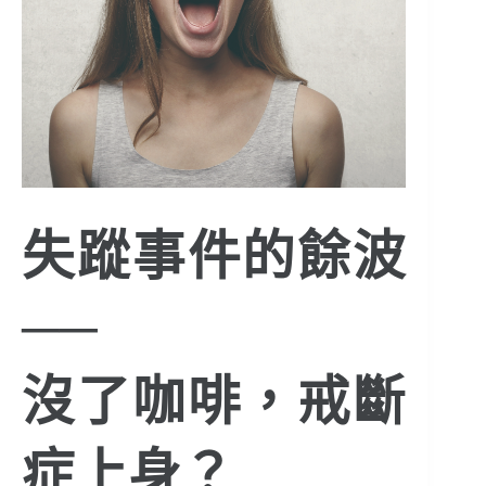
失蹤事件的餘波
──
沒了咖啡，戒斷
症上身？