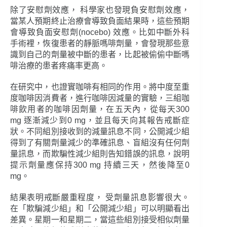
除了安慰劑效應， 科學家也發現負安慰劑效應，
當某人預期終止治療會導致負面結果時，這些預期
會導致負面安慰劑(nocebo) 效應。比如中斷外科
手術裡，恢復患者的靜脈嗎啡劑量，會發現那些意
識到自己的劑量被中斷的患者，比起被偷偷中斷嗎
啡治療的患者疼痛率更高。
在研究中，也證實咖啡有相同的作用。將中度至重
度咖啡因消費者，進行咖啡因減量的實驗，三組咖
啡飲用者的咖啡因劑量，在五天內，從每天300
mg 逐漸減少到0 mg，並且每天向其報告戒斷症
狀。不同組別接收到的減量訊息不同，公開減少組
得到了有關劑量減少的準確訊息、盲組沒有任何劑
量訊息，而欺騙性減少組則告知錯誤的訊息，說明
提示劑量應保持300 mg 持續三天，然後降至0
mg。
結果表明戒斷嚴重程度， 受劑量訊息影響很大。
在「欺騙減少組」和「公開減少組」可以明顯看出
差異。星期一和星期二，當這些組別接受相似劑量