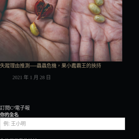
失蹤理由推測──蟲蟲危機，果小蠹霸王的挾持
2021 年 1 月 28 日
訂閱C³電子報
你的全名