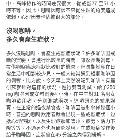
中，高峰發作的時間差異很大，從戒斷27 至51 小
時不等。因此，咖啡因應該不只從生理的角度造成
依賴，心理因素也佔據很大的部分。
沒喝咖啡，
多久會產生症狀？
多久沒喝咖啡，會產生戒斷症狀呢？許多咖啡因戒
斷的實驗，會進行比較長的時間，雖然長期剝奪，
提供觀察臨床症狀比較好的機會，但長期剝奪在日
常生活中相對較少見，一般人較常遇到短期咖啡因
的剝奪，比方說，今天早上突然沒喝到咖啡。有篇
研究就針對這樣的狀況，進行雙盲測試，給予250
mg 咖啡因或安慰劑後4 小時，在中午對31 名男女
咖啡飲用者，分別測試兩次。這項研究的結果證
實，在正常的過夜禁食後，咖啡因被剝奪僅幾個小
時，普通的咖啡飲用者就會出現一些戒斷症狀，包
括心理症狀，以及生理症狀如嗜睡、疲勞、活力下
降等等。不過另外也有研究發現，在戒斷症發作後
給予咖啡因，症狀會在45 分鐘之內得到緩解。