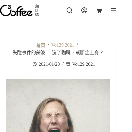
跳
至
購
主
物
要
車
內
容
/
Vol.29 2021
/
首頁
失蹤事件的餘波──沒了咖啡，戒斷症上身？
2021/01/28
Vol.29 2021