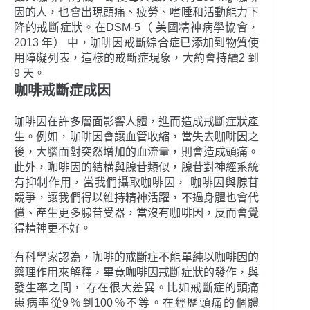
因的人，也會出現頭痛、疲勞、嗜睡和活動能力下
降的戒斷症狀。在DSM-5（ 美國精神病學協會，
2013 年） 中，咖啡因戒斷綜合症已添加到物質使
用障礙列表，這樣的戒斷症現象，大約會持續2 到
9 天。
咖啡戒斷症成因
咖啡因在許多層面影響人體，進而造成戒斷症狀產
生。例如，咖啡因會讓血管收縮，當失去咖啡因之
後，大腦面對突然增加的血流量，則會造成頭痛。
此外，咖啡因的結構與腺苷類似，腺苷對神經系統
有抑制作用，當我們攝取咖啡因， 咖啡因與腺苷
競爭，讓我們得以維持精神活躍，不過身體也會代
償、產生更多腺苷受器，當沒有咖啡因，反而會覺
得精神更不好。
有科學家認為，咖啡的戒斷症不能單純以咖啡因的
藥理作用來解釋，畢竟咖啡因戒斷症狀的發作，與
發生率之間， 存在很大差異。比如戒斷症的頭痛
患病率從9％到100％不等。在經歷頭痛的個體