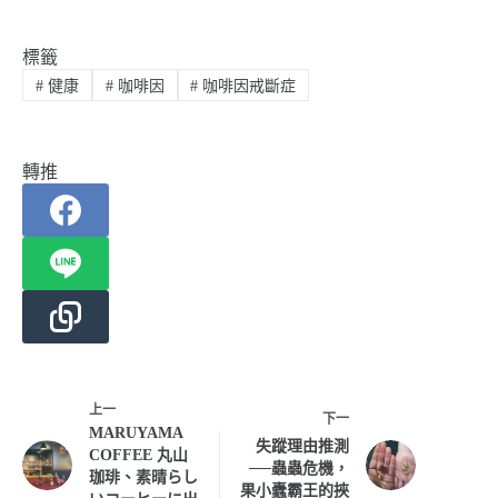
標籤
#
健康
#
咖啡因
#
咖啡因戒斷症
轉推
上一
下一
MARUYAMA
失蹤理由推測
COFFEE 丸山
──蟲蟲危機，
珈琲、素晴らし
果小蠹霸王的挾