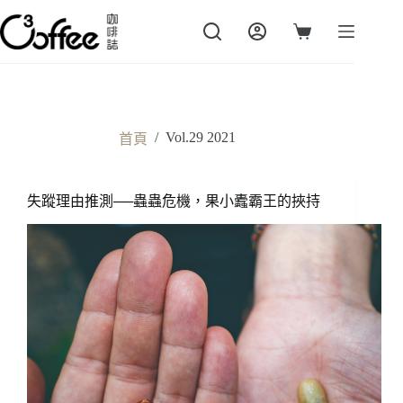
跳
至
購
主
物
要
車
內
容
/
Vol.29 2021
首頁
失蹤理由推測──蟲蟲危機，果小蠹霸王的挾持