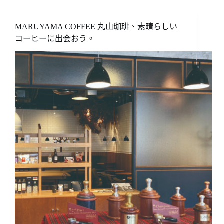
件
的
餘
MARUYAMA COFFEE 丸山珈琲、素晴らしい
波
コーヒーに出会おう。
──
沒
了
咖
啡，
戒
斷
症
上
身？