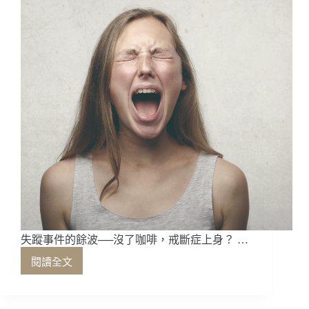
機，
果
小
蠹
霸
王
的
挾
持
失蹤事件的餘波──沒了咖啡，戒斷症上身？ …
閱讀全文
失
蹤
事