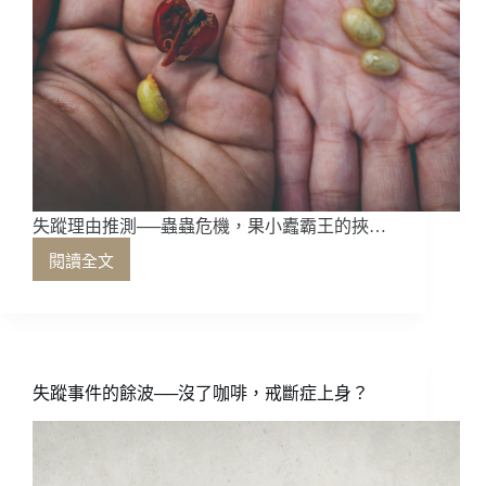
失蹤理由推測──蟲蟲危機，果小蠹霸王的挾…
閱讀全文
失
蹤
理
由
推
測
失蹤事件的餘波──沒了咖啡，戒斷症上身？
──
蟲
蟲
危