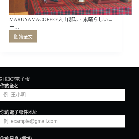
MARUYAMACOFFEE丸山珈琲、素晴らしいコ
ー…
閱讀全文
MARUYAMA
COFFEE
丸
山
珈
琲、
素
訂閱C³電子報
晴
你的全名
ら
し
い
コ
你的電子郵件地址
ー
ヒ
ー
に
你的訊息 (選填)