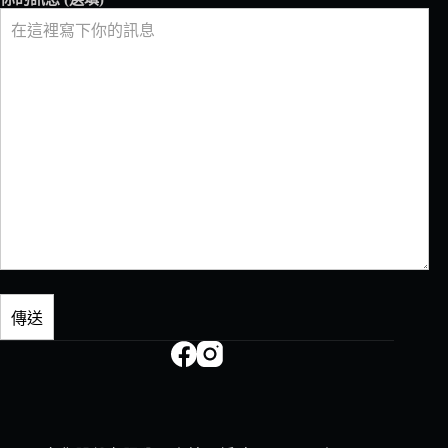
出
会
お
う。