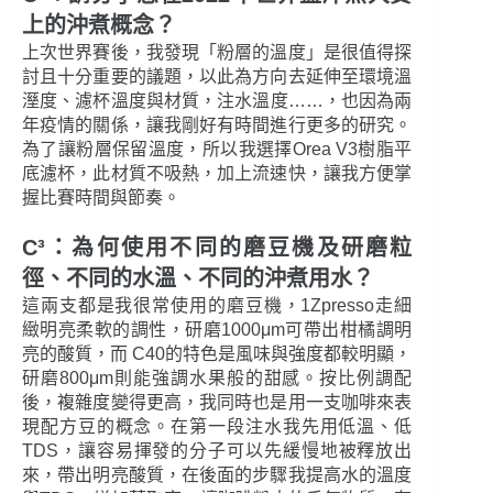
上的沖煮概念？
上次世界賽後，我發現「粉層的溫度」是很值得探
討且十分重要的議題，以此為方向去延伸至環境溫
溼度、濾杯溫度與材質，注水溫度……，也因為兩
年疫情的關係，讓我剛好有時間進行更多的研究。
為了讓粉層保留溫度，所以我選擇Orea V3樹脂平
底濾杯，此材質不吸熱，加上流速快，讓我方便掌
握比賽時間與節奏。
C³：為何使用不同的磨豆機及研磨粒
徑、不同的水溫、不同的沖煮用水？
這兩支都是我很常使用的磨豆機，1Zpresso走細
緻明亮柔軟的調性，研磨1000μm可帶出柑橘調明
亮的酸質，而 C40的特色是風味與強度都較明顯，
研磨800μm則能強調水果般的甜感。按比例調配
後，複雜度變得更高，我同時也是用一支咖啡來表
現配方豆的概念。在第一段注水我先用低溫、低
TDS，讓容易揮發的分子可以先緩慢地被釋放出
來，帶出明亮酸質，在後面的步驟我提高水的溫度