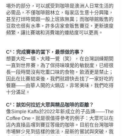
場外的部分，可以感受到咖啡是澳洲人日常生活的
必需品，不僅咖啡館林立，每家店生意十分興隆，
甚至打烊時間跟一般上班族無異；而咖啡館販售的
豆款也很有水準，許多店家會販售賽豆，更新速度
頻繁，讓比賽端和消費端的連結度可以更高。
C³：完成賽事的當下，最想做的事？
想要大吃一頓、大睡一覺（笑），在台灣訓練期間
一直到世界賽，為了保持味嗅覺的敏銳度，已經很
長一段時間沒有吃重口味的食物，飲酒更是禁止；
因此在比賽結束後，我們就趕快去找了一家好吃的
餐廳——由華人開的火鍋店，非常美味，我們吃得
十分滿足。
C³：該如何拉近大眾與精品咖啡的距離？
像Simple Kaffa於2022年新成立的子品牌——The
Coffee One，就是很值得參考的例子：大眾可以在
店內直接品嚐到賽豆等級的咖啡。目前在台灣咖啡
市場鮮少見到這樣的做法，是新的嘗試與突破，我