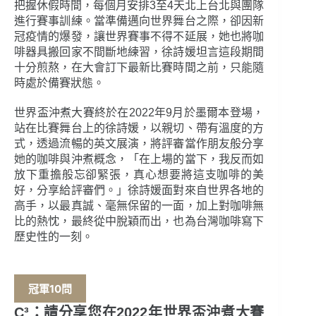
把握休假時間，每個月安排3至4天北上台北與團隊
進行賽事訓練。當準備邁向世界舞台之際，卻因新
冠疫情的爆發，讓世界賽事不得不延展，她也將咖
啡器具搬回家不間斷地練習，徐詩媛坦言這段期間
十分煎熬，在大會訂下最新比賽時間之前，只能隨
時處於備賽狀態。
世界盃沖煮大賽終於在2022年9月於墨爾本登場，
站在比賽舞台上的徐詩媛，以親切、帶有溫度的方
式，透過流暢的英文展演，將評審當作朋友般分享
她的咖啡與沖煮概念，「在上場的當下，我反而如
放下重擔般忘卻緊張，真心想要將這支咖啡的美
好，分享給評審們。」徐詩媛面對來自世界各地的
高手，以最真誠、毫無保留的一面，加上對咖啡無
比的熱忱，最終從中脫穎而出，也為台灣咖啡寫下
歷史性的一刻。
冠軍10問
C³：請分享您在2022年世界盃沖煮大賽