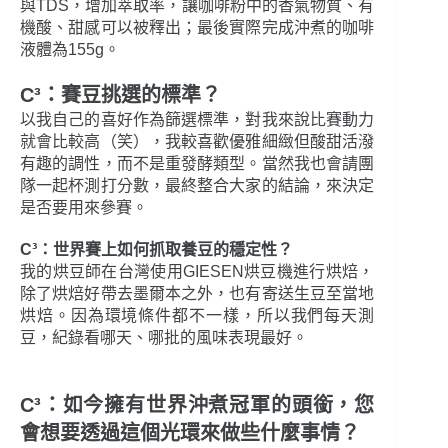
與TDS，增加萃取率，讓咖啡粉中的香氣物質、有
機酸、甜感可以被釋出；最後實際完成沖煮的咖啡
液體為155g。
C³：賽豆挑選的標準？
以我自己的喜好作為篩選標準，對我來說比賽動力
就會比較高（笑），我較喜歡優雅細緻但酸甜活潑
有趣的調性，而不是重發酵類型。當然我也會請團
隊一起杯測打分數，最終整合大家的結論，來決定
是否要用來參賽。
C³：世界賽上如何抓取養豆的穩定性？
我的烘豆師在台灣使用GIESEN烘豆機進行烘焙，
除了烘焙好帶去墨爾本之外，也有寄送生豆至當地
烘焙。因為環境條件都不一樣，所以我們每天測
豆，紀錄看哪天、哪批的風味表現最好。
C³：如今擁有世界沖煮冠軍的頭銜，您
會想要透過這個光環來做些什麼事情？