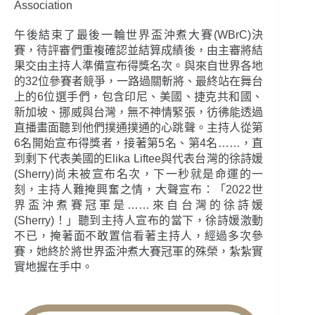
Association
午後結束了最後一輪世界盃沖煮大賽(WBrC)決
賽，待評審們重複確認並結算成績後，由主審將結
果交由主持人準備宣布得獎名次。與來自世界各地
的32位參賽者競爭，一路過關斬將、最終站在舞台
上的6位選手們，包含印尼、美國、捷克共和國、
新加坡、挪威與台灣，無不神情緊張，彷彿能透過
直播畫面聽到他們撲通撲通的心跳聲。主持人從第
6名開始宣布得獎者，接著第5名、第4名……，直
到剩下代表美國的Elika Liftee與代表台灣的徐詩媛
(Sherry)尚未被宣布名次，下一秒就是命運的一
刻，主持人難掩興奮之情，大聲宣布：「2022世
界盃沖煮賽冠軍是……來自台灣的徐詩媛
(Sherry)！」聽到主持人宣布的當下，徐詩媛激動
不已，掩著面不敢置信看著主持人，經過多次參
賽，她終於將世界盃沖煮大賽冠軍的殊榮，紮紮實
實地握在手中。