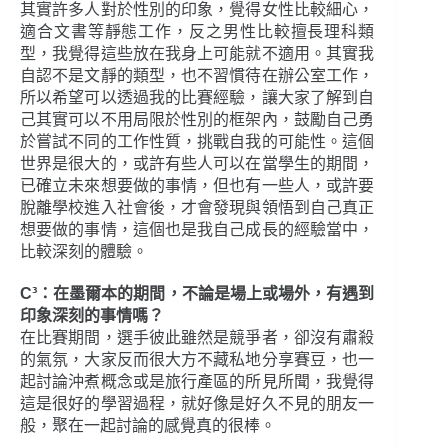
其實許多人對於性別的印象，覺得女性比較細心，
適合文書等靜態工作，反之男性比較擅長理科類
型，我覺得這些放在我身上可能就不適用。其實我
自認不是文靜的類型，也不習慣待在辦公室工作，
所以希望可以透過我的比賽經驗，讓大家了解到自
己其實可以不用局限於性別的框架內，鼓勵自己勇
於嘗試不同的工作性質，挑戰自我的可能性。這個
世界是很大的，或許有些人可以在當學生的期間，
已確立未來想要做的事情，但也有一些人，或許要
脫離學校進入社會後，才會發現與領悟到自己真正
想要做的事情，這個也是我自己成長的經驗當中，
比較深刻的體驗。
C³：在墨爾本的期間，不論是場上或場外，有遇到
印象深刻的事情嗎？
在比賽期間，選手彼此雖然是競爭者，卻沒有肅殺
的氣氛，大家反而很大方不藏私地分享賽豆，也一
起討論沖煮概念或是旅行產區的所見所聞，我覺得
這是很好的學習過程，就好像是好久不見的朋友一
般，聚在一起討論的感覺真的很棒。