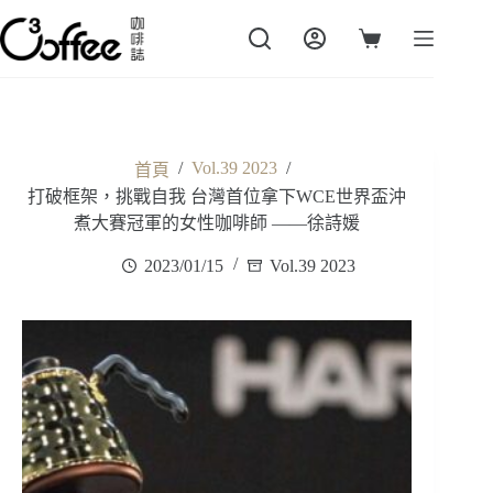
跳
至
購
主
物
要
車
內
容
/
Vol.39 2023
/
首頁
打破框架，挑戰自我 台灣首位拿下WCE世界盃沖
煮大賽冠軍的女性咖啡師 ——徐詩媛
2023/01/15
Vol.39 2023