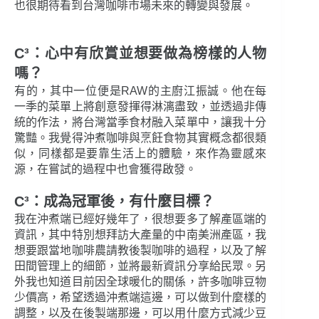
也很期待看到台灣咖啡市場未來的轉變與發展。
C³：心中有欣賞並想要做為榜樣的人物
嗎？
有的，其中一位便是RAW的主廚江振誠。他在每
一季的菜單上將創意發揮得淋漓盡致，並透過非傳
統的作法，將台灣當季食材融入菜單中，讓我十分
驚豔。我覺得沖煮咖啡與烹飪食物其實概念都很類
似，同樣都是要靠生活上的體驗，來作為靈感來
源，在嘗試的過程中也會獲得啟發。
C³：成為冠軍後，有什麼目標？
我在沖煮端已經好幾年了，很想要多了解產區端的
資訊，其中特別想拜訪大產量的中南美洲產區，我
想要跟當地咖啡農請教後製咖啡的過程，以及了解
田間管理上的細節，並將最新資訊分享給民眾。另
外我也知道目前因全球暖化的關係，許多咖啡豆物
少價高，希望透過沖煮端這邊，可以做到什麼樣的
調整，以及在後製端那邊，可以用什麼方式減少豆