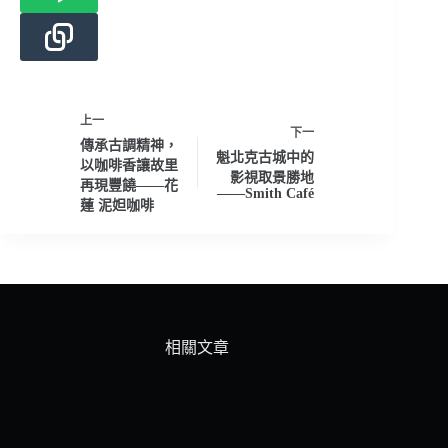
上一
下一
傳承古調精神，
魁北克古城中的
以咖啡香讓故里
影視取景勝地
再現豐饒——花
——Smith Café
蓮 泥妲咖啡
相關文章