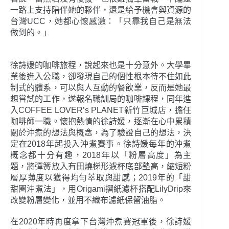
一路上支持陪伴她的夥伴，還是給予機會與資源的
台灣UCC，她都心懷感激：「只靠我自己是無法
做到的。」
徐詩媛的咖啡旅程，說起來也是十分意外。大學畢
業後進入公職，卻發現自己的個性根本待不住如此
制式的體系，可以與人互動的餐飲業，反而是她最
想嘗試的工作，遂報名職訓局的咖啡課程，同年進
入COFFEE LOVER’s PLANET新竹巨城店，擔任
咖啡師一職。懷抱熱情的徐詩媛，逐漸在心中累積
關於沖煮的想法與概念，為了驗證自己的想法，決
定在2018年起投入沖煮賽事。徐詩媛每年的沖煮
概念都十分有趣，2018年以「粉層高度」為主
題，將彈簧放入有田燒梯形濾杯底部墊高，縮短粉
層厚薄度以獲得均勻萃取與甜感；2019年的「甜
甜圈沖煮法」，用Origami摺紙濾杯搭配LilyDrip來
改變粉層變化，並用不織布濾紙保留油脂。
在2020年時再度拿下台灣沖煮賽冠軍後，徐詩媛