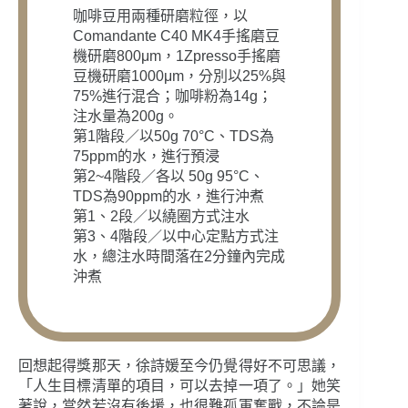
咖啡豆用兩種研磨粒徑，以
Comandante C40 MK4手搖磨豆
機研磨800μm，1Zpresso手搖磨
豆機研磨1000μm，分別以25%與
75%進行混合；咖啡粉為14g；
注水量為200g。
第1階段／以50g 70°C、TDS為
75ppm的水，進行預浸
第2~4階段／各以 50g 95°C、
TDS為90ppm的水，進行沖煮
第1、2段／以繞圈方式注水
第3、4階段／以中心定點方式注
水，總注水時間落在2分鐘內完成
沖煮
回想起得獎那天，徐詩媛至今仍覺得好不可思議，
「人生目標清單的項目，可以去掉一項了。」她笑
著說，當然若沒有後援，也很難孤軍奮戰，不論是