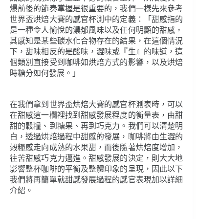
爆前後的節奏掌握是很重要的，我們一樣先來參考
世界盃烘焙大賽的感官杯測中的定義：「甜感指的
是一種令人愉悅的濃郁風味以及任何明顯的甜感，
其感知是某些碳水化合物存在的結果，在這個情況
下，甜味相反的是酸味，澀味或『生』的味道，這
個類別直接受到咖啡如烘焙方式的影響，以及烘焙
時糖分如何發展。」
在我們拿到世界盃烘焙大賽的感官杯測表時，可以
在甜感這一欄裡找到甜感發展程度的衡量表，由甜
甜的穀糧、到糖果、再到巧克力。我們可以清楚明
白，透過烘焙過程中甜感的發展，咖啡將由生澀的
穀糧感走向成熟的水果甜，而後隨著烘焙度增加，
往苦甜感巧克力邁進。甜感發展的決定，則大大地
影響整杯咖啡的平衡及整體印象的呈現，因此以下
我們將再簡單就甜感發展過程的感官表現加以詳細
介紹。