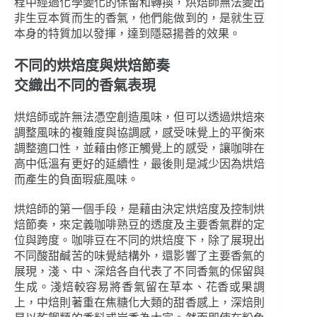
程中經過化學變化的保留和轉換，烘焙師無法變出
非生豆本質而生的香氣，他們能做到的，是就生豆
本身的特質加以發揮，達到隱惡揚善的效果。
不同的烘焙度與烘焙節奏
交織出不同的香氣表現
烘焙師或許無法憑空創造風味，但可以透過烘焙來
調整風味的複雜度與協調感，感受味覺上的平衡來
調整適口性，並藉由修正觸覺上的感受，讓咖啡在
高中低溫有更好的延續性，最後則是減少因為烘焙
而產生的負面瑕疵風味。
烘焙師的第一個手段，是藉由決定烘焙度及控制烘
焙節奏，來定義咖啡熟豆的透度及主要香氣群的定
位與跨度。咖啡豆在不同的烘焙度下，除了展現出
不同酸甜鹹苦的味覺結構外，還影響了主要香氣的
展現，淺、中、深焙各自代表了不同香氣的保留與
生成。淺焙較容易將香氣留在草本、花香或果調
上，中焙則著重在焦糖化大類的甜香感上，深焙則