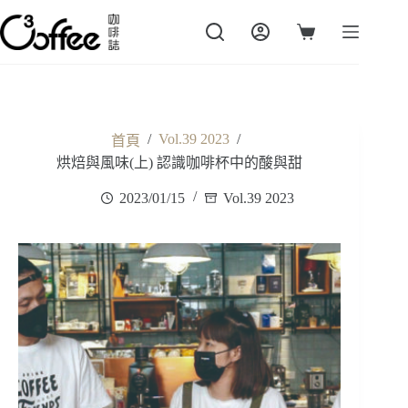
跳
至
購
主
物
要
車
內
容
/
Vol.39 2023
/
首頁
烘焙與風味(上) 認識咖啡杯中的酸與甜
2023/01/15
Vol.39 2023