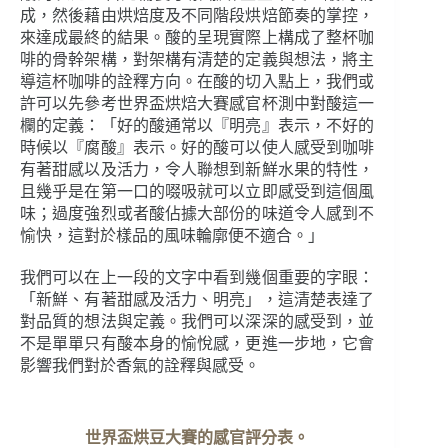
成，然後藉由烘焙度及不同階段烘焙節奏的掌控，
來達成最終的結果。酸的呈現實際上構成了整杯咖
啡的骨幹架構，對架構有清楚的定義與想法，將主
導這杯咖啡的詮釋方向。在酸的切入點上，我們或
許可以先參考世界盃烘焙大賽感官杯測中對酸這一
欄的定義：「好的酸通常以『明亮』表示，不好的
時候以『腐酸』表示。好的酸可以使人感受到咖啡
有著甜感以及活力，令人聯想到新鮮水果的特性，
且幾乎是在第一口的啜吸就可以立即感受到這個風
味；過度強烈或者酸佔據大部份的味道令人感到不
愉快，這對於樣品的風味輪廓便不適合。」
我們可以在上一段的文字中看到幾個重要的字眼：
「新鮮、有著甜感及活力、明亮」，這清楚表達了
對品質的想法與定義。我們可以深深的感受到，並
不是單單只有酸本身的愉悅感，更進一步地，它會
影響我們對於香氣的詮釋與感受。
世界盃烘豆大賽的感官評分表。