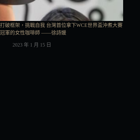
打破框架，挑戰自我 台灣首位拿下WCE世界盃沖煮大賽
冠軍的女性咖啡師 ——徐詩媛
2023 年 1 月 15 日