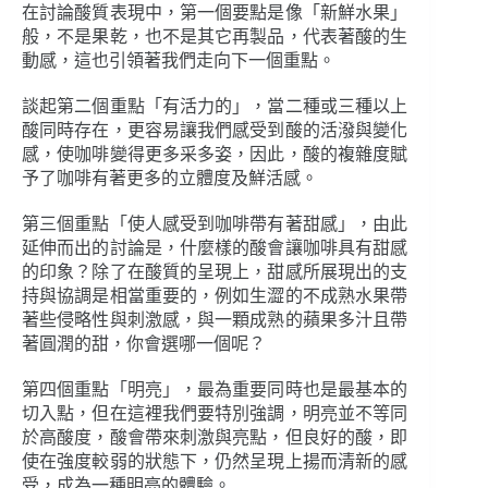
在討論酸質表現中，第一個要點是像「新鮮水果」
般，不是果乾，也不是其它再製品，代表著酸的生
動感，這也引領著我們走向下一個重點。
談起第二個重點「有活力的」，當二種或三種以上
酸同時存在，更容易讓我們感受到酸的活潑與變化
感，使咖啡變得更多采多姿，因此，酸的複雜度賦
予了咖啡有著更多的立體度及鮮活感。
第三個重點「使人感受到咖啡帶有著甜感」，由此
延伸而出的討論是，什麼樣的酸會讓咖啡具有甜感
的印象？除了在酸質的呈現上，甜感所展現出的支
持與協調是相當重要的，例如生澀的不成熟水果帶
著些侵略性與刺激感，與一顆成熟的蘋果多汁且帶
著圓潤的甜，你會選哪一個呢？
第四個重點「明亮」，最為重要同時也是最基本的
切入點，但在這裡我們要特別強調，明亮並不等同
於高酸度，酸會帶來刺激與亮點，但良好的酸，即
使在強度較弱的狀態下，仍然呈現上揚而清新的感
受，成為一種明亮的體驗。