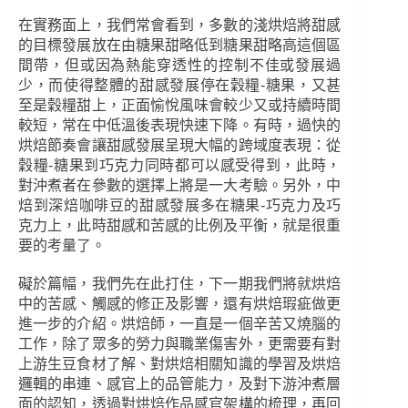
在實務面上，我們常會看到，多數的淺烘焙將甜感
的目標發展放在由糖果甜略低到糖果甜略高這個區
間帶，但或因為熱能穿透性的控制不佳或發展過
少，而使得整體的甜感發展停在穀糧-糖果，又甚
至是穀糧甜上，正面愉悅風味會較少又或持續時間
較短，常在中低溫後表現快速下降。有時，過快的
烘焙節奏會讓甜感發展呈現大幅的跨域度表現：從
穀糧-糖果到巧克力同時都可以感受得到，此時，
對沖煮者在參數的選擇上將是一大考驗。另外，中
焙到深焙咖啡豆的甜感發展多在糖果-巧克力及巧
克力上，此時甜感和苦感的比例及平衡，就是很重
要的考量了。
礙於篇幅，我們先在此打住，下一期我們將就烘焙
中的苦感、觸感的修正及影響，還有烘焙瑕疵做更
進一步的介紹。烘焙師，一直是一個辛苦又燒腦的
工作，除了眾多的勞力與職業傷害外，更需要有對
上游生豆食材了解、對烘焙相關知識的學習及烘焙
邏輯的串連、感官上的品管能力，及對下游沖煮層
面的認知，透過對烘焙作品感官架構的梳理，再回