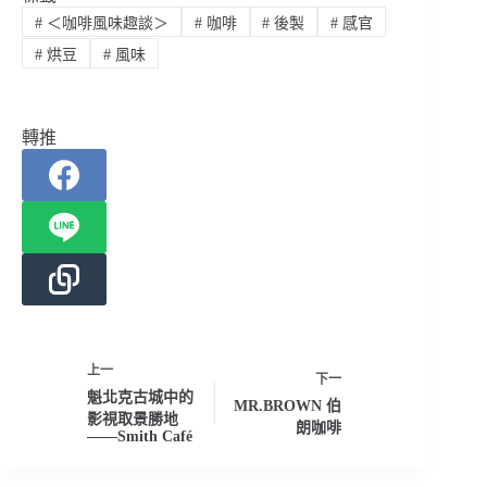
#
＜咖啡風味趣談＞
#
咖啡
#
後製
#
感官
#
烘豆
#
風味
轉推
上一
下一
魁北克古城中的
MR.BROWN 伯
影視取景勝地
朗咖啡
——Smith Café