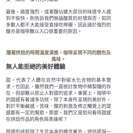
最後，過度強烈，或者酸佔據大部份的味道令人感
到不愉快，則告訴我們無論酸質的好壞與否，如同
多數人都不大能接受直接吃檸檬，因此過於強烈的
酸亦是咖啡難以入口很重要的原因。
隨著烘焙的時間溫度演進，咖啡呈現不同的顏色及
風味。
無人能拒絕的美好體驗
甜，代表了人體在自然中對碳水化合物的基本需
求，也因此，雖然我們一直檢討食物中精製糖的存
在，但卻難以扼止人對甜的追求。事實上，咖啡中
的甜感有著諸多功效，除了本身所呈現的美好外，
對於平衡鹹感、苦味、酸的刺激及修正觸覺上的澀
感都有一定的幫助。那麼，我們又是如何看待甜感
在烘焙作品的角色與表達呢？
甜感的成就除了生豆本身的糖含量外，烘焙度與一