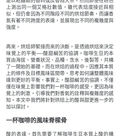
是以乾餾類的香料或炭香為大宗。然而即使在粉色
上測出同一個艾格壯數值，雖代表焙度接近與相
似，但仍會因為不同階段不同的烘焙節奏，而讓香
氣有著不同跨度的表達，並展現出不同的複雜度與
強度。
再來，烘焙師緊接而來的決斷，是透過烘焙來決定
味覺上的平衡──酸甜鹹苦的協調。咖啡生豆的本
質由海拔、營養狀況、品種、含水、後製等，共構
了一開始的基礎，而在烘焙的過程中，因應其本質
上的條件及目標風味區間帶，思考如何讓整體風味
達到更好的平衡。事實上，酸甜鹹苦的協調，不僅
僅在味覺上影響我們對一杯咖啡的感受，更因為味
覺上的刺激，引導我們對香氣的詮釋與複雜度的感
知。本文中我們將針對烘焙上的酸與甜更進一步的
加以探討。
一杯咖啡的風味脊樑骨
酸的表達，首先需要了解咖啡生豆本質上酸的構