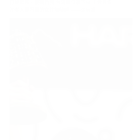
景
勝
地
——
Smith
Café
打破框架，挑戰自我 台灣首位拿下WCE世界…
閱讀全文
打
破