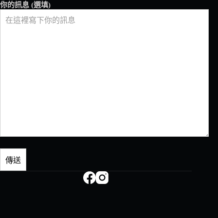
你的訊息 (選填)
豐
饒
——
花
蓮
泥
妲
咖
啡