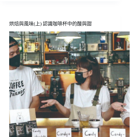
朗
咖
啡
烘焙與風味(上) 認識咖啡杯中的酸與甜