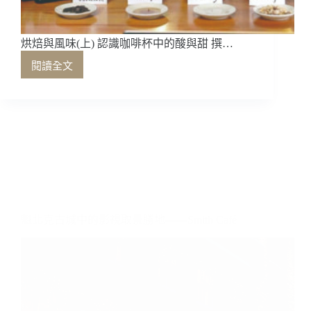
烘焙與風味(上) 認識咖啡杯中的酸與甜 撰…
閱讀全文
烘
焙
與
風
味
(上)
魁北克古城中的影視取景勝地——Smith Café
認
識
咖
啡
杯
中
的
酸
與
甜