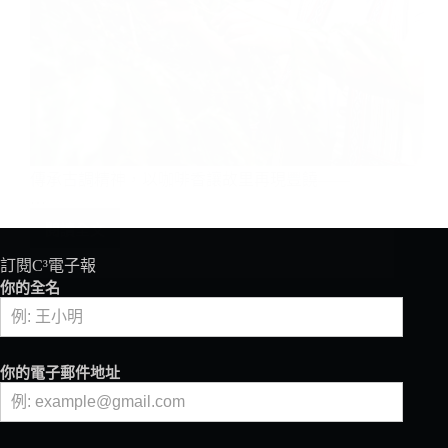
的
女
性
咖
傳承古調精神，以咖啡香讓故里再現豐饒——
啡
…
師
——
閱讀全文
傳
徐
承
詩
古
媛
調
精
神，
訂閱C³電子報
以
你的全名
咖
啡
香
讓
你的電子郵件地址
故
里
再
現