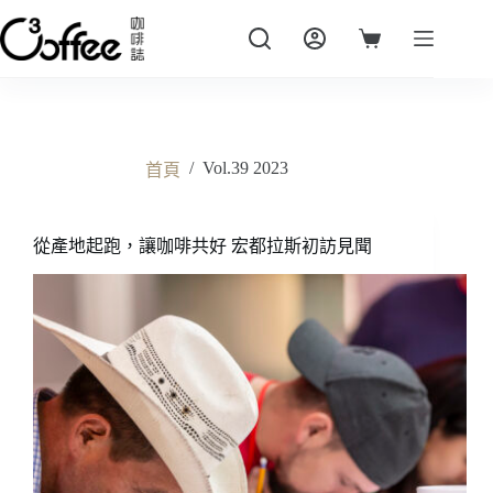
跳
至
購
主
物
要
車
內
容
/
Vol.39 2023
首頁
從產地起跑，讓咖啡共好 宏都拉斯初訪見聞