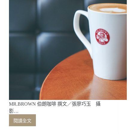
宏
都
拉
斯
初
訪
見
聞
MR.BROWN 伯朗咖啡 撰文／張廖巧玉 攝
影…
閱讀全文
MR.BROWN
伯