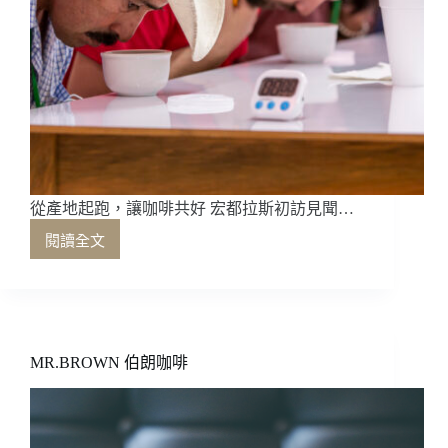
從產地起跑，讓咖啡共好 宏都拉斯初訪見聞…
閱讀全文
從
產
地
起
跑，
讓
MR.BROWN 伯朗咖啡
咖
啡
共
好