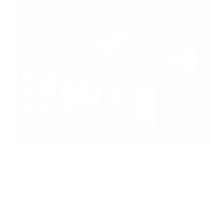
魁北克古城中的影視取景勝地——Smith Café …
閱讀全文
魁
北
克
古
城
中
打破框架，挑戰自我 台灣首位拿下WCE世界盃
的
沖煮大賽冠軍的女性咖啡師 ——徐詩媛
影
視
取