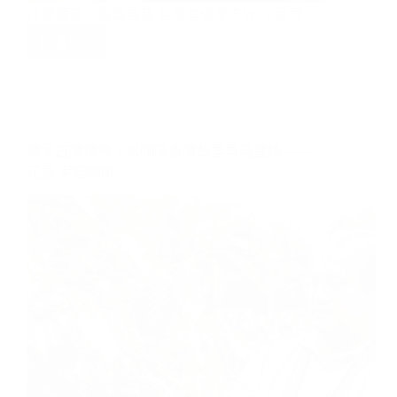
框
架，
挑
戰
傳承古調精神，以咖啡香讓故里再現豐饒——
自
我
花蓮 泥妲咖啡
台
灣
首
位
拿
下
WCE
世
界
盃
沖
煮
大
賽
冠
軍