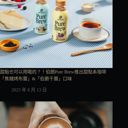
甜點也可以用喝的？！伯朗Pure Brew推出甜點系咖啡
「焦糖烤布蕾」&「伯爵千層」口味
2025 年 8 月 13 日