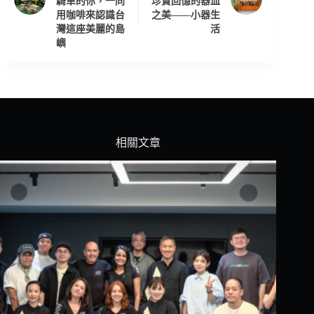
騎車的你，一同
珍貴回憶的器皿
用咖啡來認識台
之美——小器生
灣這座美麗的島
活
嶼
相關文章