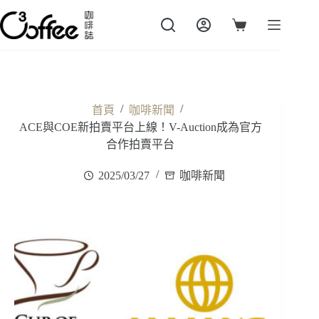
跳
至
購
主
物
要
車
內
容
/
/
首頁
咖啡新聞
ACE與COE新拍賣平台上線！V-Auction成為官方
合作拍賣平台
2025/03/27
咖啡新聞