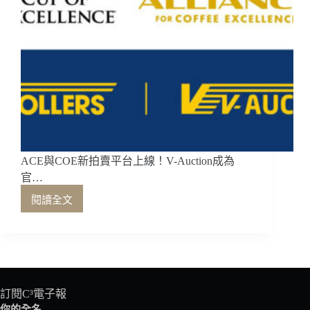
ACE與COE新拍賣平台上線！V-Auction成為
官…
閱讀全文
ACE
與
COE
新
拍
賣
平
訂閱C³電子報
台
你的全名