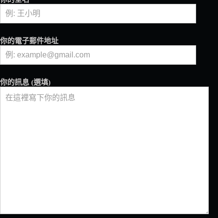
上
線！
V-
Auction
你的電子郵件地址
成
為
官
方
你的訊息 (選填)
合
作
拍
賣
平
台