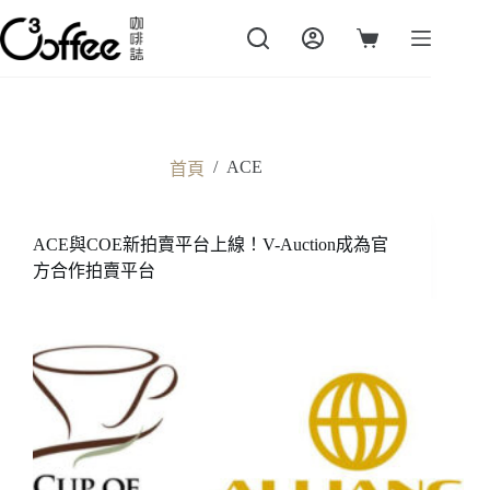
跳
至
購
主
物
要
車
內
容
/
ACE
首頁
ACE與COE新拍賣平台上線！V-Auction成為官
方合作拍賣平台