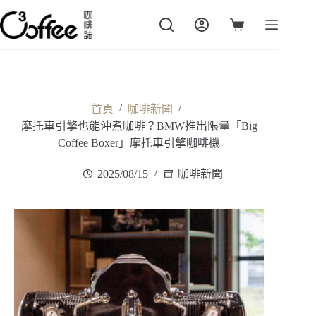
跳
至
購
主
物
要
車
內
容
/
/
首頁
咖啡新聞
摩托車引擎也能沖煮咖啡？BMW推出限量「Big
Coffee Boxer」摩托車引擎咖啡機
2025/08/15
咖啡新聞