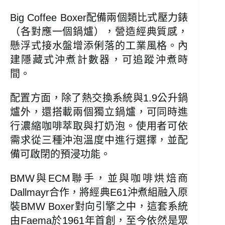
Big Coffee Boxer配備兩個類比式壓力錶
（各對應一個鍋爐），營造經典質感，
懸浮式接水盤增添俐落的工業風格。內
建隱藏式沖煮計數器，可追蹤沖煮時
間。
配置方面，除了熱交換系統與1.9公升鍋
爐外，還搭載兩個獨立鍋爐，可同時進
行濃縮咖啡萃取與打奶泡。使用者可依
需求從三種沖泡溫度中進行選擇，並配
備可啟閉的預浸功能。
BMW與ECM聯手，並與咖啡烘焙商
Dallmayr合作，將經典E61沖煮組融入原
裝BMW Boxer對向引擎之中，這套系統
由Faema於1961年首創，至今依然是眾