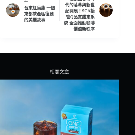
上一
代的落幕與新世
台東紅烏龍 一個
紀開展！SCA接
東部茶產區復甦
管Q品質鑑定系
的美麗故事
統 全面推動咖啡
價值新秩序
相關文章