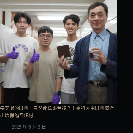
每天喝的咖啡，竟然能拿來蓋牆？！臺科大用咖啡渣做
出環保隔音建材
2025 年 6 月 3 日