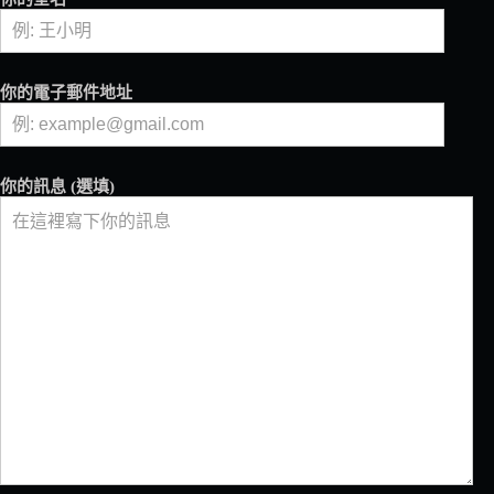
煮
咖
啡？
BMW
你的電子郵件地址
推
出
限
量
你的訊息 (選填)
「Big
Coffee
Boxer」
摩
托
車
引
擎
咖
啡
機