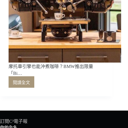
摩托車引擎也能沖煮咖啡？BMW推出限量
「Bi…
閱讀全文
摩
托
車
引
擎
也
能
訂閱C³電子報
沖
你的全名