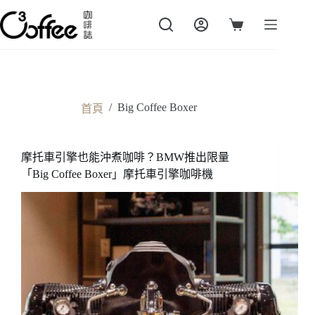
跳
至
購
主
物
要
車
內
容
/
Big Coffee Boxer
首頁
摩托車引擎也能沖煮咖啡？BMW推出限量
「Big Coffee Boxer」摩托車引擎咖啡機