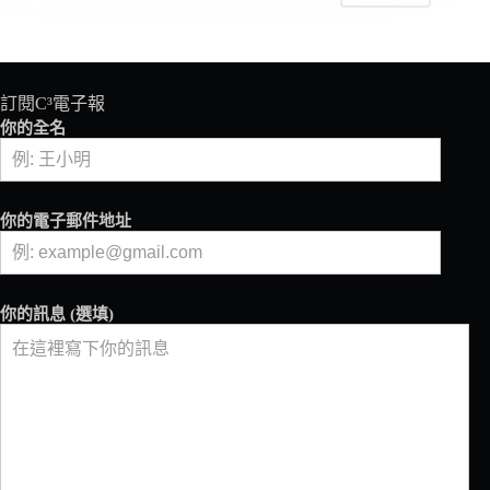
2027
年
6
月
將
訂閱C³電子報
在
你的全名
葡
萄
牙
里
你的電子郵件地址
斯
本
登
場！
你的訊息 (選填)