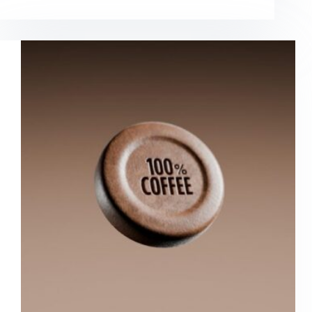
我
一
起
走
進
UCC
Hawaii
咖
啡
農
場
Discovering
UCC
Hawaii:
A
Walk
Through
the
Coffee
Farm