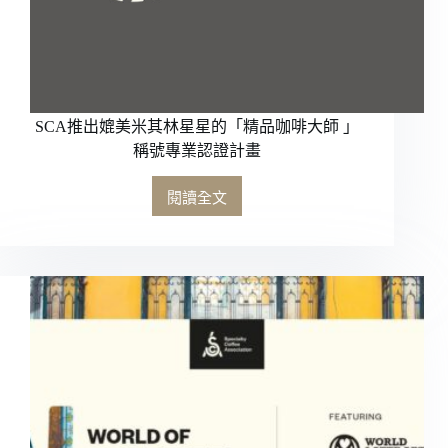
啡
錠
的
Tablì
單
杯
濃
SCA推出媲美米其林星星的「精品咖啡大師 」
縮
稱號專業認證計畫
咖
啡
閱讀全文
SCA
機
推
出
媲
美
米
其
林
星
星
的
「精