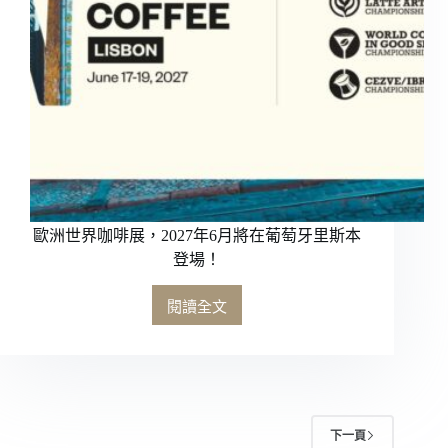
品
咖
啡
大
師
」
稱
號
專
業
認
歐洲世界咖啡展，2027年6月將在葡萄牙里斯本
證
計
登場！
畫
閱讀全文
歐
洲
世
界
咖
啡
下一頁
展，