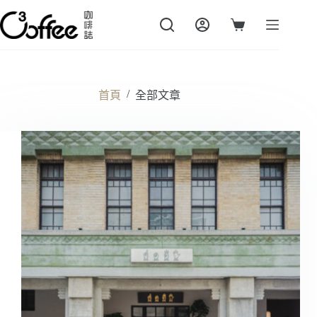
跳
至
購
主
物
要
車
內
容
/
首頁
全部文章