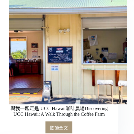
市，
Coffee
Stopover
咖
啡
路
上
的
好
玩
哲
學
與我一起走進 UCC Hawaii咖啡農場Discovering
UCC Hawaii: A Walk Through the Coffee Farm
閱讀全文
與