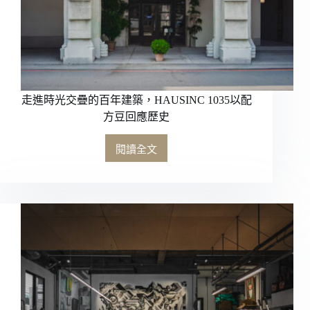
走進時光交疊的百年建築，HAUSINC 1035以配
方豆回應歷史
閱讀全文
走
進
時
光
交
疊
的
百
年
建
築，