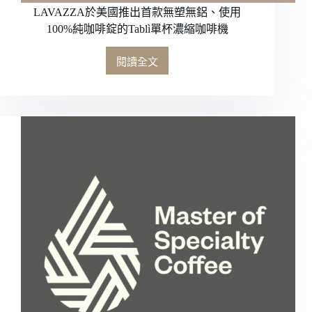
LAVAZZA於美國推出首款無塑無鋁、使用
100%純咖啡錠的Tablì單杯濃縮咖啡機
閱讀全文
LAVAZZA
於
美
國
推
出
首
款
無
塑
無
鋁、
使
用
100%
純
咖