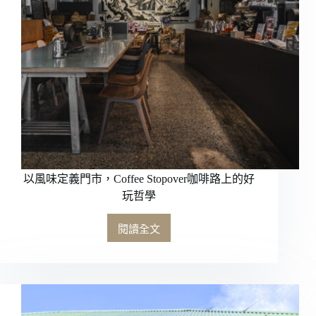
HAUSINC
1035
以
配
方
豆
回
應
歷
史
以風味定義門市，Coffee Stopover咖啡路上的好
玩哲學
閱讀全文
以
風
味
定
義
門