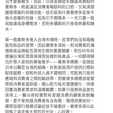
況才要看醫生，因此，以自家開發乳酸菌為賣點的
養樂多，既能滿足消費者喝飲料的口慾，又有清理
腸道壞菌的保健功能，這也是為什麼養樂多從來不
做大容量的包裝，因為它不需喝多，一天只要一瓶
就能達成身體需求，否則多攝取的只會是熱量和糖
水。
第一瓶養樂多進入台灣市場時，民眾們尚沒有喝機
能性飲品的習慣，因此養樂多深知，和消費者的溝
通將是品牌能否落地生根的重要關鍵，而在60年前
便讓台灣民眾逐漸接受這樣的新產品，一切都得歸
功於眾人皆知的幕後推手——養樂多媽媽。這個從
日本沿襲至台灣的組織，針對家庭用戶提供訂閱和
配送服務，卻和外送人員不盡相同；宅配商只是供
應端到消費者之間的輸送帶，而養樂多媽媽卻是實
際與消費者面對面，關心對方每天健康變化、快速
回覆消費者需求的溫暖載體；如果只是將商品放在
貨架上，難以得知實際有意願消費的顧客族群輪
廓，更不會知道消費者有沒有喝、喝得效果如何。
儘管這個行銷模式最初並不被看好，養樂多卻以此
特殊之姿走進大眾的目光中、心坎裡。