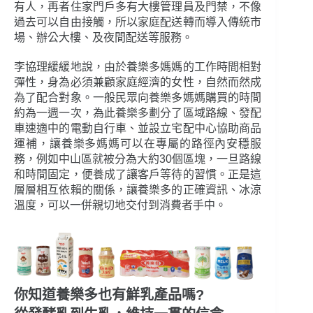
有人，再者住家門戶多有大樓管理員及門禁，不像
過去可以自由接觸，所以家庭配送轉而導入傳統市
場、辦公大樓、及夜間配送等服務。
李協理緩緩地說，由於養樂多媽媽的工作時間相對
彈性，身為必須兼顧家庭經濟的女性，自然而然成
為了配合對象。一般民眾向養樂多媽媽購買的時間
約為一週一次，為此養樂多劃分了區域路線、發配
車速適中的電動自行車、並設立宅配中心協助商品
運補，讓養樂多媽媽可以在專屬的路徑內安穩服
務，例如中山區就被分為大約30個區塊，一旦路線
和時間固定，便養成了讓客戶等待的習慣。正是這
層層相互依賴的關係，讓養樂多的正確資訊、冰涼
溫度，可以一併親切地交付到消費者手中。
你知道養樂多也有鮮乳產品嗎?