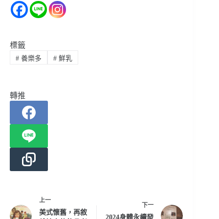
標籤
#
養樂多
#
鮮乳
轉推
上一
下一
美式懷舊，再敘
2024身體永續發