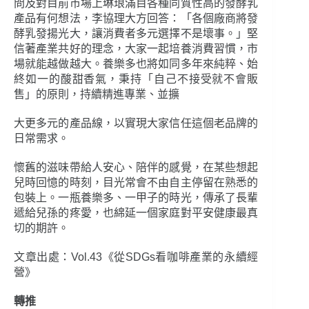
問及對目前市場上琳琅滿目各種同質性高的發酵乳
產品有何想法，李協理大方回答：「各個廠商將發
酵乳發揚光大，讓消費者多元選擇不是壞事。」堅
信著產業共好的理念，大家一起培養消費習慣，市
場就能越做越大。養樂多也將如同多年來純粹、始
終如一的酸甜香氣，秉持「自己不接受就不會販
售」的原則，持續精進專業、並擴
大更多元的產品線，以實現大家信任這個老品牌的
日常需求。
懷舊的滋味帶給人安心、陪伴的感覺，在某些想起
兒時回憶的時刻，目光常會不由自主停留在熟悉的
包裝上。一瓶養樂多、一甲子的時光，傳承了長輩
遞給兒孫的疼愛，也綿延一個家庭對平安健康最真
切的期許。
文章出處：Vol.43《從SDGs看咖啡產業的永續經
營》
轉推