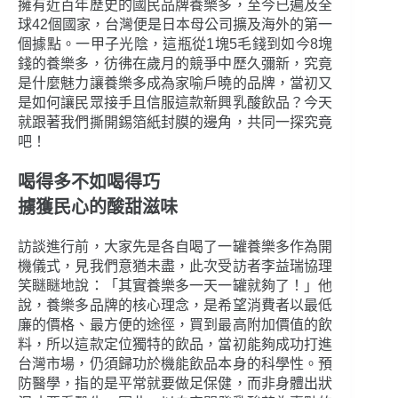
擁有近百年歷史的國民品牌養樂多，至今已遍及全
球42個國家，台灣便是日本母公司擴及海外的第一
個據點。一甲子光陰，這瓶從1塊5毛錢到如今8塊
錢的養樂多，彷彿在歲月的競爭中歷久彌新，究竟
是什麼魅力讓養樂多成為家喻戶曉的品牌，當初又
是如何讓民眾接手且信服這款新興乳酸飲品？今天
就跟著我們撕開錫箔紙封膜的邊角，共同一探究竟
吧！
喝得多不如喝得巧
擄獲民心的酸甜滋味
訪談進行前，大家先是各自喝了一罐養樂多作為開
機儀式，見我們意猶未盡，此次受訪者李益瑞協理
笑瞇瞇地說：「其實養樂多一天一罐就夠了！」他
說，養樂多品牌的核心理念，是希望消費者以最低
廉的價格、最方便的途徑，買到最高附加價值的飲
料，所以這款定位獨特的飲品，當初能夠成功打進
台灣市場，仍須歸功於機能飲品本身的科學性。預
防醫學，指的是平常就要做足保健，而非身體出狀