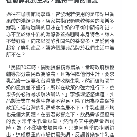
從發酵乳到生乳，維持一貫的信念
過往在咖啡館喝拿鐵，曾發現若使用的是帶點果香
果酸的淺焙豆時，店家常搭配奶味較輕盈的養樂多
鮮乳，濃縮咖啡的風味在牛奶的平衡中顯得和諧，
亦不至於讓牛乳的濃醇香蓋過咖啡本身特色。讓人
不禁好奇，向來以發酵乳聞名的養樂多，是從何時
起多了鮮乳產品，讓這個經典品牌於我們生活中無
所不在？
「民國70年時，開始提倡精緻農業，當時政府積極
輔導部分農民改為酪農，且為保障他們生計，要求
乳品廠一定要和台灣酪農收購生乳。然而彼時喝牛
奶的風氣並不盛行，所以在政策的強力推行下，養
樂多勢必得尋求解決辦法。」李協理悠悠說道，乳
品製造業在台灣生存並不容易，除了因為酪農保護
政策使得台灣的乳源成本高居不下，牛乳產量不均
也是個大問題。在氣溫影響之下，飲品需求量極高
的夏季常年生乳量短缺，然而冬天牛奶產量過剩
時，為了不影響市場價格，只能因應季節搭贈銷
出，這般嚴重的市場供需失調，反讓養樂多牛乳產