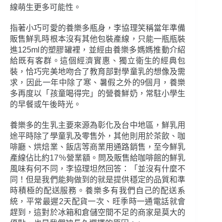
線萌生更多可能性。
指著小巧可愛的養樂多瓶身，李協理笑稱當年準備
販售鮮乳時根本沒有其他包裝產線，只能一瓶瓶裝
進125ml的塑膠罐裡，並經由養樂多媽媽推動介紹
給既有客群。這個經濟實惠、獨立衛生的經典包
裝，恰巧完美地吻合了教育部對學童乳的想像及需
求，因此一年中除了寒、暑假之外的9個月，養樂
多再度以「孩童喝得完」的營養鮮奶，常駐小學生
的早餐或午後時光。
養樂多的生乳主要來源為彰化及台中地區，鮮乳用
途平時除了學童乳及零售外，其他則用於茶飲、咖
啡廳、烘焙業、飯店等商業用通路銷售，至今鮮乳
產線佔比約17％營業額。問及販售給咖啡館的鮮乳
風味有何不同，李協理坦然回答：「並沒有什麼不
同！但是我們能夠做到的就是提供穩定的品質和準
時積極的配送服務。養樂多有我們自己的配送系
統，平常最遲2天配貨一次、旺季時一通電話就會
趕到，這對於冰箱和倉儲空間不足的商家是莫大的