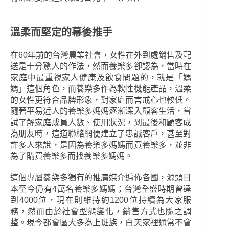
溫柔而堅定的幕後推手
在60年前的台灣農業社會，女性在外到處銷售及配
送是十分驚人的作法，然而養樂多卻認為，當時在
家庭中最重視家人健康及飲食問題的，就是「媽
媽」這個角色，而養樂多作為軟性機能產品，溫柔
的女性更符合品牌形象，對家庭而言戒心也較低。
隨著平易近人的養樂多媽媽逐漸深入顧客生活，嘗
試了解家庭成員人數、使用狀況，到最後和顧客成
為朋友時，這道聯絡網便建立了忠誠客戶，甚至對
許多人來說，是因為養樂多媽媽而買養樂多，並非
為了購買養樂多而找養樂多媽媽。
這個專屬養樂多獨有的推廣媒介遍佈各國，源頭日
本至今仍有4萬名養樂多媽媽；台灣全盛時期曾達
到4000位，現在則維持約1200位持續為大家服
務，然而由於社會型態變化，銷售方式也隨之調
整。現今都會區大多為上班族，白天家裡通常不會