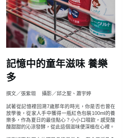
記憶中的童年滋味
養樂
多
撰文／張紫翎 攝影／邱之聖、蕭宇婷
試著從記憶裡回溯7歲那年的時光，你是否也曾在
放學後，從家人手中獲得一瓶紅色包裝100ml的養
樂多，作為夏日的最佳點心？小小口啜飲，感受酸
酸甜甜的沁涼發酵，從此這個滋味便深植在心裡。