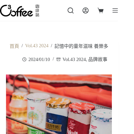
跳
至
購
主
物
要
車
內
容
/
Vol.43 2024
/
首頁
記憶中的童年滋味 養樂多
2024/01/10
Vol.43 2024
,
品牌故事