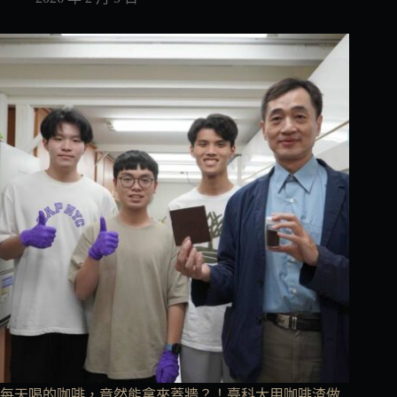
每天喝的咖啡，竟然能拿來蓋牆？！臺科大用咖啡渣做