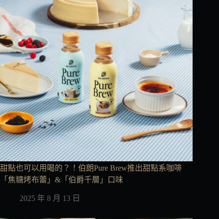
甜點也可以用喝的？！伯朗Pure Brew推出甜點系咖啡
「焦糖烤布蕾」&「伯爵千層」口味
2025 年 8 月 13 日