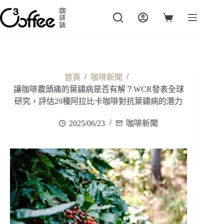
跳
至
購
主
物
要
車
內
容
/
/
首頁
咖啡新聞
讓咖啡農頭痛的葉鏽病是否有解？WCR發表全球
研究，評估29種阿拉比卡咖啡對抗葉鏽病的潛力
2025/06/23
咖啡新聞