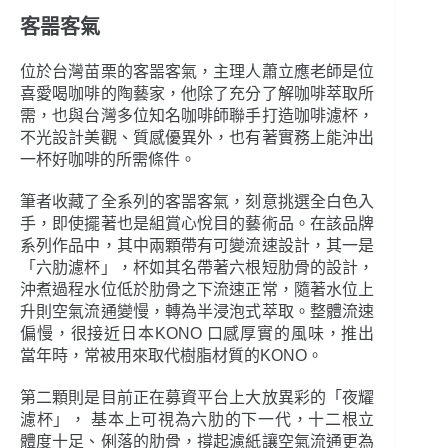
客噐客氣
位於台灣苗栗的客噐客氣，主理人蕭立應老師是位
喜愛喝咖啡的陶藝家，他除了充分了解咖啡萃取所
需，也與台灣多位知名咖啡師聯手打造咖啡濾杯，
不光設計美觀、質感優異外，也有著實務上能沖出
一杯好咖啡的所需條件。
筆者收藏了全系列的客噐客氣，刻意挑選全白色入
手，即使擺著也是組賞心悅目的藝術品。在該品牌
系列作品中，其中兩顆帶有可變流速設計，其一是
「六肋濾杯」，杯如其名帶著六根短肋骨的設計，
沖煮過程水位低於肋骨之下流速正常，隨著水位上
升則空氣流通變慢，轉為半浸泡式萃取。整體流速
偏慢，很接近日本KONO 口感厚實的風味，推出
當年時，常被用來取代樹脂材質的KONO。
第二顆則是目前正在募資平台上大放異彩的「夜耀
濾杯」， 基本上可視為六肋的下一代，十二根立
體度十足、俐落的肋骨，撐起濾紙讓空氣流通更為