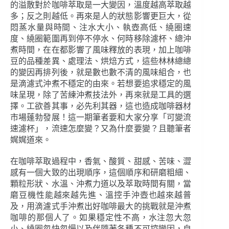
的溢散對於咖啡萃取是一大變因，溫度越高萃取越
多；反之則越低。再來是人的狀態影響更巨大，從
悶蒸水量與時間、注水大小、執壺高低、繞圈速
度、繞圈範圍再到停不停水、何時移除濾杯、總沖
煮時間，在在都影響了風味釋放的表現，加上咖啡
豆的品種差異、處理法、烘焙方式，這些林林總總
的變因再排列後，就是數也數不清的風味組合，也
是滴濾式沖煮不穩定的由來。若想要追求穩定的風
味呈現，除了苦練沖煮技法外，再來就是工具的選
擇。工欲善其事，必先利其器，這也造成咖啡器材
市場蓬勃發展！這一期筆者要和大家分享「可變流
速濾杯」，流速怎麼變？又為什麼要變？且聽筆者
娓娓道來。
在咖啡萃取過程中，香氣、酸質、甜感、苦味、澀
感有一個大致的出現順序，這個順序和研磨粗細、
顆粒形狀、水溫、沖煮力道以及萃取時間有關，當
磨豆機性能越來越先進、溫控手沖壺也越來越普
及，用滴濾式手沖煮出好咖啡最大的挑戰就是沖煮
咖啡的那個人了。如果穩定性不高，水注忽大忽
小、繞圈忽快忽慢以及伴隨著各種不可控變因，自