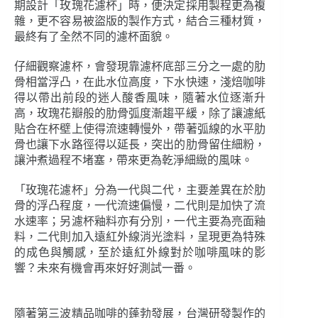
期設計「玫瑰花濾杯」時，便決定採用製程更為複
雜，更不容易被盜版的製作方式，結合三種材質，
最終有了全然不同的濾杯面貌。
仔細觀察濾杯，會發現靠濾杯底部三分之一處的肋
骨相當浮凸，在此水位高度，下水快速，淺焙咖啡
得以帶出前段的迷人酸香風味，隨著水位逐漸升
高，玫瑰花瓣般的肋骨弧度漸趨平緩，除了讓濾紙
貼合在杯壁上使得流速轉慢外，帶著弧線的水平肋
骨也讓下水路徑得以延長，突出的肋骨留住細粉，
讓沖煮過程不堵塞，帶來更為乾淨細緻的風味。
「玫瑰花濾杯」分為一代與二代，主要差異在於肋
骨的浮凸程度，一代流速偏慢，二代則是加快了流
水速率；另濾杯釉料亦有分別，一代主要為亮面釉
料，二代則加入遠紅外線消光塗料，呈現更為特殊
的成色與觸感，至於遠紅外線對於咖啡風味的影
響？未來有機會再來好好測試一番。
隨著第三波精品咖啡的蓬勃發展，台灣研發製作的