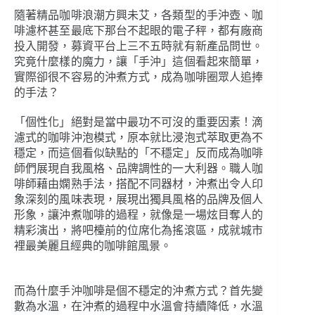
隨著精品咖啡浪潮方興未艾，各類型的手沖壺、咖
啡濾杯甚至最底下那台不起眼的電子秤，都有廠商
投入開發，募資平台上三不五時就有新產品問世。
究竟什麼樣的魔力，讓「手沖」這個看起來簡單，
實際卻很不容易的沖煮方式，成為咖啡圈眾人追捧
的手法？
「個性化」絕對是當中最功不可沒的重要因素！滴
濾式的咖啡沖泡模式，原本就比浸泡式萃取更為不
穩定，而這個看似缺點的「不穩定」反而成為咖啡
師們展現自我風格、品牌調性的一大利器。職人咖
啡師藉由嫻熟手法，搭配不同器材，沖煮出令人印
象深刻的風味表現，展現出獨具風格的品牌及個人
形象，讓沖煮咖啡的過程，就像是一場炫目奪人的
精彩演出，將吧檯前的位席化為搖滾區，成就城市
裡最美麗且經典的咖啡館風景。
而為什麼手沖咖啡是個不穩定的沖煮方式？首先變
數為水溫，在沖煮的過程中水溫會持續降低，水溫