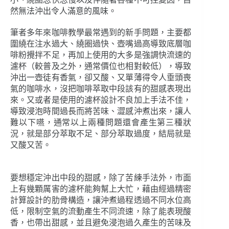
然無法沖出令人滿意的風味。
筆者多年來咖啡教學最常遇到的新手問題，主要都
圍繞在注水過大、繞圈過快、壺嘴過高導致底層咖
啡粉攪拌不足，再加上使用的大多是強調快流速的
濾杯（較普及之外，通常價位也相對較低），導致
沖出一壺徒有香氣，卻又酸、又單薄得令人垂頭喪
氣的咖啡水，沒把咖啡萃取中段該有的甜感表現出
來。又或者是使用的濾杯設計不良加上手法不佳，
導致浸泡時間過長而將苦味、澀感沖煮出來，讓人
難以下嚥，通常以上兩種問題還會產生第三種狀
況，就是部分萃取不足、部分萃取過度，結局就是
又酸又苦。
要想穩定沖出中段的甜感，除了苦練手法外，市面
上有幾顆厲害的濾杯能夠幫上大忙，藉由經過精密
計算設計的肋骨構造，讓沖煮過程透過不同水位高
低，限制空氣的流動產生不同流速，除了能表現酸
香，也帶出甜感，並且避免浸泡過久產生的苦味及