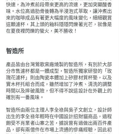
快速，為沖煮前段帶來更高的流速，更加突顯酸香
味。水位高過肋骨後轉為半浸泡式萃取，讓沖煮出
來的咖啡成品有著更大幅度的風味變化，細細觀賞
這顆濾杯，其上頭的釉料隱隱閃爍著光芒，就像是
在夏夜裡閃爍的螢火，美不勝收！
智造所
產品皆由台灣鶯歌窯廠燒製的智造所，有別於大部
分市售濾杯都是一體成型，智造所獨家研發的「玫
瑰花濾杯」則由陶瓷本體加上矽膠材質杯墊，以及
實木杯托組合而成，雖然增加了沖煮、清洗的調整
時間以及摔破風險，但不得不說這設計在外觀上的
確別有一番風味。
智造所由兩位主理人李全祿與吳子文創立，設計師
出生的李全祿年輕時在中國設計招財貓商品，過程
飽受不肖業者山寨之苦，據說曾有過做出兩百件產
品，卻有兩億件在市場上流通的慘痛經驗，因此初