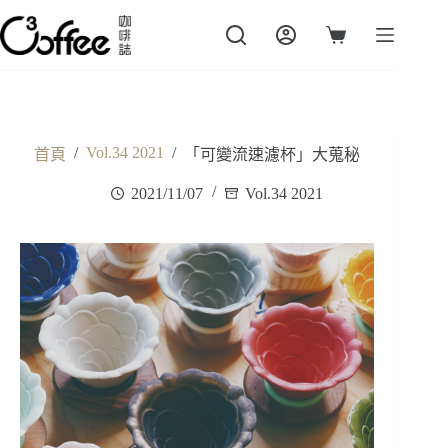
跳
至
購
主
物
要
車
內
容
/
Vol.34 2021
/
首頁
「可變流速濾杯」大蒐秘
2021/11/07
Vol.34 2021