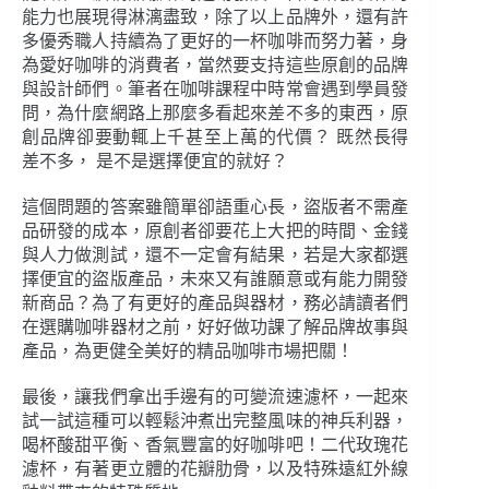
能力也展現得淋漓盡致，除了以上品牌外，還有許
多優秀職人持續為了更好的一杯咖啡而努力著，身
為愛好咖啡的消費者，當然要支持這些原創的品牌
與設計師們。筆者在咖啡課程中時常會遇到學員發
問，為什麼網路上那麼多看起來差不多的東西，原
創品牌卻要動輒上千甚至上萬的代價？ 既然長得
差不多， 是不是選擇便宜的就好？
這個問題的答案雖簡單卻語重心長，盜版者不需產
品研發的成本，原創者卻要花上大把的時間、金錢
與人力做測試，還不一定會有結果，若是大家都選
擇便宜的盜版產品，未來又有誰願意或有能力開發
新商品？為了有更好的產品與器材，務必請讀者們
在選購咖啡器材之前，好好做功課了解品牌故事與
產品，為更健全美好的精品咖啡市場把關！
最後，讓我們拿出手邊有的可變流速濾杯，一起來
試一試這種可以輕鬆沖煮出完整風味的神兵利器，
喝杯酸甜平衡、香氣豐富的好咖啡吧！二代玫瑰花
濾杯，有著更立體的花瓣肋骨，以及特殊遠紅外線