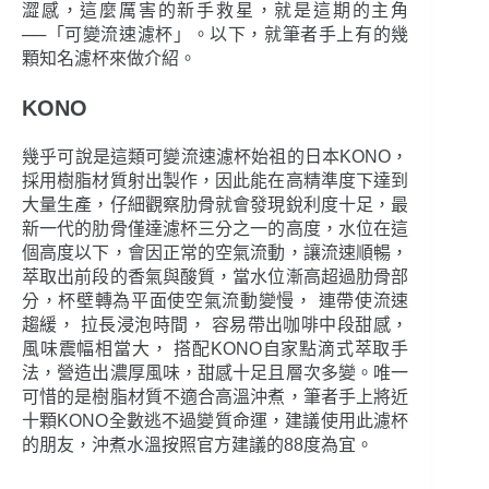
澀感，這麼厲害的新手救星，就是這期的主角
──「可變流速濾杯」。以下，就筆者手上有的幾
顆知名濾杯來做介紹。
KONO
幾乎可說是這類可變流速濾杯始祖的日本KONO，
採用樹脂材質射出製作，因此能在高精準度下達到
大量生產，仔細觀察肋骨就會發現銳利度十足，最
新一代的肋骨僅達濾杯三分之一的高度，水位在這
個高度以下，會因正常的空氣流動，讓流速順暢，
萃取出前段的香氣與酸質，當水位漸高超過肋骨部
分，杯壁轉為平面使空氣流動變慢， 連帶使流速
趨緩， 拉長浸泡時間， 容易帶出咖啡中段甜感，
風味震幅相當大， 搭配KONO自家點滴式萃取手
法，營造出濃厚風味，甜感十足且層次多變。唯一
可惜的是樹脂材質不適合高溫沖煮，筆者手上將近
十顆KONO全數逃不過變質命運，建議使用此濾杯
的朋友，沖煮水溫按照官方建議的88度為宜。