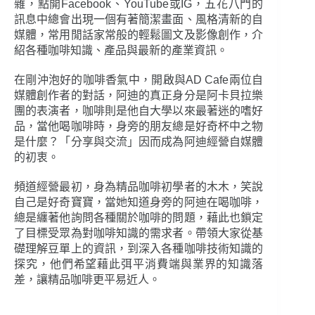
雜，點開Facebook、YouTube或IG，五花八門的
訊息中總會出現一個有著簡潔畫面、風格清新的自
媒體，常用閒話家常般的輕鬆圖文及影像創作，介
紹各種咖啡知識、產品與最新的產業資訊。
在剛沖泡好的咖啡香氣中，開啟與AD Cafe兩位自
媒體創作者的對話，阿迪的真正身分是阿卡貝拉樂
團的表演者，咖啡則是他自大學以來最著迷的嗜好
品，當他喝咖啡時，身旁的朋友總是好奇杯中之物
是什麼？「分享與交流」因而成為阿迪經營自媒體
的初衷。
頻道經營最初，身為精品咖啡初學者的木木，笑說
自己是好奇寶寶，當她知道身旁的阿迪在喝咖啡，
總是纏著他詢問各種關於咖啡的問題，藉此也鎖定
了目標受眾為對咖啡知識的需求者。帶領大家從基
礎理解豆單上的資訊，到深入各種咖啡技術知識的
探究，他們希望藉此弭平消費端與業界的知識落
差，讓精品咖啡更平易近人。