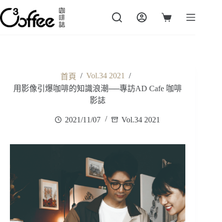
跳
至
購
主
物
要
車
內
容
/
Vol.34 2021
/
首頁
用影像引爆咖啡的知識浪潮──專訪AD Cafe 咖啡
影誌
2021/11/07
Vol.34 2021