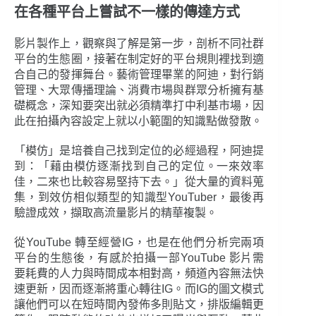
在各種平台上嘗試不一樣的傳達方式
影片製作上，觀察與了解是第一步，剖析不同社群
平台的生態圈，接著在制定好的平台規則裡找到適
合自己的發揮舞台。藝術管理畢業的阿迪，對行銷
管理、大眾傳播理論、消費市場與群眾分析擁有基
礎概念，深知要突出就必須精準打中利基市場，因
此在拍攝內容設定上就以小範圍的知識點做發散。
「模仿」是培養自己找到定位的必經過程，阿迪提
到：「藉由模仿逐漸找到自己的定位。一來效率
佳，二來也比較容易堅持下去。」從大量的資料蒐
集，到效仿相似類型的知識型YouTuber，最後再
驗證成效，擷取高流量影片的精華複製。
從YouTube 轉至經營IG，也是在他們分析完兩項
平台的生態後，有感於拍攝一部YouTube 影片需
要耗費的人力與時間成本相對高，頻道內容無法快
速更新，因而逐漸將重心轉往IG。而IG的圖文模式
讓他們可以在短時間內發佈多則貼文，排版編輯更