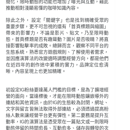
簡化，限時動態的功能也增加了曝光與互動，藉此
推動相對淺顯易懂的咖啡知識內容。
除此之外， 設定「關鍵字」也是找到精確受眾的
重要步驟，更不可忽視的還有「首頁標題與縮圖」
帶來的影響力，不論是影片、貼文，乃至限時動
態，首頁標題是否有趣聳動？圖片是否吸睛？將直
接影響點擊率的成敗。總歸而言，觀察不同平台的
生態系統，熟悉官方遊戲規則、了解使用者需求，
並因應演算法的改變適時調整經營方向，都是他們
在近四年的創作途中累積的實力，品牌定位愈清
晰，內容呈現上也更加精確。
初設定IG粉絲要達萬人門檻的目標，是為了擴增經
營的面向，當達標後，才能在限時動態鑲嵌導外的
連結和其他資訊，由於IG的生態較為封閉，網址、
文字與留言皆無法取得外部連結，必須透過提高粉
絲人數來讓經營平台更有彈性。第二要務是提升互
動率，IG的演算法是憑受眾在一篇貼文或一則限時
動態停留的時間愈長、互動愈多、儲存與轉發的次