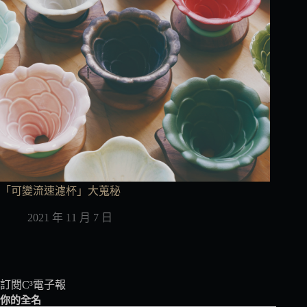
「可變流速濾杯」大蒐秘
2021 年 11 月 7 日
訂閱C³電子報
你的全名