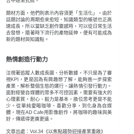
合中逐漸式微。
題材方面，他們則表示內容須更「生活化」，由於
話題討論的周期愈來愈短、知識類型的帳號也正高
速成長，所以當缺乏創作靈感時，可以從日常生活
去發想，隨著時下流行的產物延伸，便有可能成為
新的題材與知識點。
熱情創造行動力
注視著追蹤人數成長圖、分析數據，不只是為了審
視KPI，更是因為有興趣想了解，能夠進一步探索
產業，解析整個生態的運行，讓熱情引發行動力。
面對經營自媒體的眾多不可控因素，需要有強大的
心理素質，耐心、毅力是基本，換位思考更是不能
少。從單純愛喝咖啡、喜歡分享，到化身為自媒
體，現在AD Cafe用影像創作，將咖啡的趣味與美
好，傳遞得更廣更遠。
文章出處：Vol.34《以焦點趨勢迎接產業重啟》