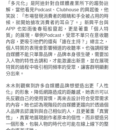
「多元化」是阿迪針對自媒體產業所下的趨勢註
解，當他看見Podcast、Clubhouse 的興起後，他
笑說：「市場發現消費者的眼睛和手全被占用的時
候，就開始搶攻消費者的耳朵了。」新興平台與
APP 也如雨後春筍般竄起，更是著重「個人特
質」的展現，舉例Podcast，受眾不單只在意收聽
內容，更吸引他們的還有「誰在主持？」總言之，
個人特質的表現會影響頻道的收聽率。也強調經營
自媒體不能只單靠品牌，品牌本身很生硬，需要加
入人物的特性去調和，才能激盪出新意，並在展現
特質的過程中吸引相同頻率的受眾，讓客群明顯劃
分出來。
木木則觀察到許多自媒體品牌想塑造出更「人性
化」的形象，降低網路造成的距離感，她表示可以
先反觀自己的使用習慣，再來去設計符合受眾需求
的內容。她也認為現階段的自媒體更趨向於透過個
人品牌去認識到與自己相似的人，且更著重「真實
性」，真實地展現創作者原本的個性，而非塑造另
一個形象，包裝人物的時代也可能在線上線下的整