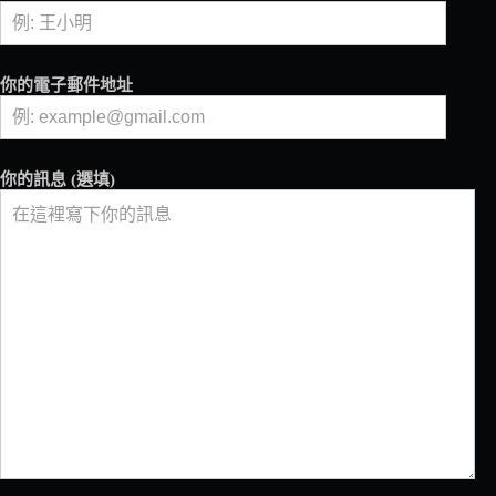
再
跟
風，
做
你的電子郵件地址
你
自
己
的
你的訊息 (選填)
總
舖
師！