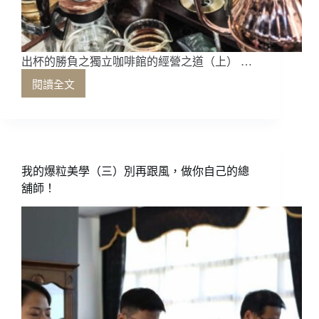
集：
咖
啡
館
擺
出杯的勝負之獨立咖啡館的經營之道（上） …
攤
閱讀全文
出
技
杯
巧
的
與
勝
重
負
點
之
我的爆粒美學（三）別再跟風，做你自己的總
獨
舖師！
立
咖
啡
館
的
經
營
之
道