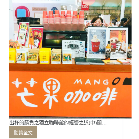
啡
館
的
經
營
之
道
（下）
關
於
咖
啡
職
人
的
能
與
不
能
出杯的勝負之獨立咖啡館的經營之道(中)關…
閱讀全文
出