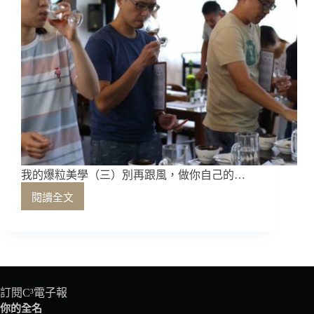
（上）
我的爆粒美學（三）別再跟風，做你自己的…
閱讀全文
我
的
爆
粒
美
學
（三）
訂閱C³電子報
別
你的全名