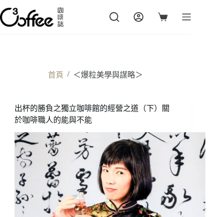
跳
至
購
主
物
要
車
內
容
/
首頁
＜爆粒美學與謀略＞
出杯的勝負之獨立咖啡館的經營之道（下）關
於咖啡職人的能與不能