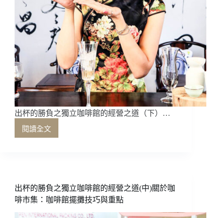
出杯的勝負之獨立咖啡館的經營之道（下）…
閱讀全文
出
杯
的
勝
負
之
出杯的勝負之獨立咖啡館的經營之道(中)關於咖
獨
啡市集：咖啡館擺攤技巧與重點
立
咖