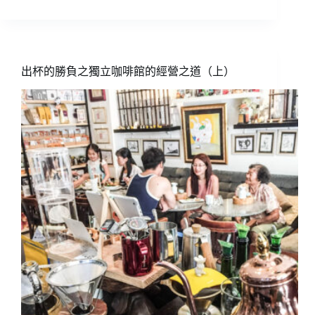
杯
的
勝
負
之
出杯的勝負之獨立咖啡館的經營之道（上）
獨
立
咖
啡
館
的
經
營
之
道
(中)
關
於
咖
啡
市