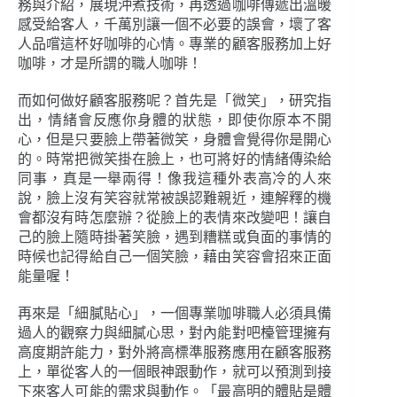
務與介紹，展現沖煮技術，再透過咖啡傳遞出溫暖
感受給客人，千萬別讓一個不必要的誤會，壞了客
人品嚐這杯好咖啡的心情。專業的顧客服務加上好
咖啡，才是所謂的職人咖啡！
而如何做好顧客服務呢？首先是「微笑」，研究指
出，情緒會反應你身體的狀態，即使你原本不開
心，但是只要臉上帶著微笑，身體會覺得你是開心
的。時常把微笑掛在臉上，也可將好的情緒傳染給
同事，真是一舉兩得！像我這種外表高冷的人來
說，臉上沒有笑容就常被誤認難親近，連解釋的機
會都沒有時怎麼辦？從臉上的表情來改變吧！讓自
己的臉上隨時掛著笑臉，遇到糟糕或負面的事情的
時候也記得給自己一個笑臉，藉由笑容會招來正面
能量喔！
再來是「細膩貼心」，一個專業咖啡職人必須具備
過人的觀察力與細膩心思，對內能對吧檯管理擁有
高度期許能力，對外將高標準服務應用在顧客服務
上，單從客人的一個眼神跟動作，就可以預測到接
下來客人可能的需求與動作。「最高明的體貼是體