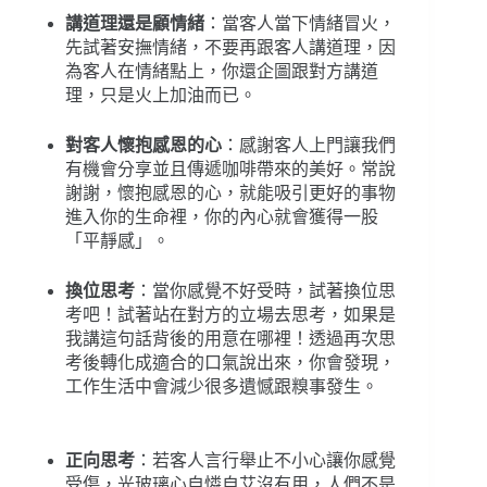
講道理還是顧情緒
：當客人當下情緒冒火，
先試著安撫情緒，不要再跟客人講道理，因
為客人在情緒點上，你還企圖跟對方講道
理，只是火上加油而已。
對客人懷抱感恩的心
：感謝客人上門讓我們
有機會分享並且傳遞咖啡帶來的美好。常說
謝謝，懷抱感恩的心，就能吸引更好的事物
進入你的生命裡，你的內心就會獲得一股
「平靜感」。
換位思考
：當你感覺不好受時，試著換位思
考吧！試著站在對方的立場去思考，如果是
我講這句話背後的用意在哪裡！透過再次思
考後轉化成適合的口氣說出來，你會發現，
工作生活中會減少很多遺憾跟糗事發生。
正向思考
：若客人言行舉止不小心讓你感覺
受傷，光玻璃心自憐自艾沒有用，人們不是