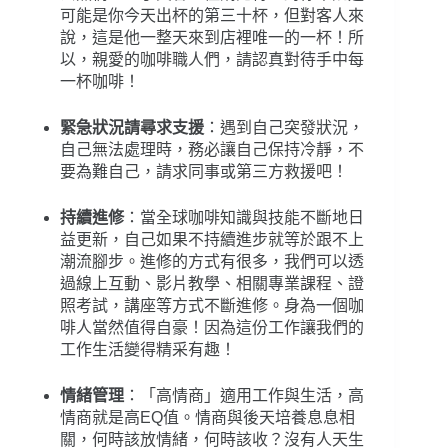
可能是你今天出杯的第三十杯，但對客人來
說，這是他一整天來到店裡唯一的一杯！所
以，親愛的咖啡職人們，請認真對待手中每
一杯咖啡！
緊急狀況請尋求支援
：遇到自己突發狀況，
自己無法處理時，務必讓自己保持冷靜，不
要為難自己，請求同事或第三方救援吧！
持續進修
：當全球咖啡知識與技能不斷地日
益更新，自己如果不持續進步就等於跟不上
潮流腳步。進修的方式有很多，我們可以透
過線上互動、影片教學、相關專業課程、證
照考試，講座等方式不斷進修。身為一個咖
啡人當然值得自豪！因為這份工作讓我們的
工作生活變得精采有趣！
情緒管理
：「高情商」適用工作與生活，高
情商就是高EQ值。情商與後天培養息息相
關，何時該放情緒，何時該收？沒有人天生