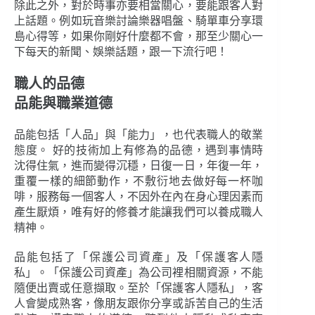
除此之外，對於時事亦要相當關心，要能跟客人對
上話題。例如玩音樂討論樂器唱盤、騎單車分享環
島心得等，如果你剛好什麼都不會，那至少關心一
下每天的新聞、娛樂話題，跟一下流行吧！
職人的品德
品能與職業道德
品能包括「人品」與「能力」，也代表職人的敬業
態度。 好的技術加上有修為的品德，遇到事情時
沈得住氣，進而變得沉穩，日復一日，年復一年，
重覆一樣的細節動作，不敷衍地去做好每一杯咖
啡，服務每一個客人，不因外在內在身心理因素而
產生厭煩，唯有好的修養才能讓我們可以養成職人
精神。
品能包括了「保護公司資產」及「保護客人隱
私」。「保護公司資產」為公司裡相關資源，不能
隨便出賣或任意擷取。至於「保護客人隱私」，客
人會變成熟客，像朋友跟你分享或訴苦自己的生活