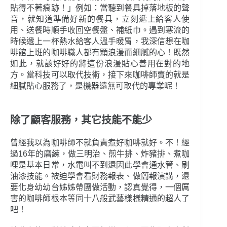
貼得不著痕跡！」例如：當聽到餐具掉落地板的聲
音，就知道準備好新的餐具，立刻遞上給客人使
用、送餐時順手收回空餐盤、補紙巾。遇到寒流的
時候遞上一杯熱水給客人溫手暖胃，我深信想在咖
啡館上班的咖啡職人都有顆浪漫而細膩的心！既然
如此，就該好好的將這份浪漫貼心善用在對的地
方。當科技可以取代技術，接下來咖啡師賣的就是
細膩貼心服務了，是機器遠無可取代的專業呢！
除了顧客服務，其它技能不能少
曾經我以為咖啡師不就負責煮好咖啡就好。不！經
過16年的磨練，做三明治、煎牛排、炸豬排、煮咖
哩是基本日常，水電叫不到還因此學會通水管、刷
油漆技能。被迫學會看財務報表、做簡報演講，還
要化身幼幼台姊姊帶團做活動，認真覺得，一個厲
害的咖啡師根本等同十八般武藝樣樣精通的超人了
吧！