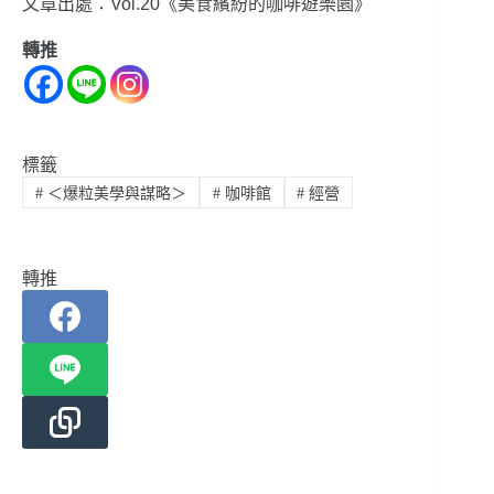
文章出處：Vol.20《美食繽紛的咖啡遊樂園》
轉推
標籤
#
＜爆粒美學與謀略＞
#
咖啡館
#
經營
轉推