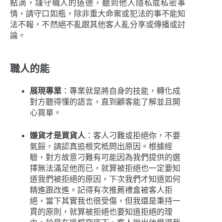
點滴，謹守職人的道德，聽到他人隱私或私密事
情，請守口如瓶，除非重大命案或犯法的事不能知
法不報，不然絕不亂跟其他客人亂分享或傳播或討
論。
職人的能
展現專業
：專業就是將自身的技能，轉化成
對方聽得懂的語言，直到顧客能了解並且開
心買單。
嫌貨才是買貨人
：客人刁難或拒絕你，不要
氣餒，請認真追根究柢問出原因。根據經
驗，對方故意刁難有可能因為我們提供的選
擇無法滿足他而已，就算被拒絕也一定要知
道我們被拒絕的原因，下次我們才知道如何
精進跟改進。記得有次推薦禮盒被客人拒
絕，當下其實我也很受傷，但我還是秉持一
貫的原則，就算被拒絕也要知道拒絕的理