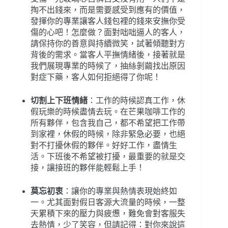
掏不出錢來，而是需要感受到應有的價值，
發揮你的專業讓客人錢包裡的錢來安撫你受
傷的心吧！怎麼做？面對咄咄逼人的客人，
請保持你的善意與持續微笑，試著傾聽對方
背後的需求。當客人平撫情緒後，接著就是
我們展現專業的時候了，抽絲剝繭找出原因
對症下藥，客人如何拒絕得了你呢！
切割上下班情緒
：工作的時候認真工作，休
假玩樂的時候盡情去玩。在芒果咖啡工作的
所有夥伴，包含我自己，都不希望把工作帶
到家裡，休假的時候，除非緊急必要，也絕
對不打擾休假的夥伴。好好工作，盡情生
活。下班後不希望被打擾，最重要的就是交
接，讓接班的夥伴能輕鬆上手！
莫忘初衷
：讓你的專業與熱情表現始終如
一。尤其面對假日客源大流量的時候，一整
天累積下來的壓力與疲憊，難免會對客服失
去熱情，少了笑容，但請記得：對你來說這