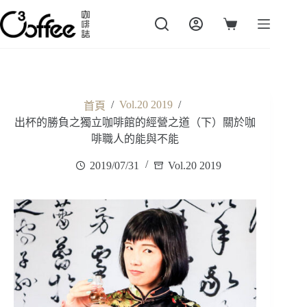
跳
至
購
主
物
要
車
內
容
/
Vol.20 2019
/
首頁
出杯的勝負之獨立咖啡館的經營之道（下）關於咖
啡職人的能與不能
2019/07/31
Vol.20 2019