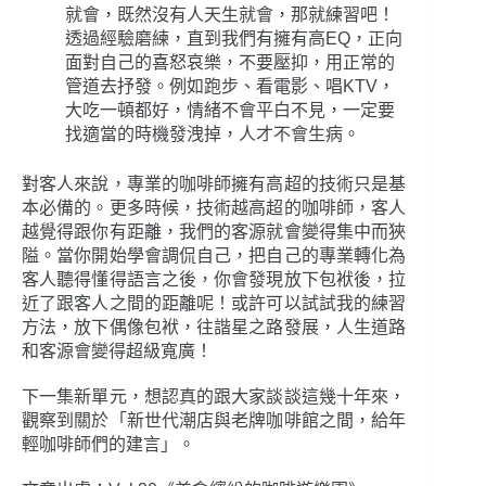
就會，既然沒有人天生就會，那就練習吧！
透過經驗磨練，直到我們有擁有高EQ，正向
面對自己的喜怒哀樂，不要壓抑，用正常的
管道去抒發。例如跑步、看電影、唱KTV，
大吃一頓都好，情緒不會平白不見，一定要
找適當的時機發洩掉，人才不會生病。
對客人來說，專業的咖啡師擁有高超的技術只是基
本必備的。更多時候，技術越高超的咖啡師，客人
越覺得跟你有距離，我們的客源就會變得集中而狹
隘。當你開始學會調侃自己，把自己的專業轉化為
客人聽得懂得語言之後，你會發現放下包袱後，拉
近了跟客人之間的距離呢！或許可以試試我的練習
方法，放下偶像包袱，往諧星之路發展，人生道路
和客源會變得超級寬廣！
下一集新單元，想認真的跟大家談談這幾十年來，
觀察到關於「新世代潮店與老牌咖啡館之間，給年
輕咖啡師們的建言」。