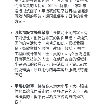
由。於是在追根究底下，客人說出他覺得我
們禮盒賣的太便宜（699元特惠），拿出來
送禮很沒面子，事後我好慶幸我有被拒絕卻
勇敢追問的勇氣，還因此催生了日後的尊貴
方案。
收起預設立場與敵意
：多數時不同的客人有
不同習性，他們並非真的對你無禮，單純只
因他的生活態度一直皆是如此，根據我觀
察，餐飲業排名最怕：教師，教授， 醫生，
工程師或什麼師、士、員的，why? 因為這些
具備專業技能的人士，在他們各自的領域多
半是優越的領導者，出來消費時，會忘記要
情境轉換，所以用你的專業客戶服務接待他
們吧！
平常心對待
：接待客人勿大小眼，大小眼往
往容易讓我們看走眼，很多潛在的大戶，都
挺樸素的，但不要以為是不會消費的過路
客！