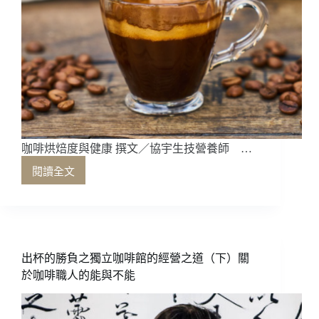
咖啡烘焙度與健康 撰文／協宇生技營養師 …
閱讀全文
咖
啡
烘
焙
度
與
出杯的勝負之獨立咖啡館的經營之道（下）關
健
於咖啡職人的能與不能
康