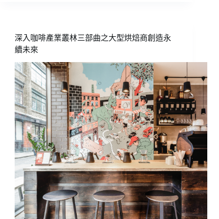
的
勝
負
之
深入咖啡產業叢林三部曲之大型烘焙商創造永
獨
續未來
立
咖
啡
館
的
經
營
之
道
（下）
關
於
咖
啡
職
人
的