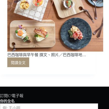
商
創
造
永
續
未
來
巴西咖啡與早午餐 撰文、照片／巴西咖啡地…
閱讀全文
巴
西
咖
啡
與
早
午
訂閱C³電子報
餐
你的全名