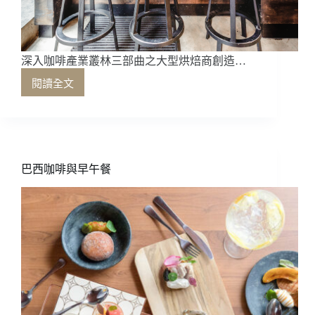
能
與
不
能
深入咖啡產業叢林三部曲之大型烘焙商創造…
閱讀全文
深
入
咖
啡
產
業
巴西咖啡與早午餐
叢
林
三
部
曲
之
大
型
烘
焙