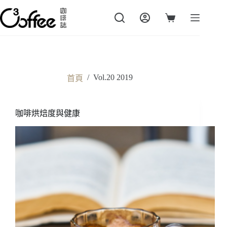
跳
至
購
主
物
要
車
內
容
/
Vol.20 2019
首頁
咖啡烘焙度與健康