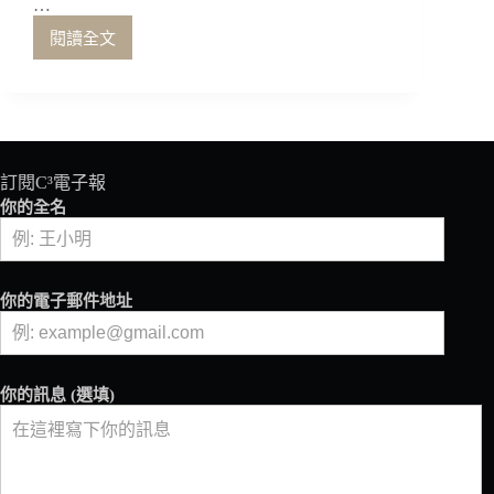
閱讀全文
出
杯
的
勝
負
之
獨
訂閱C³電子報
立
你的全名
咖
啡
館
的
你的電子郵件地址
經
營
之
道
你的訊息 (選填)
（上）