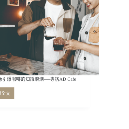
像引爆咖啡的知識浪潮──專訪AD Cafe
讀全文
用
影
像
引
爆
咖