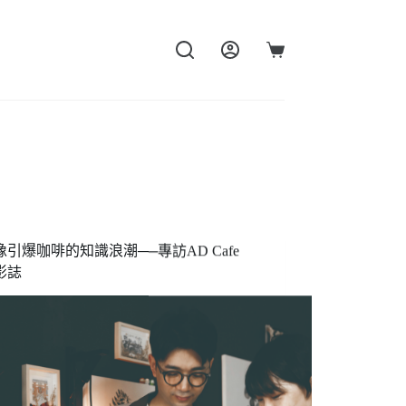
購
物
車
像引爆咖啡的知識浪潮──專訪AD Cafe
影誌