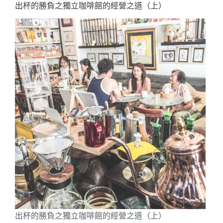
興
波
咖
啡
的
策
略
思
維
出杯的勝負之獨立咖啡館的經營之道（上）
…