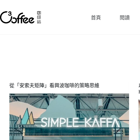
跳
至
首頁
閱讀
主
要
內
容
從「安索夫矩陣」看興波咖啡的策略思維