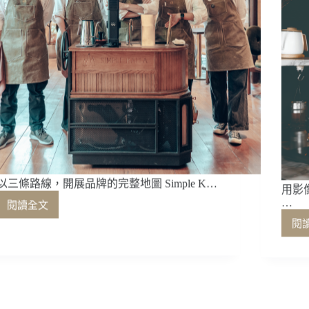
以三條路線，開展品牌的完整地圖 Simple K…
用影
…
閱讀全文
以
閱
三
條
路
線，
開
展