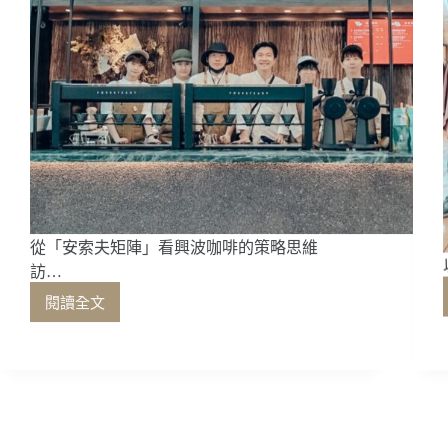
從「安索夫矩陣」看興波咖啡的策略思維
訪…
閱讀全文
從
「安
索
夫
矩
陣」
看
出杯的勝負之獨立咖啡館的經營之道（上）