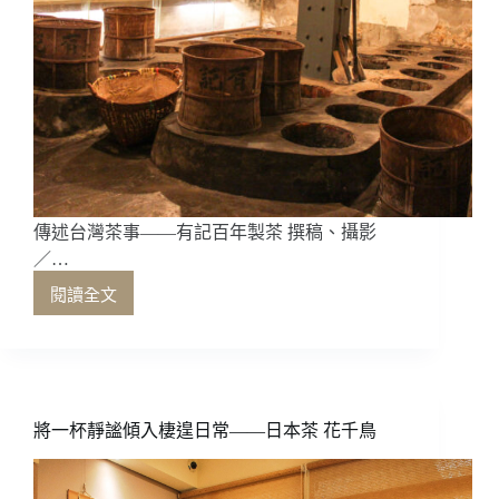
傳述台灣茶事——有記百年製茶 撰稿、攝影
／…
閱讀全文
傳
述
台
灣
茶
事
將一杯靜謐傾入棲遑日常——日本茶 花千鳥
——
有
記