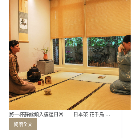
百
年
製
茶
將一杯靜謐傾入棲遑日常——日本茶 花千鳥 …
閱讀全文
將
一