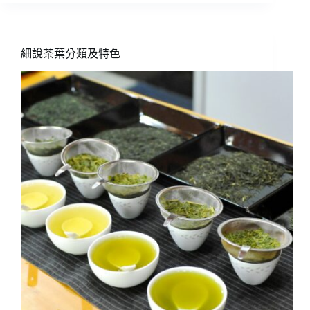
杯
靜
謐
傾
細說茶葉分類及特色
入
棲
遑
日
常
——
日
本
茶
花
千
鳥