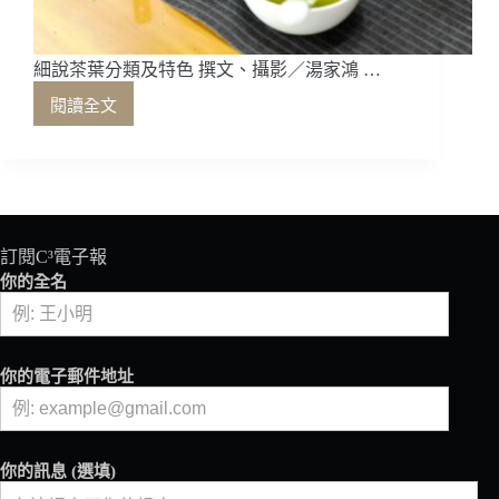
細說茶葉分類及特色 撰文、攝影／湯家鴻 …
閱讀全文
細
說
茶
葉
分
類
及
訂閱C³電子報
特
你的全名
色
你的電子郵件地址
你的訊息 (選填)