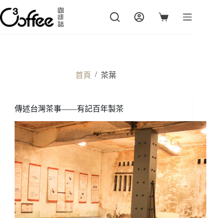
跳
至
購
主
物
要
車
內
容
/
首頁
茶葉
傳述台灣茶事——有記百年製茶